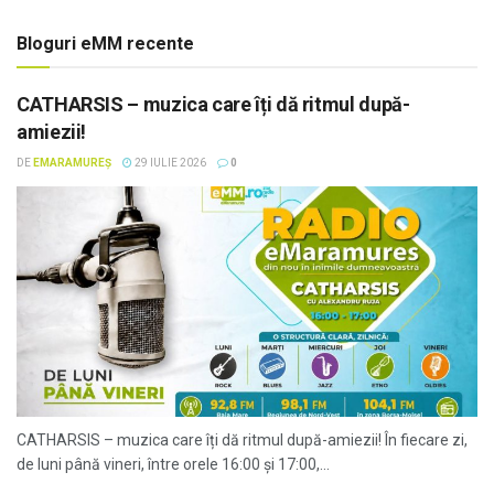
Bloguri eMM recente
CATHARSIS – muzica care îți dă ritmul după-
amiezii!
DE
EMARAMUREȘ
29 IULIE 2026
0
CATHARSIS – muzica care îți dă ritmul după-amiezii! În fiecare zi,
de luni până vineri, între orele 16:00 și 17:00,...