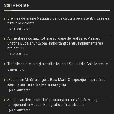
Stiri Recente
Vremea de mâine 6 august. Val de căldură persistent, însă revin
furtunile violente
6 AUGUST 2026
Alimentarea cu gaz, tot mai aproape de realizare. Primarul
Cristina Buda anunță pași importanți pentru implementarea
proiectului
6 AUGUST 2026
Trei zile de ateliere și tradiții la Muzeul Satului din Baia Mare
5 AUGUST 2026
„Ecouri din Mină” ajunge la Baia Mare. O expoziție inspirată de
identitatea minieră a Maramureșului
5 AUGUST 2026
Seniorii au demonstrat că pasiunea nu are vârstă. Mesaj
emoționant la Muzeul Etnografic al Transilvaniei
5 AUGUST 2026