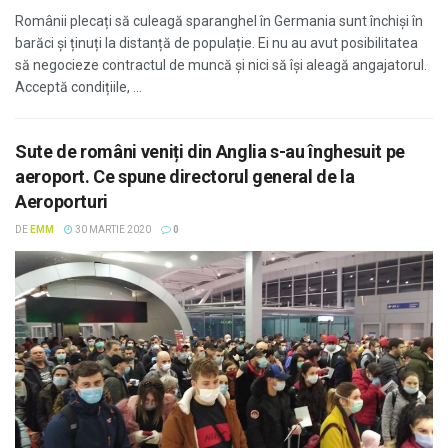
Românii plecați să culeagă sparanghel în Germania sunt închiși în
barăci și ținuți la distanță de populație. Ei nu au avut posibilitatea
să negocieze contractul de muncă și nici să își aleagă angajatorul.
Acceptă condițiile, ...
Sute de români veniți din Anglia s-au înghesuit pe
aeroport. Ce spune directorul general de la
Aeroporturi
DE
EMM
30 MARTIE 2020
0