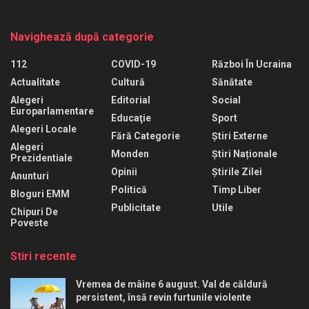
Navighează după categorie
112
COVID-19
Război În Ucraina
Actualitate
Cultură
Sănătate
Alegeri
Editorial
Social
Europarlamentare
Educaţie
Sport
Alegeri Locale
Fără Categorie
Știri Externe
Alegeri
Monden
Știri Naționale
Prezidentiale
Opinii
Știrile Zilei
Anunturi
Politică
Timp Liber
Bloguri EMM
Publicitate
Utile
Chipuri De
Poveste
Stiri recente
Vremea de mâine 6 august. Val de căldură
persistent, însă revin furtunile violente