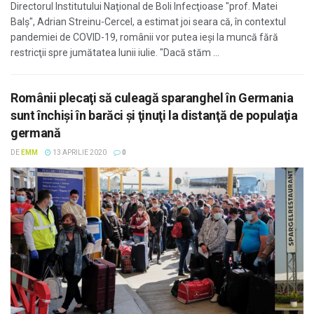
Directorul Institutului Naţional de Boli Infecţioase "prof. Matei
Balş", Adrian Streinu-Cercel, a estimat joi seara că, în contextul
pandemiei de COVID-19, românii vor putea ieşi la muncă fără
restricţii spre jumătatea lunii iulie. "Dacă stăm ...
Românii plecaţi să culeagă sparanghel în Germania
sunt închiși în barăci și ţinuţi la distanţă de populaţia
germană
DE
EMM
13 APRILIE 2020
0