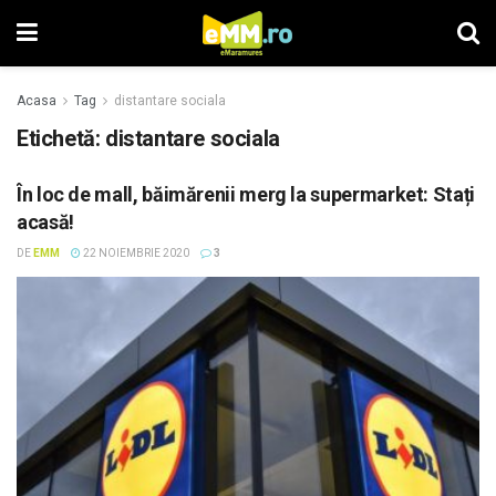
Acasa
Tag
distantare sociala
Etichetă: distantare sociala
În loc de mall, băimărenii merg la supermarket: Stați
acasă!
DE
EMM
22 NOIEMBRIE 2020
3