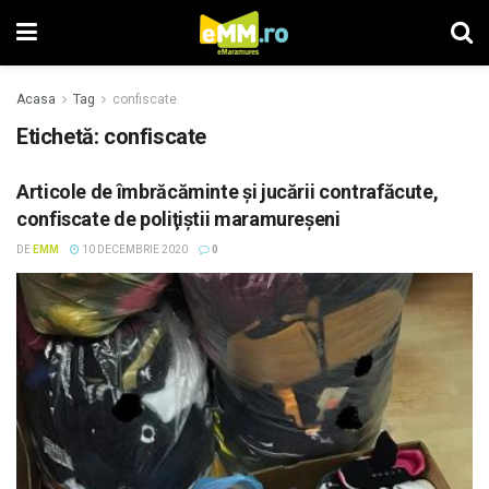
Acasa
Tag
confiscate
Etichetă: confiscate
Articole de îmbrăcăminte şi jucării contrafăcute,
confiscate de poliţiştii maramureşeni
DE
EMM
10 DECEMBRIE 2020
0