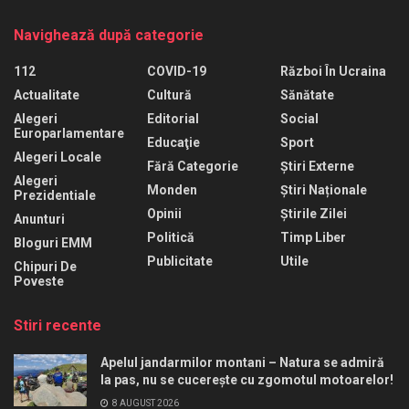
Navighează după categorie
112
COVID-19
Război În Ucraina
Actualitate
Cultură
Sănătate
Alegeri
Editorial
Social
Europarlamentare
Educaţie
Sport
Alegeri Locale
Fără Categorie
Știri Externe
Alegeri
Monden
Știri Naționale
Prezidentiale
Opinii
Știrile Zilei
Anunturi
Politică
Timp Liber
Bloguri EMM
Publicitate
Utile
Chipuri De
Poveste
Stiri recente
Apelul jandarmilor montani – Natura se admiră
la pas, nu se cucerește cu zgomotul motoarelor!
8 AUGUST 2026