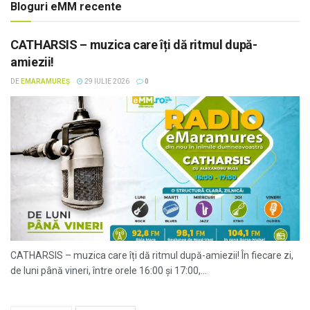
Bloguri eMM recente
CATHARSIS – muzica care îți dă ritmul după-
amiezii!
DE
EMARAMUREȘ
29 IULIE 2026
0
CATHARSIS – muzica care îți dă ritmul după-amiezii! În fiecare zi,
de luni până vineri, între orele 16:00 și 17:00,...