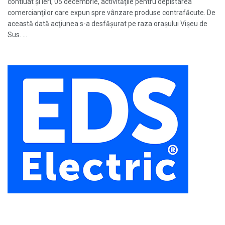
contiuat şi ieri, 05 decembrie, activităţile pentru depistarea
comercianţilor care expun spre vânzare produse contrafăcute. De
această dată acţiunea s-a desfăşurat pe raza oraşului Vişeu de
Sus. ...