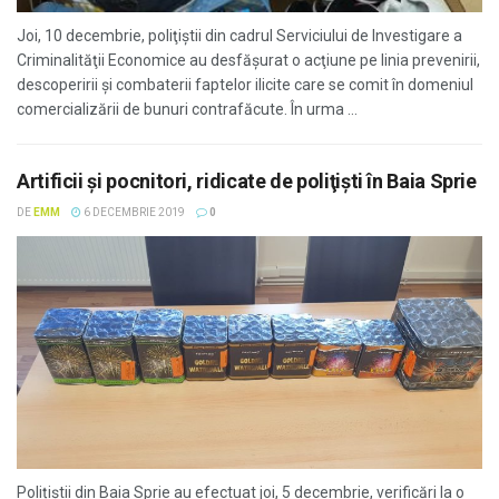
Joi, 10 decembrie, poliţiştii din cadrul Serviciului de Investigare a
Criminalităţii Economice au desfăşurat o acţiune pe linia prevenirii,
descoperirii şi combaterii faptelor ilicite care se comit în domeniul
comercializării de bunuri contrafăcute. În urma ...
Artificii şi pocnitori, ridicate de poliţişti în Baia Sprie
DE
EMM
6 DECEMBRIE 2019
0
Polițiștii din Baia Sprie au efectuat joi, 5 decembrie, verificări la o