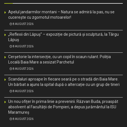
Apelul jandarmilor montani – Natura se admiră la pas, nu se
cucerește cu zgomotul motoarelor!
8 AUGUST 2026
„Reflexii din Lăpuș” – expoziție de pictură și sculptură, la Târgu
Lăpuș
8 AUGUST 2026
Cerșetorie la intersecție, cu un copil în scaun rulant. Poliția
Locală Baia Mare a sesizat Parchetul
8 AUGUST 2026
Scandaluri aproape în fiecare seară pe o stradă din Baia Mare.
Un bărbat a ajuns la spital după o altercație cu un grup de tineri
8 AUGUST 2026
Un nou ofițer în prima linie a prevenirii. Răzvan Buda, proaspăt
absolvent al Facultății de Pompieri, a depus jurământul la ISU
Maramureș
8 AUGUST 2026