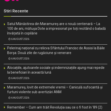
Stiri Recente
Satul Mănăstirea din Maramureș are o nouă centenară – La
100 de ani, mătușa Dote a impresionat pe toți recitând o baladă
învățată în copilărie
6 AUGUST 2026
Pelerinaj național cu relicva Sfântului Francisc de Assisi la Băile
Borșa. Două zile de rugăciune și venerare
6 AUGUST 2026
Alocațiile, ajutoarele sociale și indemnizațiile ajung mai repede
la beneficiari în această lună
6 AUGUST 2026
Maramureș, lovit de extremele vremii – Caniculă sufocantă și
furtuni violente sub avertizări ANM
6 AUGUST 2026
Remember – Cum am trăit Revoluția sau ce o fi fost în ’89 (2)