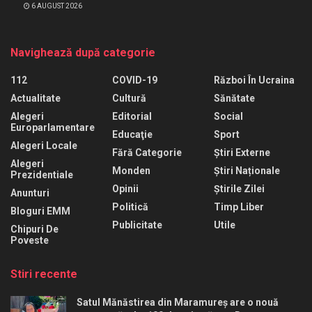
6 AUGUST 2026
Navighează după categorie
112
COVID-19
Război În Ucraina
Actualitate
Cultură
Sănătate
Alegeri
Editorial
Social
Europarlamentare
Educaţie
Sport
Alegeri Locale
Fără Categorie
Știri Externe
Alegeri
Monden
Știri Naționale
Prezidentiale
Opinii
Știrile Zilei
Anunturi
Politică
Timp Liber
Bloguri EMM
Publicitate
Utile
Chipuri De
Poveste
Stiri recente
Satul Mănăstirea din Maramureș are o nouă