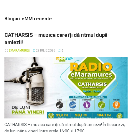
Bloguri eMM recente
CATHARSIS – muzica care îți dă ritmul după-
amiezii!
DE
EMARAMUREȘ
29 IULIE 2026
0
CATHARSIS – muzica care îți dă ritmul după-amiezii! În fiecare zi,
de luni până vineri, între orele 16:00 și 17:00,...