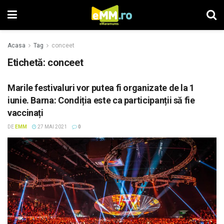
Acasa
Tag
conceet
Etichetă: conceet
Marile festivaluri vor putea fi organizate de la 1
iunie. Barna: Condiția este ca participanții să fie
vaccinați
DE
EMM
27 MAI 2021
0