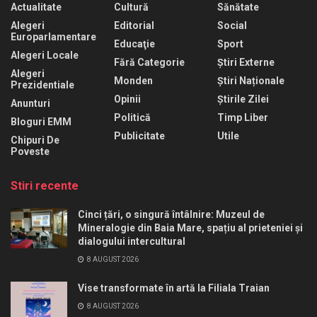
Actualitate
Cultură
Sănătate
Alegeri
Editorial
Social
Europarlamentare
Educaţie
Sport
Alegeri Locale
Fără Categorie
Știri Externe
Alegeri
Monden
Știri Naționale
Prezidentiale
Opinii
Știrile Zilei
Anunturi
Politică
Timp Liber
Bloguri EMM
Publicitate
Utile
Chipuri De
Poveste
Stiri recente
Cinci țări, o singură întâlnire: Muzeul de
Mineralogie din Baia Mare, spațiu al prieteniei și
dialogului intercultural
8 AUGUST 2026
Vise transformate în artă la Filiala Traian
8 AUGUST 2026