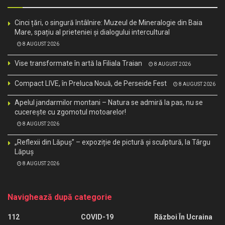
Cinci țări, o singură întâlnire: Muzeul de Mineralogie din Baia
Mare, spațiu al prieteniei și dialogului intercultural
8 AUGUST 2026
Vise transformate în artă la Filiala Traian
8 AUGUST 2026
Compact LIVE, în Preluca Nouă, de Perseide Fest
8 AUGUST 2026
Apelul jandarmilor montani – Natura se admiră la pas, nu se
cucerește cu zgomotul motoarelor!
8 AUGUST 2026
„Reflexii din Lăpuș” – expoziție de pictură și sculptură, la Târgu
Lăpuș
8 AUGUST 2026
Navighează după categorie
112
COVID-19
Război În Ucraina