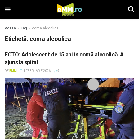
Acasa
Tag
coma alcoolica
Etichetă: coma alcoolica
FOTO: Adolescent de 15 ani în comă alcoolică. A
ajuns la spital
DE
EMM
1 FEBRUARIE 2026
0