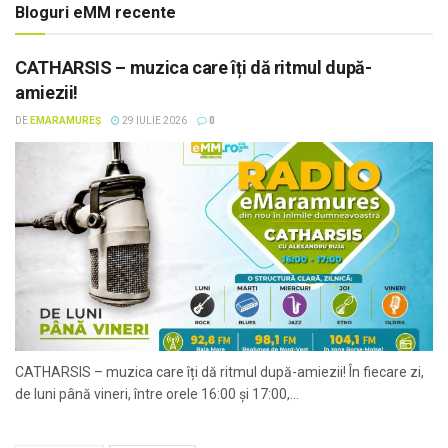
Bloguri eMM recente
CATHARSIS – muzica care îți dă ritmul după-
amiezii!
DE
EMARAMUREȘ
29 IULIE 2026
0
CATHARSIS – muzica care îți dă ritmul după-amiezii! În fiecare zi,
de luni până vineri, între orele 16:00 și 17:00,...