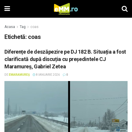
Acasa
Tag
coas
Etichetă: coas
Diferențe de deszăpezire pe DJ 182 B. Situația a fost
clarificată după discuția cu președintele CJ
Maramureș, Gabriel Zetea
DE
EMARAMUREȘ
8 IANUARIE 2026
0