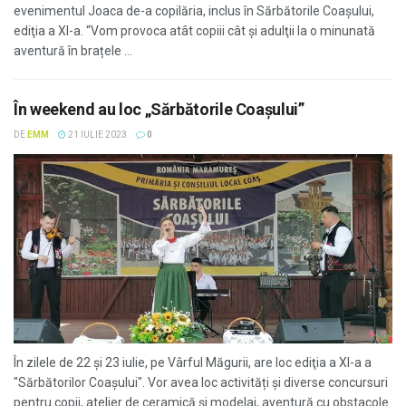
evenimentul Joaca de-a copilăria, inclus în Sărbătorile Coașului,
ediţia a Xl-a. “Vom provoca atât copiii cât şi adulţii la o minunată
aventură în brațele ...
În weekend au loc „Sărbătorile Coaşului”
DE
EMM
21 IULIE 2023
0
În zilele de 22 şi 23 iulie, pe Vârful Măgurii, are loc ediţia a XI-a a
"Sărbătorilor Coaşului". Vor avea loc activități și diverse concursuri
pentru copii, atelier de ceramică și modelaj, aventură cu obstacole