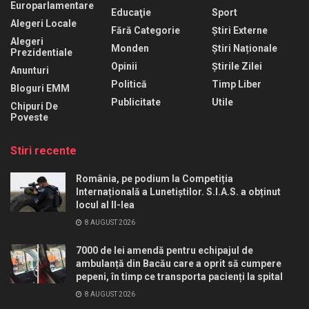
Europarlamentare
Educaţie
Sport
Alegeri Locale
Fără Categorie
Știri Externe
Alegeri
Monden
Știri Naționale
Prezidentiale
Opinii
Știrile Zilei
Anunturi
Politică
Timp Liber
Bloguri EMM
Publicitate
Utile
Chipuri De
Poveste
Stiri recente
România, pe podium la Competiția
Internațională a Lunetiștilor. S.I.A.S. a obținut
locul al II-lea
8 AUGUST 2026
7000 de lei amendă pentru echipajul de
ambulanță din Bacău care a oprit să cumpere
pepeni, în timp ce transporta pacienți la spital
8 AUGUST 2026