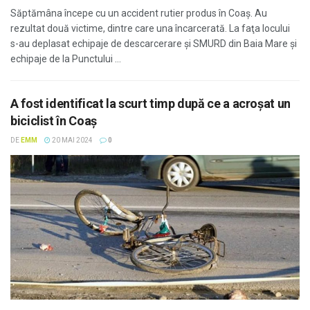
Săptămâna începe cu un accident rutier produs în Coaș. Au
rezultat două victime, dintre care una încarcerată. La faţa locului
s-au deplasat echipaje de descarcerare şi SMURD din Baia Mare şi
echipaje de la Punctului ...
A fost identificat la scurt timp după ce a acroșat un
biciclist în Coaş
DE
EMM
20 MAI 2024
0