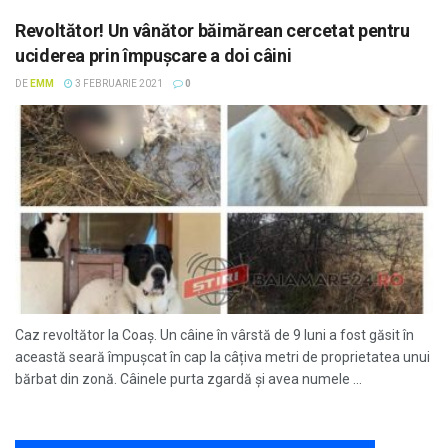
Revoltător! Un vânător băimărean cercetat pentru
uciderea prin împuşcare a doi câini
DE
EMM
3 FEBRUARIE 2021
0
Caz revoltător la Coaș. Un câine în vârstă de 9 luni a fost găsit în
această seară împușcat în cap la câțiva metri de proprietatea unui
bărbat din zonă. Câinele purta zgardă și avea numele ...