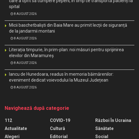
care a oprit să cumpere pepeni, în timp ce transporta pacienți la
spital
8 AUGUST 2026
Micii baschetbaliști din Baia Mare au primit lecții de siguranță
de la jandarmii montani
8 AUGUST 2026
Literația timpurie, în prim-plan: noi măsuri pentru sprijinirea
elevilor din Maramureș
8 AUGUST 2026
Iancu de Hunedoara, readus în memoria băimărenilor:
eveniment dedicat voievodului la Muzeul Județean
8 AUGUST 2026
Navighează după categorie
112
COVID-19
Război În Ucraina
Actualitate
Cultură
Sănătate
Alegeri
Editorial
Social