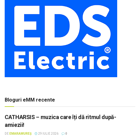
Bloguri eMM recente
CATHARSIS – muzica care îți dă ritmul după-
amiezii!
DE
EMARAMUREȘ
29 IULIE 2026
0