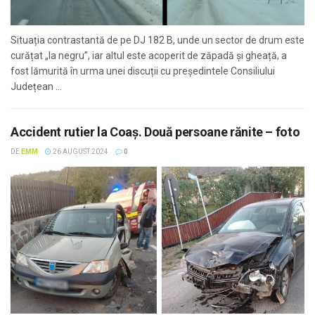
Situația contrastantă de pe DJ 182 B, unde un sector de drum este
curățat „la negru”, iar altul este acoperit de zăpadă și gheață, a
fost lămurită în urma unei discuții cu președintele Consiliului
Județean ...
Accident rutier la Coaş. Două persoane rănite – foto
DE
EMM
26 AUGUST 2024
0