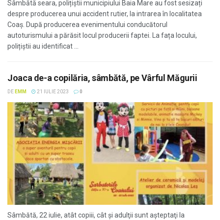
Sâmbătă seara, polițiștii municipiului Baia Mare au fost sesizați
despre producerea unui accident rutier, la intrarea în localitatea
Coaș. După producerea evenimentului conducătorul
autoturismului a părăsit locul producerii faptei. La fața locului,
polițiștii au identificat ...
Joaca de-a copilăria, sâmbătă, pe Vârful Măgurii
DE
EMM
21 IULIE 2023
0
Sâmbătă, 22 iulie, atât copiii, cât şi adulţii sunt aşteptaţi la