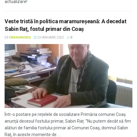
actualizare!
Veste tristă în politica maramureșeană: A decedat
Sabin Raț, fostul primar din Coaș
DE
EMARAMUREȘ
23 IANUARIE 2022
0
Într-o postare pe rețelele de socializare Primăria comunei Coaș
anunță decesul fostului primar, Sabin Raț. ”Nu putem decât să fim
alături de familia fostului primar al Comunei Coaș, domnul Sabin
Raț, în aceste momente de ...