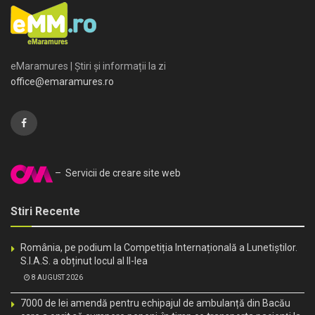
eMaramures | Știri și informații la zi
office@emaramures.ro
– Servicii de creare site web
Stiri Recente
România, pe podium la Competiția Internațională a Lunetiștilor.
S.I.A.S. a obținut locul al II-lea
8 AUGUST 2026
7000 de lei amendă pentru echipajul de ambulanță din Bacău