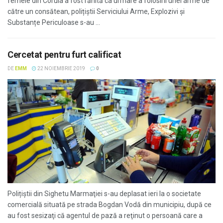
femeie din Coruia a fost rănită ca urmare a folosirii unei arme de
către un consătean, polițiștii Serviciului Arme, Explozivi și
Substanțe Periculoase s-au ...
Cercetat pentru furt calificat
DE
EMM
22 NOIEMBRIE 2019
0
Polițiștii din Sighetu Marmaţiei s-au deplasat ieri la o societate
comercială situată pe strada Bogdan Vodă din municipiu, după ce
au fost sesizaţi că agentul de pază a reţinut o persoană care a