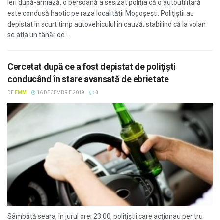
Ieri după-amiază, o persoană a sesizat poliţia că o autoutilitară
este condusă haotic pe raza localităţii Mogoşeşti. Poliţiştii au
depistat în scurt timp autovehiculul în cauză, stabilind că la volan
se afla un tânăr de ...
Cercetat după ce a fost depistat de poliţişti
conducând în stare avansată de ebrietate
DE
EMM
16 DECEMBRIE 2019
0
Sâmbătă seara, în jurul orei 23.00, poliţiştii care acţionau pentru