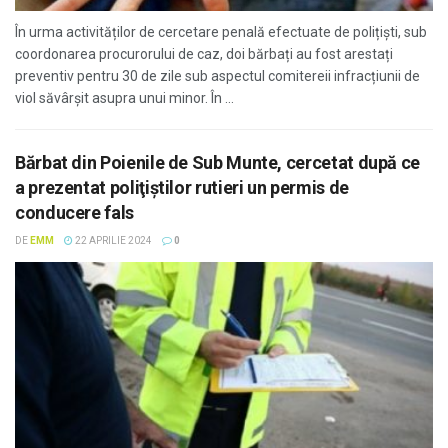
În urma activităților de cercetare penală efectuate de polițiști, sub
coordonarea procurorului de caz, doi bărbați au fost arestați
preventiv pentru 30 de zile sub aspectul comitereii infracțiunii de
viol săvârșit asupra unui minor. În ...
Bărbat din Poienile de Sub Munte, cercetat după ce
a prezentat poliţiştilor rutieri un permis de
conducere fals
DE
EMM
22 APRILIE 2024
0