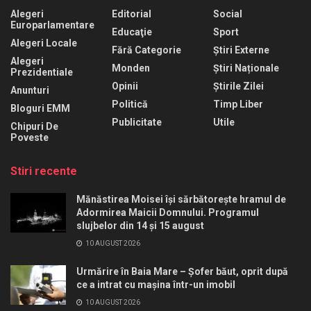
Alegeri
Editorial
Social
Europarlamentare
Educaţie
Sport
Alegeri Locale
Fără Categorie
Știri Externe
Alegeri
Monden
Știri Naționale
Prezidentiale
Opinii
Știrile Zilei
Anunturi
Politică
Timp Liber
Bloguri EMM
Publicitate
Utile
Chipuri De
Poveste
Stiri recente
Mănăstirea Moisei își sărbătorește hramul de
Adormirea Maicii Domnului. Programul
slujbelor din 14 și 15 august
10 AUGUST 2026
Urmărire în Baia Mare – Șofer băut, oprit după
ce a intrat cu mașina într-un imobil
10 AUGUST 2026