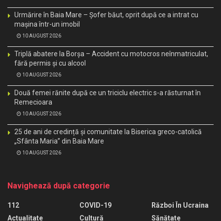
Urmărire în Baia Mare – Șofer băut, oprit după ce a intrat cu
mașina într-un imobil
10 AUGUST 2026
Triplă abatere la Borșa – Accident cu motocros neînmatriculat,
fără permis și cu alcool
10 AUGUST 2026
Două femei rănite după ce un triciclu electric s-a răsturnat în
Remecioara
10 AUGUST 2026
25 de ani de credință și comunitate la Biserica greco-catolică
„Sfânta Maria” din Baia Mare
10 AUGUST 2026
Navighează după categorie
112
COVID-19
Război În Ucraina
Actualitate
Cultură
Sănătate