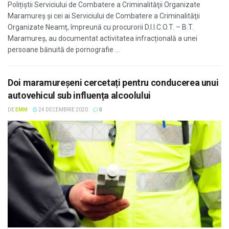
Polițiștii Serviciului de Combatere a Criminalităţii Organizate
Maramureş și cei ai Serviciului de Combatere a Criminalităţii
Organizate Neamț, împreună cu procurorii D.I.I.C.O.T. – B.T.
Maramureș, au documentat activitatea infracțională a unei
persoane bănuită de pornografie ...
Doi maramureşeni cercetați pentru conducerea unui
autovehicul sub influența alcoolului
DE
EMM
24 DECEMBRIE 2020
0