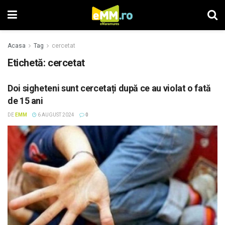
Acasa
Tag
cercetat
Etichetă: cercetat
Doi sigheteni sunt cercetați după ce au violat o fată
de 15 ani
DE
EMM
6 AUGUST 2024
0