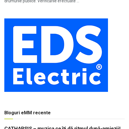
drumurile publice. Verificările efectuate ...
Bloguri eMM recente
CATHARSIS – muzica ce îți dă ritmul după-amiezii!