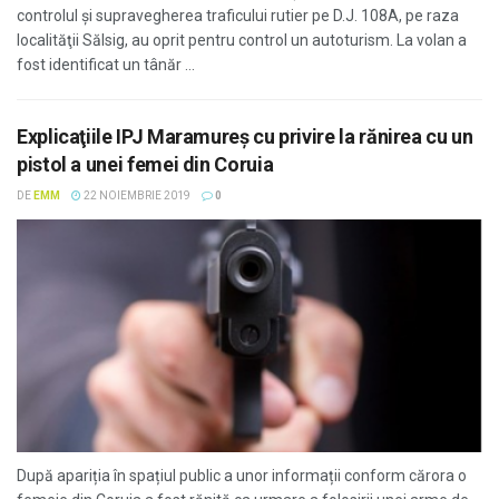
controlul şi supravegherea traficului rutier pe D.J. 108A, pe raza
localităţii Sălsig, au oprit pentru control un autoturism. La volan a
fost identificat un tânăr ...
Explicaţiile IPJ Maramureş cu privire la rănirea cu un
pistol a unei femei din Coruia
DE
EMM
22 NOIEMBRIE 2019
0
După apariția în spațiul public a unor informații conform cărora o