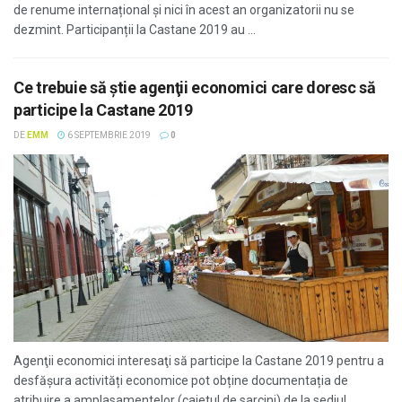
de renume internațional și nici în acest an organizatorii nu se
dezmint. Participanții la Castane 2019 au ...
Ce trebuie să ştie agenţii economici care doresc să
participe la Castane 2019
DE
EMM
6 SEPTEMBRIE 2019
0
Agenţii economici interesaţi să participe la Castane 2019 pentru a
desfășura activități economice pot obține documentația de
atribuire a amplasamentelor (caietul de sarcini) de la sediul