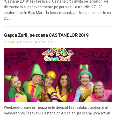
”Castane 2019” (ex Festivalul Castanelor) îi invită pe amatorii de
distracție la super evenimente pe parcursul a trei zile, 27 - 29
septembrie, în Baia Mare. În fiecare seară, vor fi super concerte cu
DJ ...
Gaşca Zurli, pe scena CASTANELOR 2019
DE
EMM
25 SEPTEMBRIE 2019
0
Weekend-ul care urmează este dedicat festivalului tradițional al
băimărenilor, Festivalul Castanelor. An de an, pe scenă urcă artiști