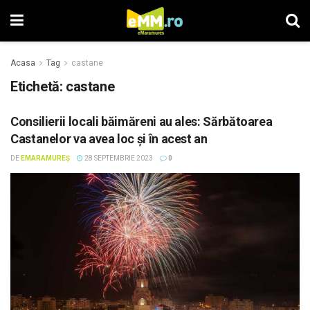
Acasa
Tag
castane
Etichetă: castane
Consilierii locali băimăreni au ales: Sărbătoarea
Castanelor va avea loc și în acest an
DE
EMARAMUREȘ
28 SEPTEMBRIE 2023
0