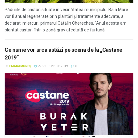
Pădurile de castan situate în vecinătatea municipiului Baia Mare
vor fi anual regenerate prin plantări şi tratamente adecvate, a
declarat, miercuri, primarul Cătălin Cherecheş. "Anul acesta am
plantat castani într-o zonă grav afectată de furtună ...
Ce nume vor urca astăzi pe scena de la „Castane
2019”
DE
EMARAMUREȘ
29 SEPTEMBRIE 2019
0