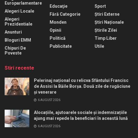
Europarlamentare
Educaţie
Sport
Alegeri Locale
Fără Categorie
Știri Externe
Alegeri
Monden
Știri Naționale
Prezidentiale
Opinii
Știrile Zilei
Anunturi
Politică
Timp Liber
Bloguri EMM
Publicitate
Utile
Chipuri De
Poveste
Stiri recente
Pelerinaj național cu relicva Sfântului Francisc
de Assisi la Băile Borșa. Două zile de rugăciune
și venerare
6 AUGUST 2026
Alocațiile, ajutoarele sociale și indemnizațiile
ajung mai repede la beneficiari în această lună
6 AUGUST 2026