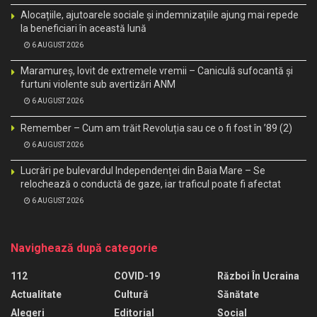
Alocațiile, ajutoarele sociale și indemnizațiile ajung mai repede
la beneficiari în această lună
6 AUGUST 2026
Maramureș, lovit de extremele vremii – Caniculă sufocantă și
furtuni violente sub avertizări ANM
6 AUGUST 2026
Remember – Cum am trăit Revoluția sau ce o fi fost în ’89 (2)
6 AUGUST 2026
Lucrări pe bulevardul Independenței din Baia Mare – Se
relochează o conductă de gaze, iar traficul poate fi afectat
6 AUGUST 2026
Navighează după categorie
112
COVID-19
Război În Ucraina
Actualitate
Cultură
Sănătate
Alegeri
Editorial
Social