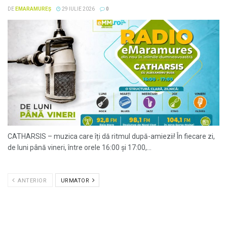
DE
EMARAMUREȘ
29 IULIE 2026
0
CATHARSIS – muzica care îți dă ritmul după-amiezii! În fiecare zi,
de luni până vineri, între orele 16:00 și 17:00,...
ANTERIOR
URMATOR