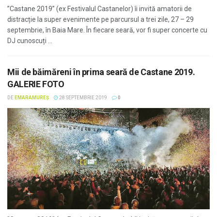
”Castane 2019” (ex Festivalul Castanelor) îi invită amatorii de
distracție la super evenimente pe parcursul a trei zile, 27 – 29
septembrie, în Baia Mare. În fiecare seară, vor fi super concerte cu
DJ cunoscuți ...
Mii de băimăreni în prima seară de Castane 2019.
GALERIE FOTO
DE
EMARAMUREȘ
28 SEPTEMBRIE 2019
0