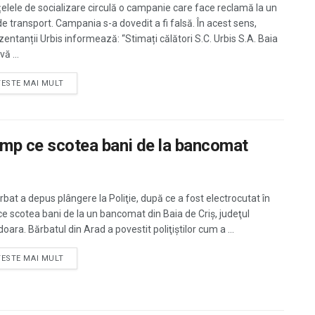
țelele de socializare circulă o campanie care face reclamă la un
de transport. Campania s-a dovedit a fi falsă. În acest sens,
zentanții Urbis informează: “Stimați călători S.C. Urbis S.A. Baia
ă ...
TESTE MAI MULT
timp ce scotea bani de la bancomat
rbat a depus plângere la Poliţie, după ce a fost electrocutat în
ce scotea bani de la un bancomat din Baia de Criş, judeţul
ara. Bărbatul din Arad a povestit poliţiştilor cum a ...
TESTE MAI MULT