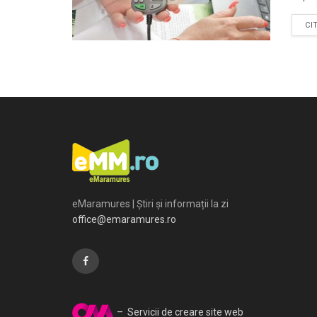
CI
eMaramures | Știri și informații la zi
office@emaramures.ro
– Servicii de creare site web