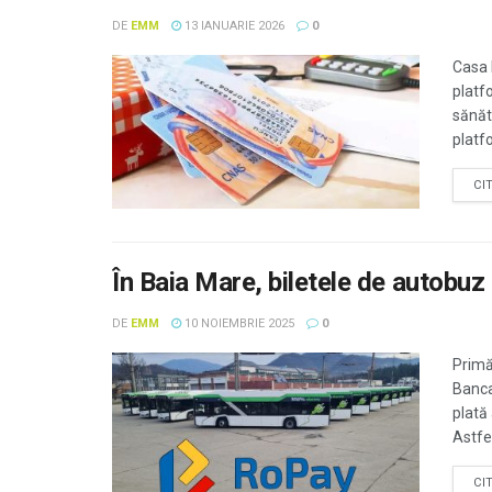
DE
EMM
13 IANUARIE 2026
0
Casa 
platf
sănăt
platf
CI
În Baia Mare, biletele de autobuz
DE
EMM
10 NOIEMBRIE 2025
0
Primă
Banca
plată 
Astfel,
CI