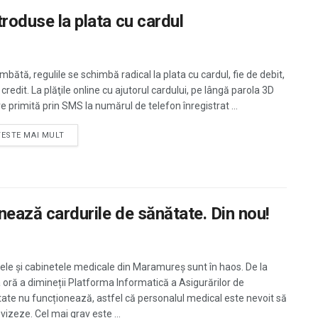
troduse la plata cu cardul
bătă, regulile se schimbă radical la plata cu cardul, fie de debit,
 credit. La plăţile online cu ajutorul cardului, pe lângă parola 3D
e primită prin SMS la numărul de telefon înregistrat ...
TESTE MAI MULT
onează cardurile de sănătate. Din nou!
lele și cabinetele medicale din Maramureș sunt în haos. De la
 oră a dimineții Platforma Informatică a Asigurărilor de
ate nu funcționează, astfel că personalul medical este nevoit să
vizeze. Cel mai grav este ...