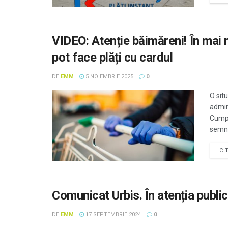
VIDEO: Atenție băimăreni! În mai 
pot face plăți cu cardul
DE
EMM
5 NOIEMBRIE 2025
0
O sit
admin
Cumpă
semna
CI
Comunicat Urbis. În atenția publi
DE
EMM
17 SEPTEMBRIE 2024
0