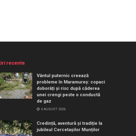
tiri recente
Vântul puternic creează
probleme în Maramureș: copaci
doborâți și risc după căderea
unei crengi peste o conductă
de gaz
6 AUGUST 2026
Credință, aventură și tradiție la
jubileul Cercetașilor Munților