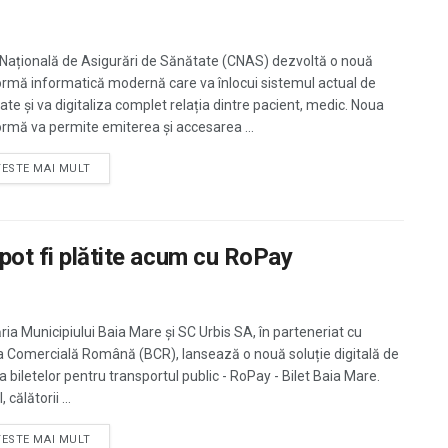
Națională de Asigurări de Sănătate (CNAS) dezvoltă o nouă
ormă informatică modernă care va înlocui sistemul actual de
ate și va digitaliza complet relația dintre pacient, medic. Noua
ormă va permite emiterea și accesarea ...
TESTE MAI MULT
 pot fi plătite acum cu RoPay
ria Municipiului Baia Mare și SC Urbis SA, în parteneriat cu
 Comercială Română (BCR), lansează o nouă soluție digitală de
a biletelor pentru transportul public - RoPay - Bilet Baia Mare.
 călătorii ...
TESTE MAI MULT