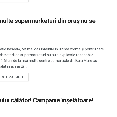
multe supermarketuri din oraș nu se
uație nasoală, tot mai des întâlnită în ultima vreme și pentru care
istratorii de supermarketuri nu au o explicație rezonabilă.
rătorii de la mai multe centre comerciale din Baia Mare au
lat în această ...
TESTE MAI MULT
cului călător! Campanie înșelătoare!