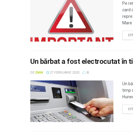
Pe re
card 
repre
Mare v
CI
Un bărbat a fost electrocutat în 
DE
EMM
27 FEBRUARIE 2020
0
Un bă
timp 
Hunedo
CI