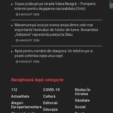
Copac prăbușit pe strada Valea Neagră – Pompierii
intervin pentru degajarea carosabilului (foto)
6 AUGUST 2026
Maramureșul urcă pe scena unuia dintre cele mai
importante festivaluri de folclor din lume. Ansamblul
„Săliștenii” reprezintă județul la Sibiu
6 AUGUST 2026
Apel pentru românii din diaspora: Un telefon pe zi
poate schimba viața unui copil
6 AUGUST 2026
Navighează după categorie
112
COVID-19
Război În
Ucraina
Actualitate
Cultură
Sănătate
Alegeri
Editorial
Europarlamentare
Social
Educaţie