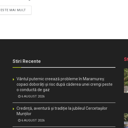
TESTE MAI MULT
S
Stiri Recente
Vântul puternic creează probleme în Maramureș:
copaci doborâți și risc după căderea unei crengi peste
o conductă de gaz
6 AUGUST 2026
Credință, aventură și tradiție la jubileul Cercetașilor
Munților
6 AUGUST 2026