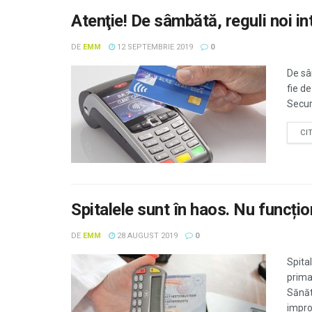
Atenţie! De sâmbătă, reguli noi in
DE
EMM
12 SEPTEMBRIE 2019
0
De sâm
fie de
Secur
CI
Spitalele sunt în haos. Nu funcți
DE
EMM
28 AUGUST 2019
0
Spita
prima
Sănăt
impro