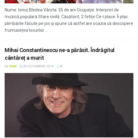
Nume: Ionuț Bledea Vârsta: 35 de ani Ocupație: Interpret de
muzică populară Stare civilă: Căsătorit, 2 fetițe Ce-i place: Îi plac
plimbările făcute pe jos și spune că astfel are ocazia să descopere
frumusețea locurilor ...
Mihai Constantinescu ne-a părăsit. Îndrăgitul
cântăreț a murit
DE
EMM
29 OCTOMBRIE 2019
0