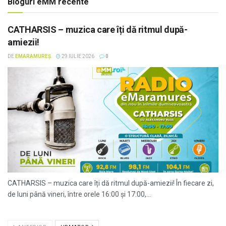
Bloguri eMM recente
CATHARSIS – muzica care îți dă ritmul după-
amiezii!
DE
EMARAMUREȘ
29 IULIE 2026
0
CATHARSIS – muzica care îți dă ritmul după-amiezii! În fiecare zi,
de luni până vineri, între orele 16:00 și 17:00,...