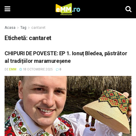
Acasa
Tag
cantaret
Etichetă: cantaret
CHIPURI DE POVESTE: EP 1. Ionuț Bledea, păstrător
al tradițiilor maramureșene
DE
EMM
18 OCTOMBRIE 2025
0