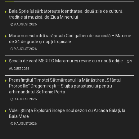
Baia Sprie își sărbătorește identitatea: două zile de cultură,
tradiție și muzică, de Ziua Minerului
9 AUGUST 2026
Maramureșul intră iarăși sub Cod galben de caniculă – Maxime
de 34 de grade și nopți tropicale
9 AUGUST 2026
Școala de vară MERITO Maramureș revine cu o nouă ediție
9
AUGUST 2026
Preasfințitul Timotei Sătmăreanul, la Mănăstirea „Sfântul
Proroc Ilie” Dragomirești – Slujba parastasului pentru
arhimandritul Sofronie Perța
9 AUGUST 2026
Volei. Știința Explorări începe noul sezon cu Arcada Galați, la
Baia Mare
9 AUGUST 2026