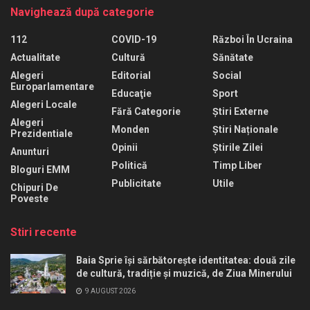
Navighează după categorie
112
COVID-19
Război În Ucraina
Actualitate
Cultură
Sănătate
Alegeri
Editorial
Social
Europarlamentare
Educaţie
Sport
Alegeri Locale
Fără Categorie
Știri Externe
Alegeri
Monden
Știri Naționale
Prezidentiale
Opinii
Știrile Zilei
Anunturi
Politică
Timp Liber
Bloguri EMM
Publicitate
Utile
Chipuri De
Poveste
Stiri recente
Baia Sprie își sărbătorește identitatea: două zile
de cultură, tradiție și muzică, de Ziua Minerului
9 AUGUST 2026