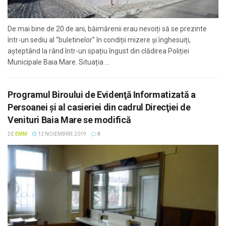
De mai bine de 20 de ani, băimărenii erau nevoiți să se prezinte
într-un sediu al “buletinelor” în condiții mizere și înghesuiți,
așteptând la rând într-un spațiu îngust din clădirea Poliției
Municipale Baia Mare. Situația ...
Programul Biroului de Evidenţă Informatizată a
Persoanei şi al casieriei din cadrul Direcţiei de
Venituri Baia Mare se modifică
DE
EMM
12 NOIEMBRIE 2019
0