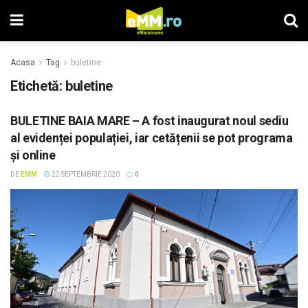
Acasa
Tag
buletine
Etichetă: buletine
BULETINE BAIA MARE – A fost inaugurat noul sediu
al evidenței populației, iar cetățenii se pot programa
și online
DE
EMM
22 SEPTEMBRIE 2020
0