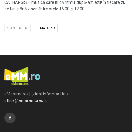
CATHARSIS – muzica care îți dă ritmul după-amiezii! În fiecare zi,
de luni până vineri, între orele 16:00 și 17:00,...
ANTERIOR
URMATOR
eMaramures | Știri și informații la zi
office@emaramures.ro