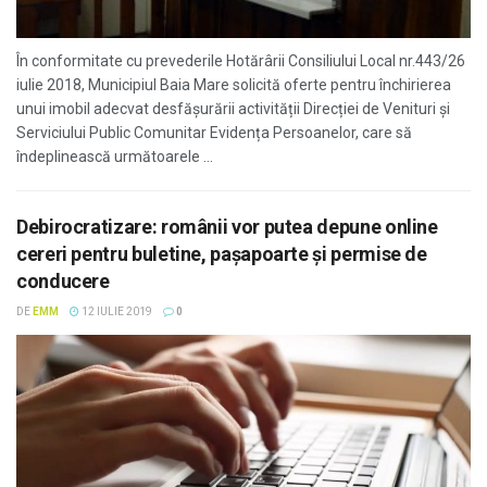
În conformitate cu prevederile Hotărârii Consiliului Local nr.443/26
iulie 2018, Municipiul Baia Mare solicită oferte pentru închirierea
unui imobil adecvat desfășurării activității Direcției de Venituri și
Serviciului Public Comunitar Evidența Persoanelor, care să
îndeplinească următoarele ...
Debirocratizare: românii vor putea depune online
cereri pentru buletine, paşapoarte şi permise de
conducere
DE
EMM
12 IULIE 2019
0