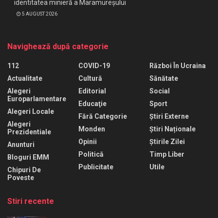
identitatea minieră a Maramureșului
5 AUGUST 2026
Navighează după categorie
112
COVID-19
Război În Ucraina
Actualitate
Cultură
Sănătate
Alegeri
Editorial
Social
Europarlamentare
Educaţie
Sport
Alegeri Locale
Fără Categorie
Știri Externe
Alegeri
Monden
Știri Naționale
Prezidentiale
Opinii
Știrile Zilei
Anunturi
Politică
Timp Liber
Bloguri EMM
Publicitate
Utile
Chipuri De
Poveste
Stiri recente