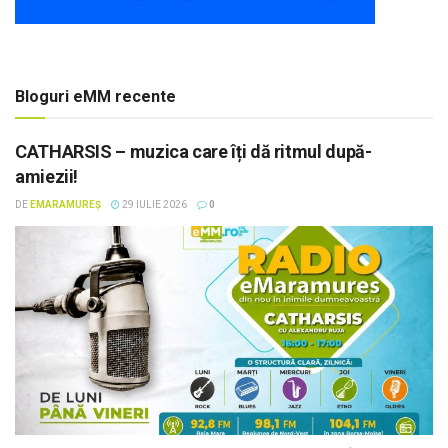
Bloguri eMM recente
CATHARSIS – muzica care îți dă ritmul după-
amiezii!
DE
EMARAMUREȘ
29 IULIE 2026
0