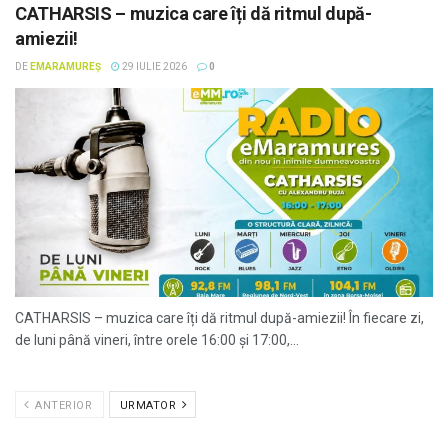
CATHARSIS – muzica care îți dă ritmul după-
amiezii!
DE
EMARAMUREȘ
29 IULIE 2026
0
CATHARSIS – muzica care îți dă ritmul după-amiezii! În fiecare zi,
de luni până vineri, între orele 16:00 și 17:00,...
ANTERIOR
URMATOR