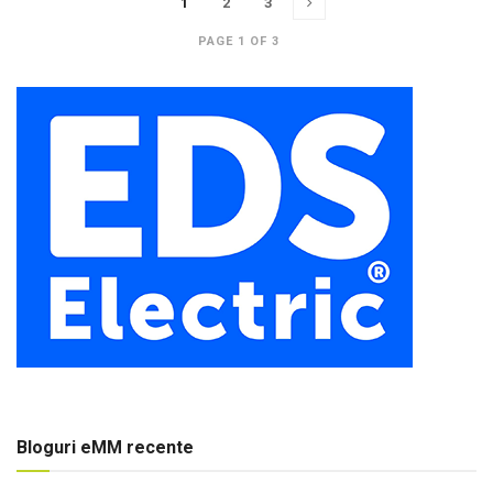
1
2
3
PAGE 1 OF 3
Bloguri eMM recente