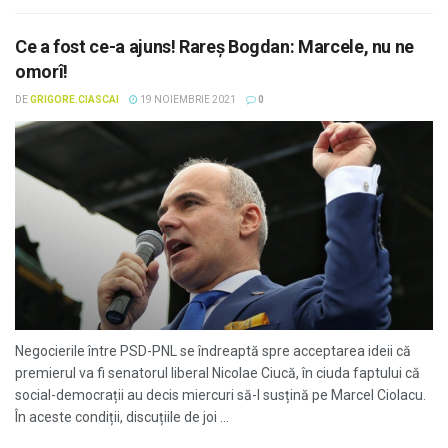
Ce a fost ce-a ajuns! Rareș Bogdan: Marcele, nu ne
omorî!
DE
GRIGORE.CIASCAI
19 NOIEMBRIE 2021
0
Negocierile între PSD-PNL se îndreaptă spre acceptarea ideii că
premierul va fi senatorul liberal Nicolae Ciucă, în ciuda faptului că
social-democrații au decis miercuri să-l susțină pe Marcel Ciolacu.
În aceste condiții, discuțiile de joi ...