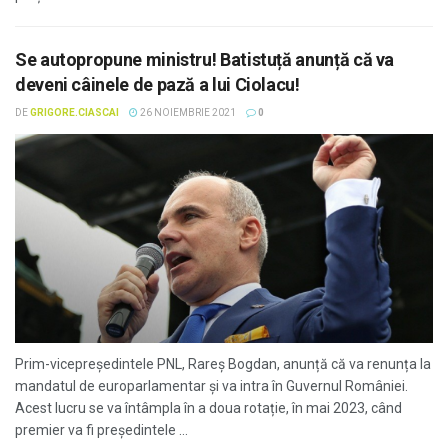
Se autopropune ministru! Batistuță anunță că va
deveni câinele de pază a lui Ciolacu!
DE
GRIGORE.CIASCAI
26 NOIEMBRIE 2021
0
Prim-vicepreședintele PNL, Rareș Bogdan, anunță că va renunța la
mandatul de europarlamentar și va intra în Guvernul României.
Acest lucru se va întâmpla în a doua rotație, în mai 2023, când
premier va fi președintele ...