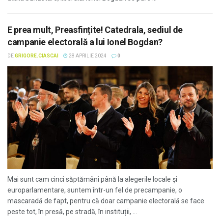
E prea mult, Preasfințite! Catedrala, sediul de
campanie electorală a lui Ionel Bogdan?
DE
GRIGORE.CIASCAI
28 APRILIE 2024
0
Mai sunt cam cinci săptămâni până la alegerile locale și
europarlamentare, suntem într-un fel de precampanie, o
mascaradă de fapt, pentru că doar campanie electorală se face
peste tot, în presă, pe stradă, în instituții, ...