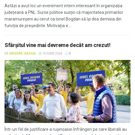
Astăzi a avut loc un eveniment intern interesant în organizația
județeană a PNL. Surse politice susțin că majoritatea primarilor
maramureșeni au cerut ca Ionel Bogdan să își dea demisia din
funcția de președinte. Motivația e ...
Sfârșitul vine mai devreme decât am crezut!
DE
GRIGORE.CIASCAI
10 IUNIE 2024
0
Într-un fel de justificare a rușinoasei înfrângeri pe care liberalii au