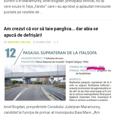
suferit-o în Maramureș, Ionel Bogdan, principalul vinovat, nu își
cere scuze în fața „fanilor” care i-au aprobat și aplaudat minciunile
postate pe rețelele de ...
Am crezut că vor să taie panglica… dar abia se
apucă de defrișări!
DE
GRIGORE.CIASCAI
30 MAI 2024
1
Ionel Bogdan, președintele Consiliului Județean Maramureș,
candidat la funcția de primar al municipiului Baia Mare: „Am