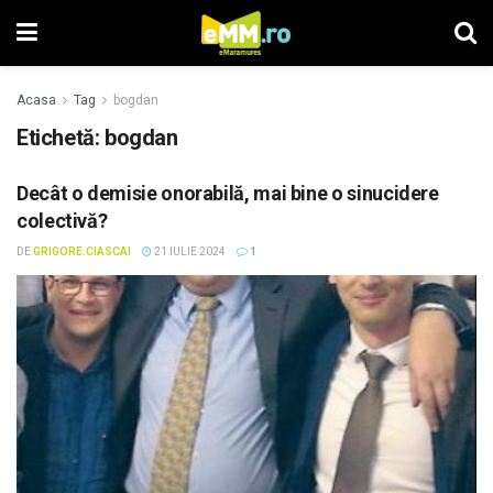
Acasa
Tag
bogdan
Etichetă: bogdan
Decât o demisie onorabilă, mai bine o sinucidere
colectivă?
DE
GRIGORE.CIASCAI
21 IULIE 2024
1