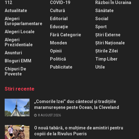
112
COVID-19
Război În Ucraina
Actualitate
Cultură
Sănătate
Alegeri
Editorial
Social
Europarlamentare
Educaţie
Sport
Alegeri Locale
Fără Categorie
Știri Externe
Alegeri
Monden
Știri Naționale
Prezidentiale
Opinii
Știrile Zilei
Anunturi
Politică
Timp Liber
Bloguri EMM
Publicitate
Utile
Chipuri De
Poveste
Stiri recente
„Comorile Izei” duc cântecul și tradițiile
maramureșene peste Ocean, la Cleveland
8 AUGUST 2026
O nouă tabără, o mulțime de amintiri pentru
copiii de la Rivulus Pueris