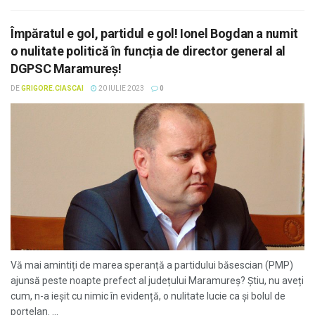
Împăratul e gol, partidul e gol! Ionel Bogdan a numit
o nulitate politică în funcția de director general al
DGPSC Maramureș!
DE
GRIGORE.CIASCAI
20 IULIE 2023
0
Vă mai amintiți de marea speranță a partidului băsescian (PMP)
ajunsă peste noapte prefect al județului Maramureș? Știu, nu aveți
cum, n-a ieșit cu nimic în evidență, o nulitate lucie ca și bolul de
porțelan. ...