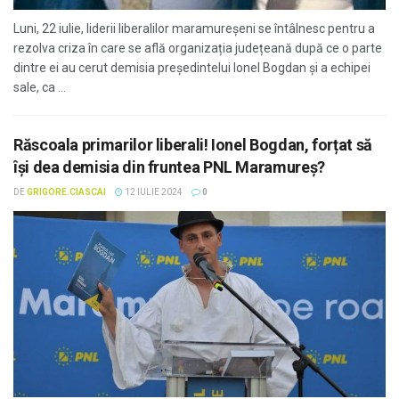
Luni, 22 iulie, liderii liberalilor maramureșeni se întâlnesc pentru a
rezolva criza în care se află organizația județeană după ce o parte
dintre ei au cerut demisia președintelui Ionel Bogdan și a echipei
sale, ca ...
Răscoala primarilor liberali! Ionel Bogdan, forțat să
își dea demisia din fruntea PNL Maramureș?
DE
GRIGORE.CIASCAI
12 IULIE 2024
0