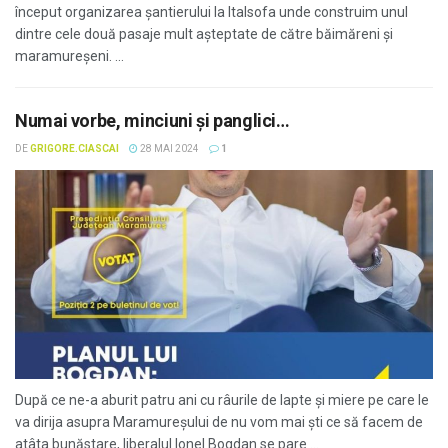
început organizarea șantierului la Italsofa unde construim unul
dintre cele două pasaje mult așteptate de către băimăreni și
maramureșeni. ...
Numai vorbe, minciuni și panglici…
DE
GRIGORE.CIASCAI
28 MAI 2024
1
După ce ne-a aburit patru ani cu râurile de lapte și miere pe care le
va dirija asupra Maramureșului de nu vom mai ști ce să facem de
atâta bunăstare, liberalul Ionel Bogdan se pare ...