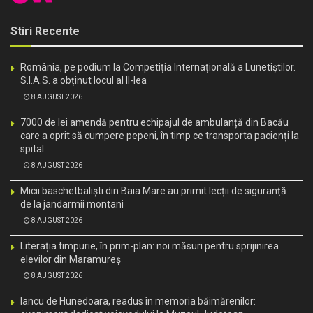
Stiri Recente
România, pe podium la Competiția Internațională a Lunetiștilor.
S.I.A.S. a obținut locul al II-lea
8 AUGUST 2026
7000 de lei amendă pentru echipajul de ambulanță din Bacău
care a oprit să cumpere pepeni, în timp ce transporta pacienți la
spital
8 AUGUST 2026
Micii baschetbaliști din Baia Mare au primit lecții de siguranță
de la jandarmii montani
8 AUGUST 2026
Literația timpurie, în prim-plan: noi măsuri pentru sprijinirea
elevilor din Maramureș
8 AUGUST 2026
Iancu de Hunedoara, readus în memoria băimărenilor: