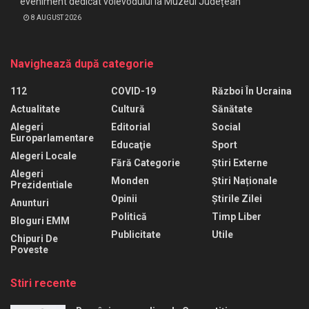
eveniment dedicat voievodului la Muzeul Județean
8 AUGUST 2026
Navighează după categorie
112
COVID-19
Război În Ucraina
Actualitate
Cultură
Sănătate
Alegeri
Editorial
Social
Europarlamentare
Educaţie
Sport
Alegeri Locale
Fără Categorie
Știri Externe
Alegeri
Monden
Știri Naționale
Prezidentiale
Opinii
Știrile Zilei
Anunturi
Politică
Timp Liber
Bloguri EMM
Publicitate
Utile
Chipuri De
Poveste
Stiri recente