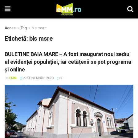
Acasa
Tag
bis msre
Etichetă: bis msre
BULETINE BAIA MARE – A fost inaugurat noul sediu
al evidenței populației, iar cetățenii se pot programa
și online
DE
EMM
22 SEPTEMBRIE 2020
0