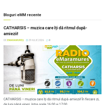
Bloguri eMM recente
CATHARSIS – muzica care îți dă ritmul după-
amiezii!
DE
EMARAMUREȘ
29 IULIE 2026
0
CATHARSIS – muzica care îți dă ritmul după-amiezii! În fiecare zi,
de luni până vineri, între orele 16:00 și 17:00,...