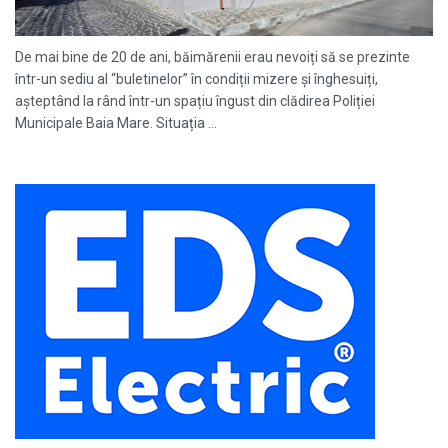
De mai bine de 20 de ani, băimărenii erau nevoiți să se prezinte
într-un sediu al “buletinelor” în condiții mizere și înghesuiți,
așteptând la rând într-un spațiu îngust din clădirea Poliției
Municipale Baia Mare. Situația ...