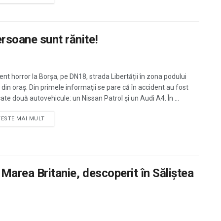
rsoane sunt rănite!
ent horror la Borșa, pe DN18, strada Libertății în zona podului
 din oraș. Din primele informații se pare că în accident au fost
ate două autovehicule: un Nissan Patrol și un Audi A4. În ...
TESTE MAI MULT
 Marea Britanie, descoperit în Săliştea