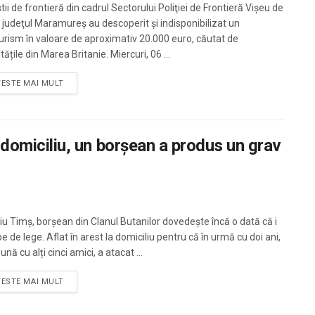
știi de frontieră din cadrul Sectorului Poliţiei de Frontieră Vişeu de
 judeţul Maramureş au descoperit și indisponibilizat un
urism în valoare de aproximativ 20.000 euro, căutat de
tățile din Marea Britanie. Miercuri, 06 ...
TESTE MAI MULT
la domiciliu, un borșean a produs un grav
iu Timș, borșean din Clanul Butanilor dovedește încă o dată că i
e de lege. Aflat în arest la domiciliu pentru că în urmă cu doi ani,
nă cu alți cinci amici, a atacat ...
TESTE MAI MULT