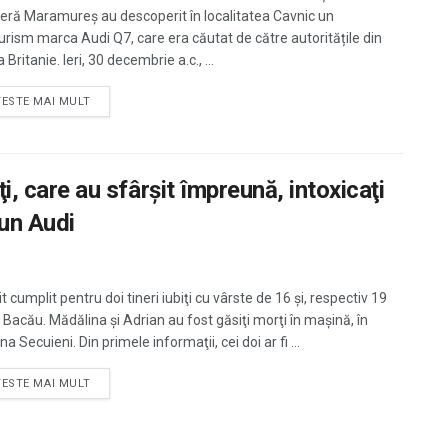
ieră Maramureș au descoperit în localitatea Cavnic un
urism marca Audi Q7, care era căutat de către autoritățile din
Britanie. Ieri, 30 decembrie a.c., ...
TESTE MAI MULT
iţi, care au sfârşit împreună, intoxicaţi
-un Audi
t cumplit pentru doi tineri iubiţi cu vârste de 16 şi, respectiv 19
n Bacău. Mădălina şi Adrian au fost găsiţi morţi în maşină, în
 Secuieni. Din primele informaţii, cei doi ar fi ...
TESTE MAI MULT