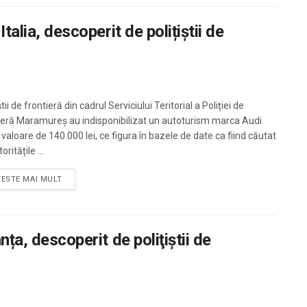
talia, descoperit de polițiștii de
știi de frontieră din cadrul Serviciului Teritorial a Poliției de
ieră Maramureș au indisponibilizat un autoturism marca Audi
 valoare de 140.000 lei, ce figura în bazele de date ca fiind căutat
oritățile ...
TESTE MAI MULT
nța, descoperit de poliţiştii de