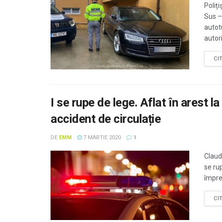
Poliți
Sus –
autot
autori
CI
I se rupe de lege. Aflat în arest 
accident de circulație
DE
EMM
7 MARTIE 2020
1
Claud
se rup
împreu
CI