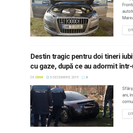
Front
autot
Marea 
CI
Destin tragic pentru doi tineri iub
cu gaze, după ce au adormit într
DE
EMM
9 DECEMBRIE 2019
0
Sfârşi
ani, î
comuna
CI