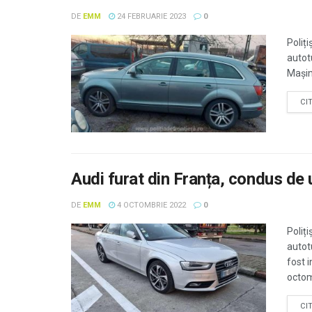
DE
EMM
24 FEBRUARIE 2023
0
Poliți
autot
Mașina
CI
Audi furat din Franța, condus de
DE
EMM
4 OCTOMBRIE 2022
0
Poliți
autot
fost i
octomb
CI