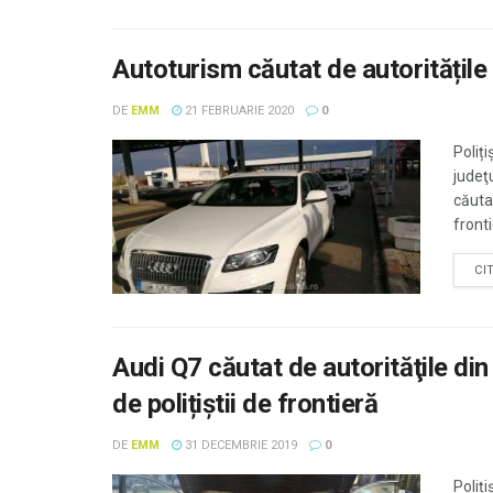
Autoturism căutat de autoritățile i
DE
EMM
21 FEBRUARIE 2020
0
Poliți
judeţ
căutat
fronti
CI
Audi Q7 căutat de autorităţile di
de polițiștii de frontieră
DE
EMM
31 DECEMBRIE 2019
0
Poliți