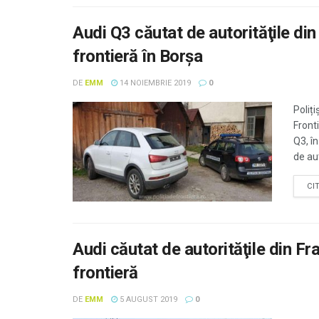
Audi Q3 căutat de autorităţile din I
frontieră în Borșa
DE
EMM
14 NOIEMBRIE 2019
0
Poliți
Front
Q3, în
de aut
CI
Audi căutat de autorităţile din Fra
frontieră
DE
EMM
5 AUGUST 2019
0