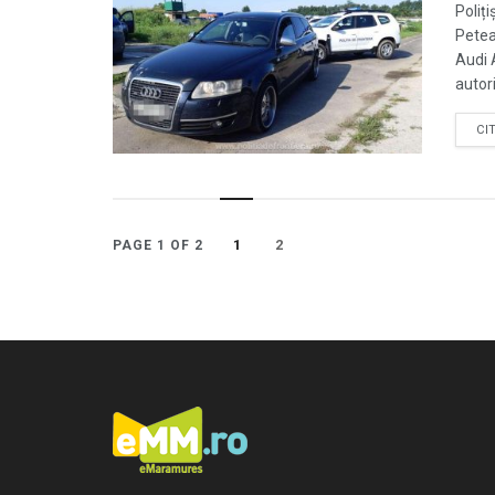
Poliți
Petea
Audi 
autori
CI
1
2
PAGE 1 OF 2