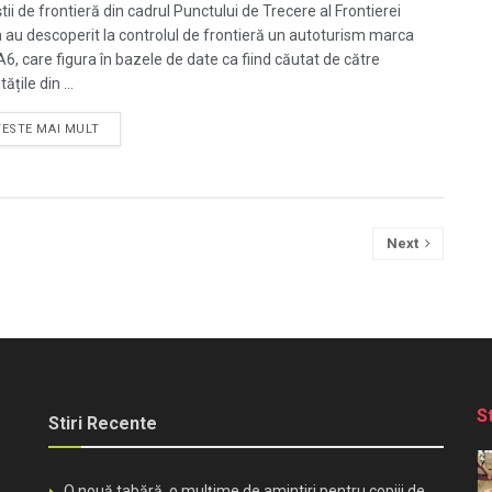
știi de frontieră din cadrul Punctului de Trecere al Frontierei
 au descoperit la controlul de frontieră un autoturism marca
A6, care figura în bazele de date ca fiind căutat de către
tățile din ...
TESTE MAI MULT
Next
S
Stiri Recente
O nouă tabără, o mulțime de amintiri pentru copiii de