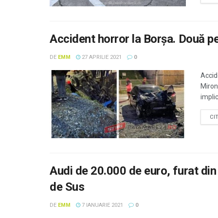
Accident horror la Borșa. Două pe
DE
EMM
27 APRILIE 2021
0
Accid
Miron
implic
CI
Audi de 20.000 de euro, furat din
de Sus
DE
EMM
7 IANUARIE 2021
0