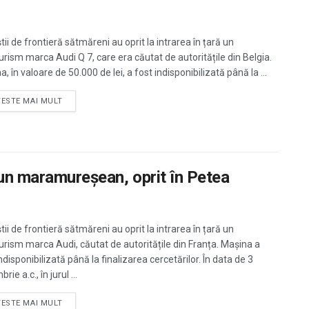
știi de frontieră sătmăreni au oprit la intrarea în țară un
urism marca Audi Q 7, care era căutat de autoritățile din Belgia.
, în valoare de 50.000 de lei, a fost indisponibilizată până la ...
TESTE MAI MULT
 un maramureşean, oprit în Petea
știi de frontieră sătmăreni au oprit la intrarea în țară un
urism marca Audi, căutat de autoritățile din Franța. Mașina a
ndisponibilizată până la finalizarea cercetărilor. În data de 3
rie a.c., în jurul ...
TESTE MAI MULT