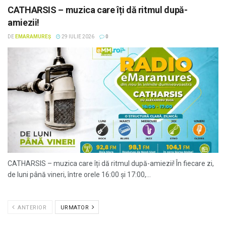
CATHARSIS – muzica care îți dă ritmul după-
amiezii!
DE
EMARAMUREȘ
29 IULIE 2026
0
CATHARSIS – muzica care îți dă ritmul după-amiezii! În fiecare zi,
de luni până vineri, între orele 16:00 și 17:00,...
ANTERIOR
URMATOR