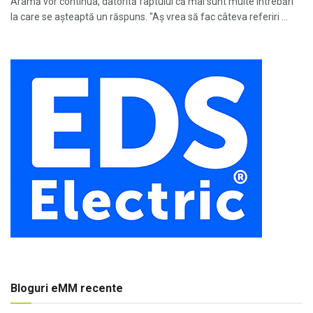
Aramă vor continua, datorită faptului că mai sunt multe întrebări
la care se așteaptă un răspuns. "Aş vrea să fac câteva referiri ...
Bloguri eMM recente