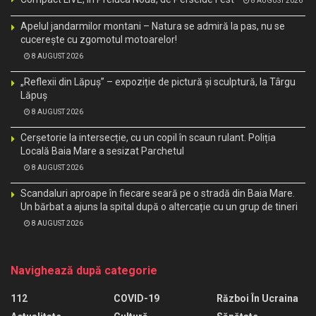
8 AUGUST 2026
Apelul jandarmilor montani – Natura se admiră la pas, nu se
cucerește cu zgomotul motoarelor!
8 AUGUST 2026
„Reflexii din Lăpuș” – expoziție de pictură și sculptură, la Târgu
Lăpuș
8 AUGUST 2026
Cerșetorie la intersecție, cu un copil în scaun rulant. Poliția
Locală Baia Mare a sesizat Parchetul
8 AUGUST 2026
Scandaluri aproape în fiecare seară pe o stradă din Baia Mare.
Un bărbat a ajuns la spital după o altercație cu un grup de tineri
8 AUGUST 2026
Navighează după categorie
112
COVID-19
Război În Ucraina