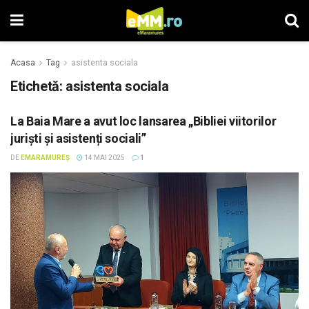
Acasa
Tag
asistenta sociala
Etichetă: asistenta sociala
La Baia Mare a avut loc lansarea „Bibliei viitorilor
juriști și asistenți sociali”
DE
EMARAMUREȘ
14 MAI 2025
1