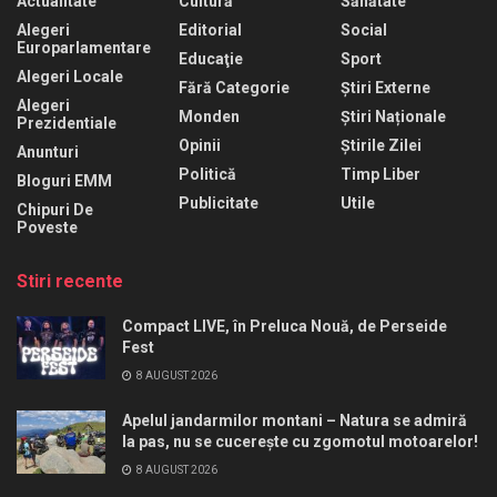
Actualitate
Cultură
Sănătate
Alegeri
Editorial
Social
Europarlamentare
Educaţie
Sport
Alegeri Locale
Fără Categorie
Știri Externe
Alegeri
Monden
Știri Naționale
Prezidentiale
Opinii
Știrile Zilei
Anunturi
Politică
Timp Liber
Bloguri EMM
Publicitate
Utile
Chipuri De
Poveste
Stiri recente
Compact LIVE, în Preluca Nouă, de Perseide
Fest
8 AUGUST 2026
Apelul jandarmilor montani – Natura se admiră
la pas, nu se cucerește cu zgomotul motoarelor!
8 AUGUST 2026