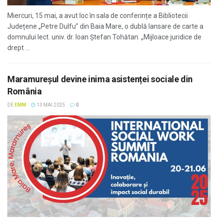
Miercuri, 15 mai, a avut loc în sala de conferințe a Bibliotecii
Județene „Petre Dulfu” din Baia Mare, o dublă lansare de carte a
domnului lect. univ. dr. Ioan Ștefan Tohătan. „Mijloace juridice de
drept ...
Maramureșul devine inima asistenței sociale din
România
DE
EMM
13 MAI 2025
0