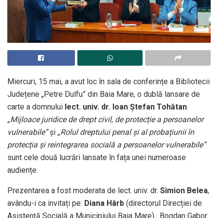
Miercuri, 15 mai, a avut loc în sala de conferințe a Bibliotecii
Județene „Petre Dulfu” din Baia Mare, o dublă lansare de
carte a domnului
lect. univ. dr. Ioan Ștefan Tohătan
.
„Mijloace juridice de drept civil, de protecție a persoanelor
vulnerabile”
și
„Rolul dreptului penal și al probațiunii în
protecția și reintegrarea socială a persoanelor vulnerabile”
sunt cele două lucrări lansate în fața unei numeroase
audiențe.
Prezentarea a fost moderata de lect. univ. dr.
Simion Belea
,
avându-i ca invitați pe:
Diana Hârb
(directorul Direcției de
Asistență Socială a Municipiului Baia Mare), Bogdan Gabor