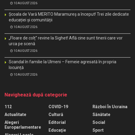
10 AUGUST 2026
Școala de Vară MERITO Maramureș a început! Trei zile dedicate
educației și comunității
10 AUGUST 2026
„Floare de colț” revine la Sighet! Află cine sunt tinerii care vor
urca pe scenă
10 AUGUST 2026
Scandal în familie la Ulmeni – Femeie agresată în propria
locuință
10 AUGUST 2026
Navighează după categorie
112
COVID-19
Război În Ucraina
Actualitate
Cultură
Sănătate
Alegeri
Editorial
Social
Europarlamentare
Educaţie
Sport