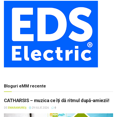
Bloguri eMM recente
CATHARSIS – muzica ce îți dă ritmul după-amiezii!
DE
EMARAMUREȘ
29 IULIE 2026
0