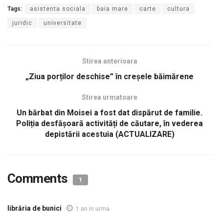
Tags:
asistenta sociala
baia mare
carte
cultura
juridic
universitate
Stirea anterioara
„Ziua porților deschise” în creșele băimărene
Stirea urmatoare
Un bărbat din Moisei a fost dat dispărut de familie.
Poliția desfășoară activități de căutare, în vederea
depistării acestuia (ACTUALIZARE)
Comments
1
librăria de bunici
1 an in urma