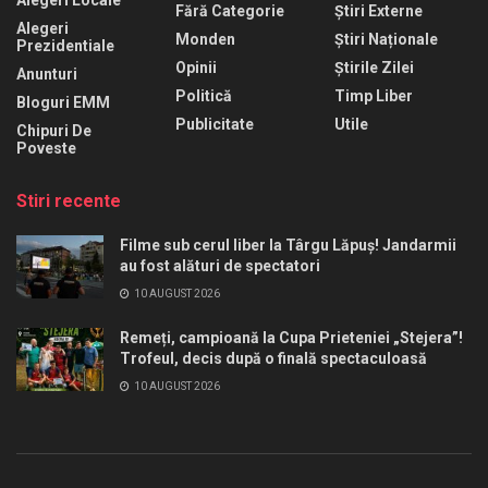
Alegeri Locale
Fără Categorie
Știri Externe
Alegeri
Monden
Știri Naționale
Prezidentiale
Opinii
Știrile Zilei
Anunturi
Politică
Timp Liber
Bloguri EMM
Publicitate
Utile
Chipuri De
Poveste
Stiri recente
Filme sub cerul liber la Târgu Lăpuș! Jandarmii
au fost alături de spectatori
10 AUGUST 2026
Remeți, campioană la Cupa Prieteniei „Stejera”!
Trofeul, decis după o finală spectaculoasă
10 AUGUST 2026