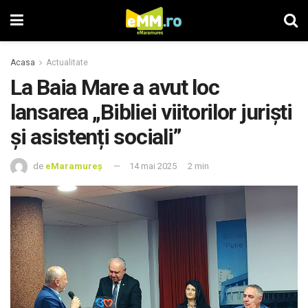
Acasa
Actualitate
La Baia Mare a avut loc
lansarea „Bibliei viitorilor juriști
și asistenți sociali”
de
eMaramureș
14 mai 2025
2 min