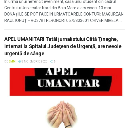
În urma unui nefericit eveniment, casa unui student din cadrul
Centrului Universitar Nord din Baia Mare a ars vineri, 10 mai.
DONAȚIILE SE POT FACE ÎN URMĂTOARELE CONTURI: MĂGUREAN
RAUL IONUȚ – RO37BTRLRONCRT0575803601 CHIVER MIRELA ...
APEL UMANITAR! Tatăl jurnalistului Cătă Ţineghe,
internat la Spitalul Judeţean de Urgenţă, are nevoie
urgentă de sânge
DE
EMM
8 NOIEMBRIE 2023
0