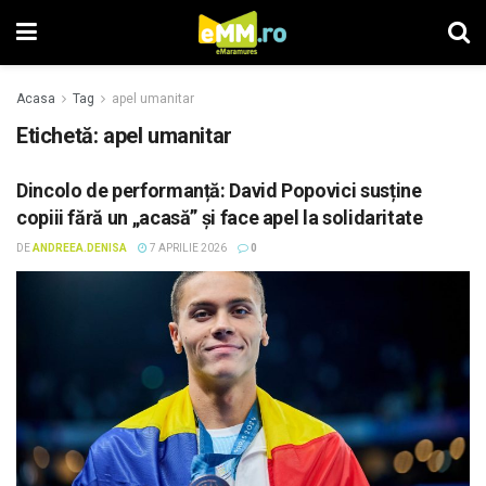
Acasa
Tag
apel umanitar
Etichetă: apel umanitar
Dincolo de performanță: David Popovici susține
copiii fără un „acasă” și face apel la solidaritate
DE
ANDREEA.DENISA
7 APRILIE 2026
0