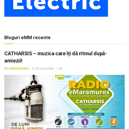
Bloguri eMM recente
CATHARSIS – muzica care îți dă ritmul după-
amiezii!
DE
EMARAMUREȘ
29 IULIE 2026
0