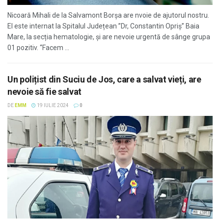
Nicoară Mihali de la Salvamont Borșa are nvoie de ajutorul nostru.
El este internat la Spitalul Județean ”Dr, Constantin Opriș” Baia
Mare, la secția hematologie, și are nevoie urgentă de sânge grupa
01 pozitiv. “Facem ...
Un polițist din Suciu de Jos, care a salvat vieți, are
nevoie să fie salvat
DE
EMM
19 IULIE 2024
0