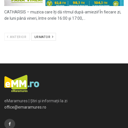
CATHARSIS – muzica care îți dă ritmul după-amiezii! În fiecare zi,
de luni până vineri, între orele 16:00 și 17:00,...
ANTERIOR
URMATOR
eMaramures | Știri și informații la zi
office@emaramures.ro