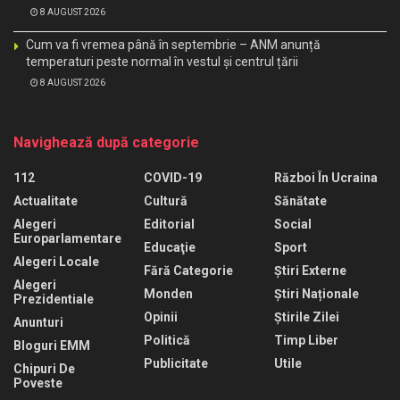
8 AUGUST 2026
Cum va fi vremea până în septembrie – ANM anunță
temperaturi peste normal în vestul și centrul țării
8 AUGUST 2026
Navighează după categorie
112
COVID-19
Război În Ucraina
Actualitate
Cultură
Sănătate
Alegeri
Editorial
Social
Europarlamentare
Educaţie
Sport
Alegeri Locale
Fără Categorie
Știri Externe
Alegeri
Monden
Știri Naționale
Prezidentiale
Opinii
Știrile Zilei
Anunturi
Politică
Timp Liber
Bloguri EMM
Publicitate
Utile
Chipuri De
Poveste