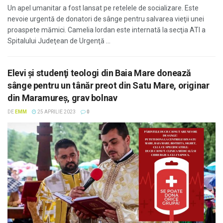
Un apel umanitar a fost lansat pe retelele de socializare. Este
nevoie urgentă de donatori de sânge pentru salvarea vieţii unei
proaspete mămici. Camelia Iordan este internată la secţia ATI a
Spitalului Judeţean de Urgenţă ...
Elevi şi studenţi teologi din Baia Mare donează
sânge pentru un tânăr preot din Satu Mare, originar
din Maramureş, grav bolnav
DE
EMM
25 APRILIE 2023
0