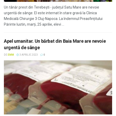
Un tânăr preot din Terebeşti - județul Satu Mare are nevoie
urgentă de sânge. El este internat în stare gravă la Clinica
Medicală Chirurgie 3 Cluj-Napoca. La îndemnul Preasfințitului
Părinte Iustin, marți, 25 aprilie, elevi ...
Apel umanitar. Un bărbat din Baia Mare are nevoie
urgentă de sânge
DE
EMM
3 APRILIE 2023
0