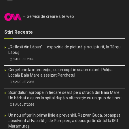
– Servicii de creare site web
Stiri Recente
„Reflexii din Lăpuș” – expoziție de pictură și sculptură, la Târgu
Lăpuș
8 AUGUST 2026
Cerșetorie la intersecție, cu un copil în scaun rulant. Poliția
Locală Baia Mare a sesizat Parchetul
8 AUGUST 2026
Scandaluri aproape în fiecare seară pe o stradă din Baia Mare.
Un bărbat a ajuns la spital după o altercație cu un grup de tineri
8 AUGUST 2026
Un nou ofițer în prima linie a prevenirii. Răzvan Buda, proaspăt
absolvent al Facultății de Pompieri, a depus jurământul la ISU
Maramureș