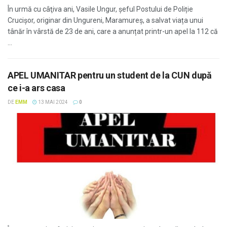
În urmă cu câţiva ani, Vasile Ungur, șeful Postului de Poliție
Crucișor, originar din Ungureni, Maramureș, a salvat viața unui
tânăr în vârstă de 23 de ani, care a anunțat printr-un apel la 112 că
...
APEL UMANITAR pentru un student de la CUN după
ce i-a ars casa
DE
EMM
13 MAI 2024
0