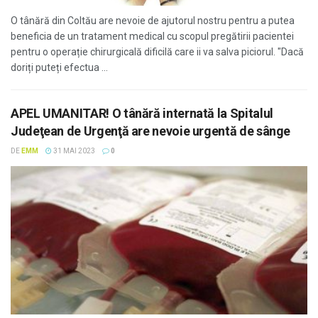
O tânără din Coltău are nevoie de ajutorul nostru pentru a putea
beneficia de un tratament medical cu scopul pregătirii pacientei
pentru o operație chirurgicală dificilă care ii va salva piciorul. "Dacă
doriți puteți efectua ...
APEL UMANITAR! O tânără internată la Spitalul
Judeţean de Urgenţă are nevoie urgentă de sânge
DE
EMM
31 MAI 2023
0