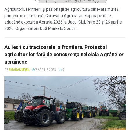
Agricultorii, fermierii și pasionații de agricultură din Maramureș
primesc o veste bună: Caravana Agraria vine aproape de ei,
aducând expoziția Agraria 2026 la Jucu, Cluj, între 23 și 26 aprilie
2026. Organizatorii DLG Markets South ...
Au ieșit cu tractoarele la frontiera. Protest al
agricultorilor față de concurenţa neloială a grânelor
ucrainene
DE
EMARAMUREȘ
7 APRILIE 2023
0