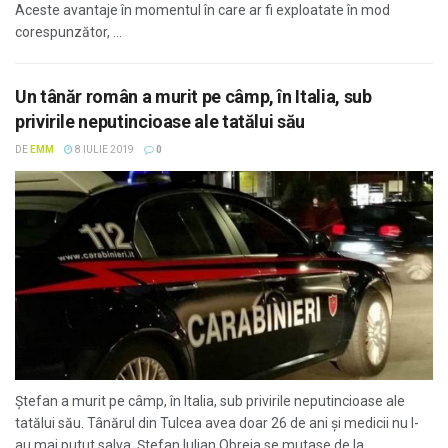
Aceste avantaje în momentul în care ar fi exploatate în mod
corespunzător, ...
Un tânăr român a murit pe câmp, în Italia, sub
privirile neputincioase ale tatălui său
DE
EMM
8 IULIE 2019
0
Ştefan a murit pe câmp, în Italia, sub privirile neputincioase ale
tatălui său. Tânărul din Tulcea avea doar 26 de ani şi medicii nu l-
au mai putut salva. Ştefan Iulian Obreja se mutase de la ...