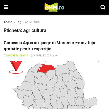
Acasa
Tag
agricultura
Etichetă: agricultura
Caravana Agraria ajunge în Maramureș: invitații
gratuite pentru expoziție
DE
ANDREEA.DENISA
9 APRILIE 2026
0