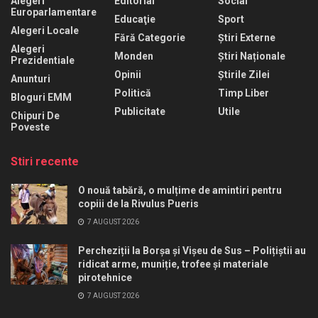
Alegeri
Editorial
Social
Europarlamentare
Educaţie
Sport
Alegeri Locale
Fără Categorie
Știri Externe
Alegeri
Monden
Știri Naționale
Prezidentiale
Opinii
Știrile Zilei
Anunturi
Politică
Timp Liber
Bloguri EMM
Publicitate
Utile
Chipuri De
Poveste
Stiri recente
O nouă tabără, o mulțime de amintiri pentru
copiii de la Rivulus Pueris
7 AUGUST 2026
Percheziții la Borșa și Vișeu de Sus – Polițiștii au
ridicat arme, muniție, trofee și materiale
pirotehnice
7 AUGUST 2026