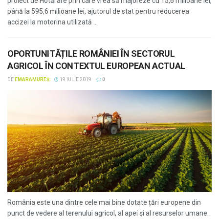
proiect de Hotărâre prin care vrea să majoreze cu 15,6 milioane lei,
până la 595,6 milioane lei, ajutorul de stat pentru reducerea
accizei la motorina utilizată ...
OPORTUNITĂȚILE ROMÂNIEI ÎN SECTORUL
AGRICOL ÎN CONTEXTUL EUROPEAN ACTUAL
DE
EMARAMUREȘ
19 IULIE 2019
0
România este una dintre cele mai bine dotate țări europene din
punct de vedere al terenului agricol, al apei și al resurselor umane.