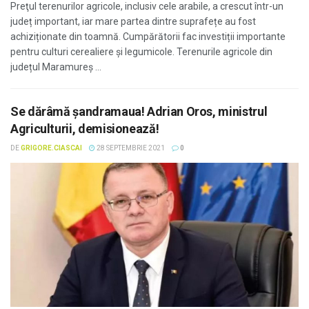
Preţul terenurilor agricole, inclusiv cele arabile, a crescut într-un
județ important, iar mare partea dintre suprafețe au fost
achiziționate din toamnă. Cumpărătorii fac investiții importante
pentru culturi cerealiere şi legumicole. Terenurile agricole din
județul Maramureș ...
Se dărâmă șandramaua! Adrian Oros, ministrul
Agriculturii, demisionează!
DE
GRIGORE.CIASCAI
28 SEPTEMBRIE 2021
0