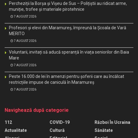
Percheziții la Borșa și Vișeu de Sus – Polițiștii au ridicat arme,
muniție, trofee și materiale pirotehnice
7 AUGUST 2026
Profesori și elevi din Maramureș, împreună la Școala de Vară
MERITO
7 AUGUST 2026
Voluntarii, invitați să aducă speranță în viața seniorilor din Baia
Mare
7 AUGUST 2026
Peste 16.000 de lei în amenzi pentru șoferii care au încălcat
restricțiile impuse de caniculă în Maramureș
7 AUGUST 2026
Navighează după categorie
112
COVID-19
Război În Ucraina
Actualitate
Cultură
Sănătate