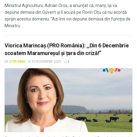
Ministrul Agriculturii, Adrian Oros, a anunțat că, marți, își va
depune demisa din Guvern și îl acuză pe Florin Cîțu că nu acordă
sprijin acestui domeniu. ”Azi îmi voi depune demisia din funcția de
Ministru ...
Viorica Marincaș (PRO România): ,,Din 6 Decembrie
scoatem Maramureșul și țara din criză!”
DE
ȘTIRI EMM
30 NOIEMBRIE 2020
0