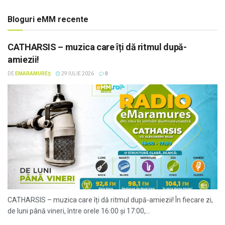
Bloguri eMM recente
CATHARSIS – muzica care îți dă ritmul după-
amiezii!
DE
EMARAMUREȘ
29 IULIE 2026
0
CATHARSIS – muzica care îți dă ritmul după-amiezii! În fiecare zi,
de luni până vineri, între orele 16:00 și 17:00,...