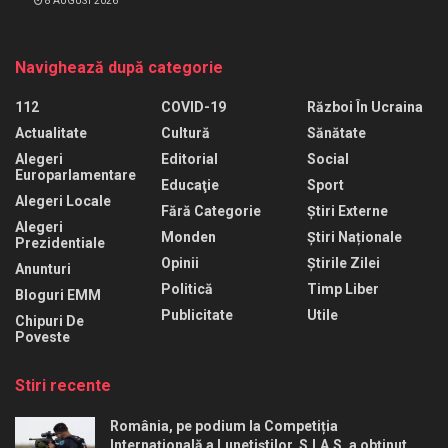
8 AUGUST 2026
Navighează după categorie
112
COVID-19
Război În Ucraina
Actualitate
Cultură
Sănătate
Alegeri
Editorial
Social
Europarlamentare
Educaţie
Sport
Alegeri Locale
Fără Categorie
Știri Externe
Alegeri
Monden
Știri Naționale
Prezidentiale
Opinii
Știrile Zilei
Anunturi
Politică
Timp Liber
Bloguri EMM
Publicitate
Utile
Chipuri De
Poveste
Stiri recente
România, pe podium la Competiția
Internațională a Lunetiștilor. S.I.A.S. a obținut