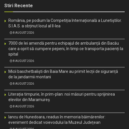
Stiri Recente
România, pe podium la Competiția Internațională a Lunetiștilor.
S.I.A.S. a obținut locul al II-lea
8 AUGUST 2026
7000 de lei amendă pentru echipajul de ambulanță din Bacău
care a oprit să cumpere pepeni, în timp ce transporta pacienți la
spital
8 AUGUST 2026
Micii baschetbaliști din Baia Mare au primit lecții de siguranță
de la jandarmii montani
8 AUGUST 2026
Literația timpurie, în prim-plan: noi măsuri pentru sprijinirea
elevilor din Maramureș
8 AUGUST 2026
Iancu de Hunedoara, readus în memoria băimărenilor:
eveniment dedicat voievodului la Muzeul Județean