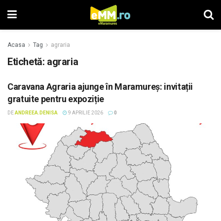
Acasa
Tag
agraria
Etichetă: agraria
Caravana Agraria ajunge în Maramureș: invitații
gratuite pentru expoziție
DE
ANDREEA.DENISA
9 APRILIE 2026
0