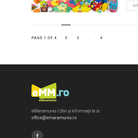
CI
1
2
…
4
PAGE 1 OF 4
eMaramures | Știri și informații la zi
office@emaramures.ro