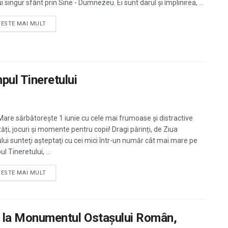
i singur sfânt prin Sine - Dumnezeu. ​Ei sunt darul și împlinirea, ...
TESTE MAI MULT
pul Tineretului
Mare sărbătorește 1 iunie cu cele mai frumoase și distractive
tăți, jocuri și momente pentru copii! Dragi părinți, de Ziua
ului sunteţi aşteptaţi cu cei mici într-un număr cât mai mare pe
 Tineretului, ...
TESTE MAI MULT
tă, la Monumentul Ostaşului Român,