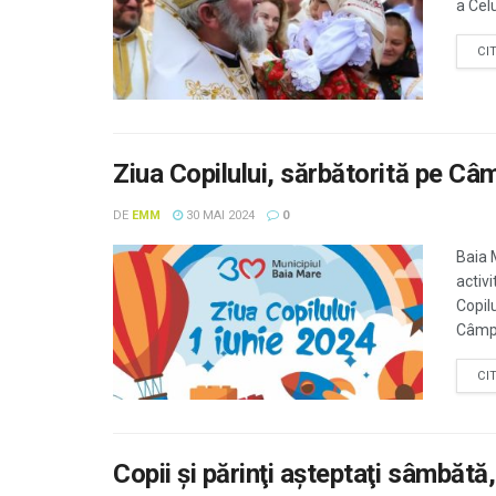
a Celu
CI
Ziua Copilului, sărbătorită pe Câm
DE
EMM
30 MAI 2024
0
Baia 
activi
Copil
Câmpul
CI
Copii şi părinţi aşteptaţi sâmbă