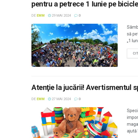
pentru a petrece 1 Iunie pe bicicl
DE
EMM
29 MAI 2024
0
Sâmbăt
să pe
„1 Iun
CI
Atenţie la jucării! Avertismentul 
DE
EMM
27 MAI 2024
0
Specia
impor
magaz
ajută 