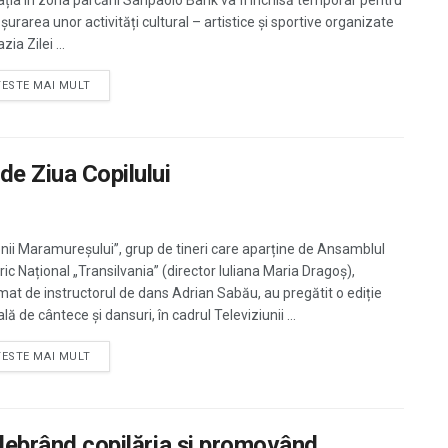
lația în zona parcării Sanpaolo Bank va fi închisă temporar pentru
urarea unor activități cultural – artistice și sportive organizate
zia Zilei ...
TESTE MAI MULT
de Ziua Copilului
nii Maramureșului”, grup de tineri care aparține de Ansamblul
ric Național „Transilvania” (director Iuliana Maria Dragoș),
mat de instructorul de dans Adrian Sabău, au pregătit o ediție
lă de cântece și dansuri, în cadrul Televiziunii ...
TESTE MAI MULT
Celebrând copilăria și promovând