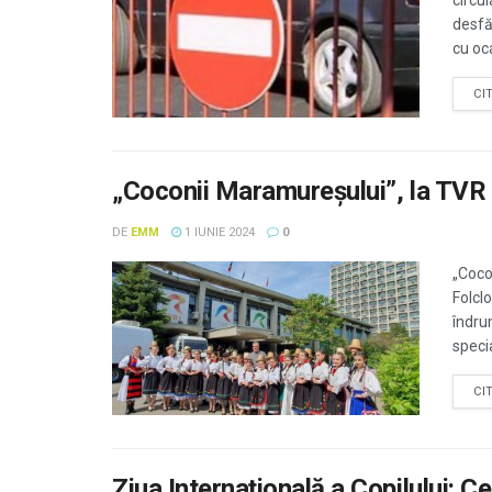
circu
desfăș
cu oca
CI
„Coconii Maramureșului”, la TVR 
DE
EMM
1 IUNIE 2024
0
„Coco
Folclo
îndru
specia
CI
Ziua Internațională a Copilului: 