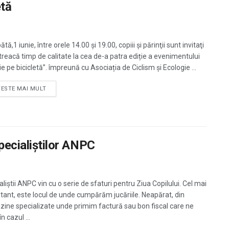
etă
ă,1 iunie, între orele 14.00 şi 19.00, copiii şi părinţii sunt invitaţi
treacă timp de calitate la cea de-a patra ediție a evenimentului
ie pe bicicletă”. împreună cu Asociația de Ciclism și Ecologie ...
TESTE MAI MULT
specialiştilor ANPC
liştii ANPC vin cu o serie de sfaturi pentru Ziua Copilului. Cel mai
tant, este locul de unde cumpărăm jucăriile. Neapărat, din
ine specializate unde primim factură sau bon fiscal care ne
în cazul ...