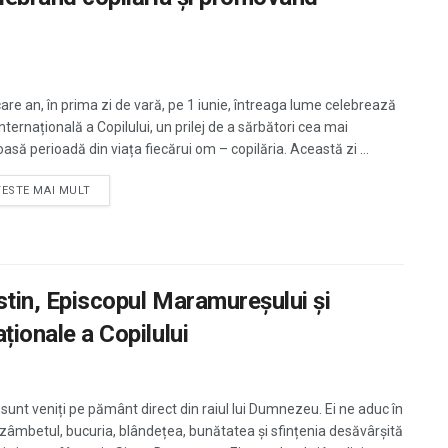
care an, în prima zi de vară, pe 1 iunie, întreaga lume celebrează
nternațională a Copilului, un prilej de a sărbători cea mai
asă perioadă din viața fiecărui om – copilăria. Această zi ...
TESTE MAI MULT
ustin, Episcopul Maramureșului și
aționale a Copilului
i sunt veniți pe pământ direct din raiul lui Dumnezeu. Ei ne aduc în
zâmbetul, bucuria, blândețea, bunătatea și sfințenia desăvârșită