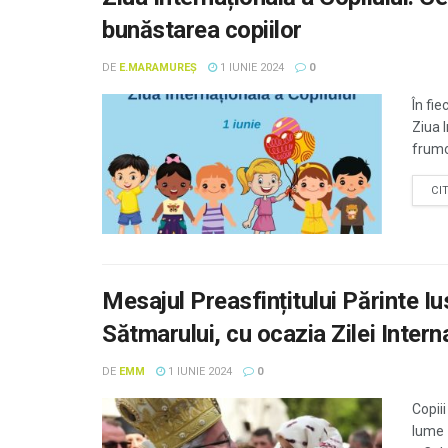
bunăstarea copiilor
DE
E.MARAMUREȘ
1 IUNIE 2024
0
În fie
Ziua I
frumo
CI
Mesajul Preasfințitului Părinte I
Sătmarului, cu ocazia Zilei Intern
DE
EMM
1 IUNIE 2024
0
​Copii
lume 