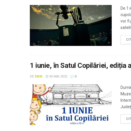
De 1 i
cupolă
vor f
sateli
CI
1 iunie, în Satul Copilăriei, ediția 
DE
EMM
30 MAI 2025
0
Dumini
Muzeu
Inter
Județ
CI