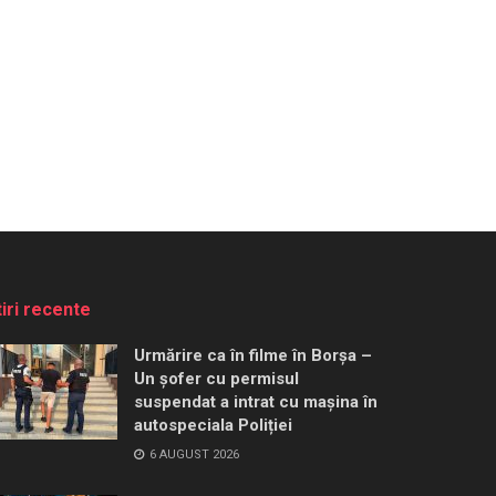
tiri recente
Urmărire ca în filme în Borșa –
Un șofer cu permisul
suspendat a intrat cu mașina în
autospeciala Poliției
6 AUGUST 2026