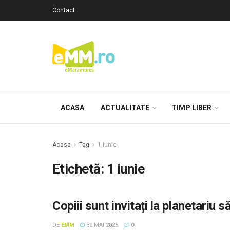
Contact
ACASA
ACTUALITATE
TIMP LIBER
Acasa
Tag
1 iunie
Etichetă: 1 iunie
Copiii sunt invitați la planetariu 
DE
EMM
30 MAI 2025
0