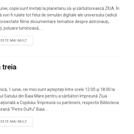
unie, copiii sunt invitați la planetariu să-și sărbătorească ZIUA. În
 vori fi rulate tot felul de simulări digitale ale universului (adică
i proiectate filme documentare tematice despre astronauți,
ți, poluare luminoasă, ...
TESTE MAI MULT
a treia
că, 1 iunie, cei mici sunt așteptați între orele 12:00 și 18:00 la
l Satului din Baia Mare pentru a sărbători împreună Ziua
națională a Copilului. Împreună cu partenerii, respectiv Biblioteca
eană ”Petre Dulfu” Baia ...
TESTE MAI MULT