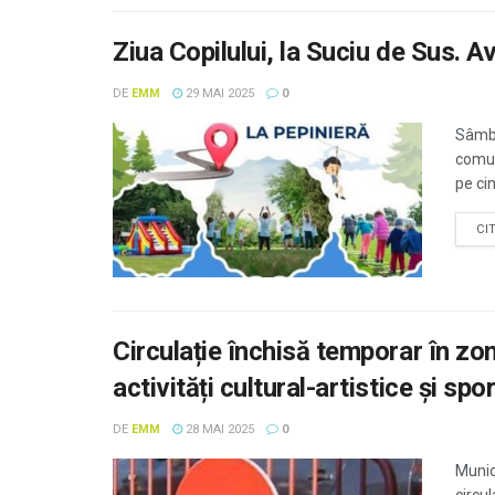
Ziua Copilului, la Suciu de Sus. 
DE
EMM
29 MAI 2025
0
Sâmbă
comun
pe cin
CI
Circulație închisă temporar în zo
activități cultural-artistice și spo
DE
EMM
28 MAI 2025
0
Munic