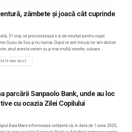
Aventură, zâmbete și joacă cât cuprinde
tă, 31 mai, se preconizează o zi de neuitat pentru copiii
ei Suciu de Sus și nu numai. După ce anii trecuți ne-am distrat
ste, anul acesta venim cu și mai multă veselie, culoare ...
TESTE MAI MULT
na parcării Sanpaolo Bank, unde au loc
rtive cu ocazia Zilei Copilului
ipiul Baia Mare informează cetățenii că, în data de 1 iunie 2025,