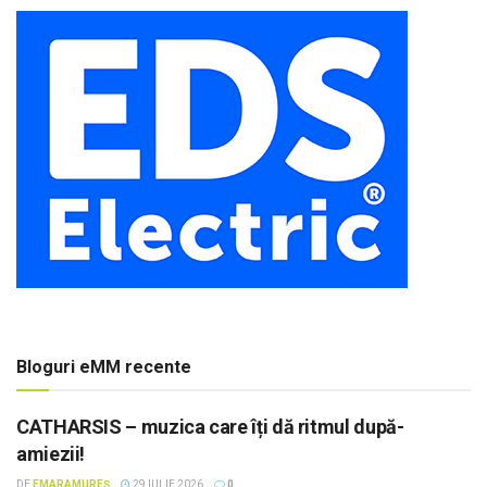
Bloguri eMM recente
CATHARSIS – muzica care îți dă ritmul după-
amiezii!
DE
EMARAMUREȘ
29 IULIE 2026
0