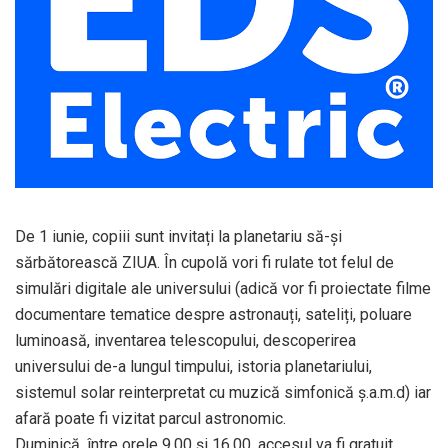
De 1 iunie, copiii sunt invitați la planetariu să-și
sărbătorească ZIUA. În cupolă vori fi rulate tot felul de
simulări digitale ale universului (adică vor fi proiectate filme
documentare tematice despre astronauți, sateliți, poluare
luminoasă, inventarea telescopului, descoperirea
universului de-a lungul timpului, istoria planetariului,
sistemul solar reinterpretat cu muzică simfonică ș.a.m.d) iar
afară poate fi vizitat parcul astronomic.
Duminică, între orele 9.00 și 16.00, accesul va fi gratuit