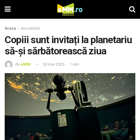
Acasa
Actualitate
Copiii sunt invitați la planetariu
să-și sărbătorească ziua
de
eMM
30 mai 2025
1 min