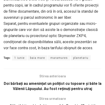
pentru copii, iar în cadrul programului vor fi oferite proiecții
de filme documentare, din oră în oră, accesul la standul de
suveniruri și parcul astronomic în aer liber.
Separat, pentru eventualele grupuri organizate sau micro-
grupurile care vor dori să asiste la o demonstrație clasică
de planetariu cu proiectorul optic Skymaster ZKP4,
condiționat de disponibilitatea sălii, aceste prezentări se
vor face contra cost, în baza tarifului obișnuit de acces.
Tags:
1 iunie
baia mare
maramures
planetariu
Stirea anterioara
Doi bărbați au amenințat un polițist cu topoare și bâte la
Vălenii Lăpușului. Au fost reținuți pentru utraj
Stirea urmatoare