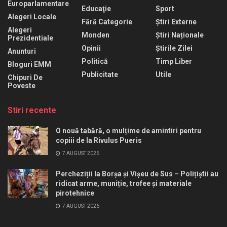
Europarlamentare
Educaţie
Sport
Alegeri Locale
Fără Categorie
Știri Externe
Alegeri
Monden
Știri Naționale
Prezidentiale
Opinii
Știrile Zilei
Anunturi
Politică
Timp Liber
Bloguri EMM
Publicitate
Utile
Chipuri De
Poveste
Stiri recente
O nouă tabără, o mulțime de amintiri pentru
copiii de la Rivulus Pueris
7 AUGUST 2026
Percheziții la Borșa și Vișeu de Sus – Polițiștii au
ridicat arme, muniție, trofee și materiale
pirotehnice
7 AUGUST 2026