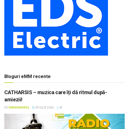
Bloguri eMM recente
CATHARSIS – muzica care îți dă ritmul după-
amiezii!
DE
EMARAMUREȘ
29 IULIE 2026
0