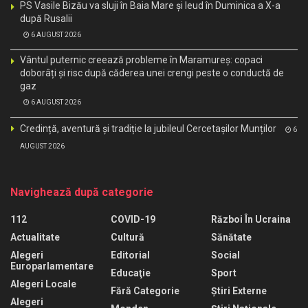
PS Vasile Bizău va sluji în Baia Mare și Ieud în Duminica a X-a
după Rusalii
6 AUGUST 2026
Vântul puternic creează probleme în Maramureș: copaci
doborâți și risc după căderea unei crengi peste o conductă de
gaz
6 AUGUST 2026
Credință, aventură și tradiție la jubileul Cercetașilor Munților
6
AUGUST 2026
Navighează după categorie
112
COVID-19
Război În Ucraina
Actualitate
Cultură
Sănătate
Alegeri
Editorial
Social
Europarlamentare
Educaţie
Sport
Alegeri Locale
Fără Categorie
Știri Externe
Alegeri