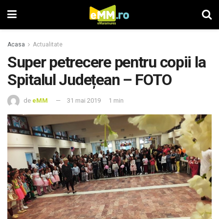
Acasa
Actualitate
Super petrecere pentru copii la
Spitalul Județean – FOTO
de
eMM
31 mai 2019
1 min