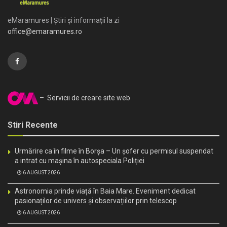
eMaramures | Știri și informații la zi
office@emaramures.ro
– Servicii de creare site web
Stiri Recente
Urmărire ca în filme în Borșa – Un șofer cu permisul suspendat
a intrat cu mașina în autospeciala Poliției
6 AUGUST 2026
Astronomia prinde viață în Baia Mare. Eveniment dedicat
pasionaților de univers și observațiilor prin telescop
6 AUGUST 2026