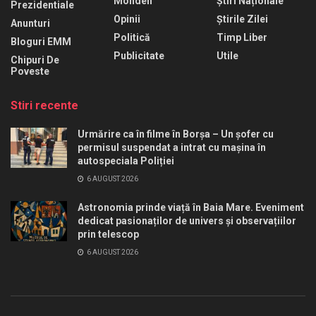
Monden
Știri Naționale
Prezidentiale
Opinii
Știrile Zilei
Anunturi
Politică
Timp Liber
Bloguri EMM
Publicitate
Utile
Chipuri De
Poveste
Stiri recente
Urmărire ca în filme în Borșa – Un șofer cu
permisul suspendat a intrat cu mașina în
autospeciala Poliției
6 AUGUST 2026
Astronomia prinde viață în Baia Mare. Eveniment
dedicat pasionaților de univers și observațiilor
prin telescop
6 AUGUST 2026