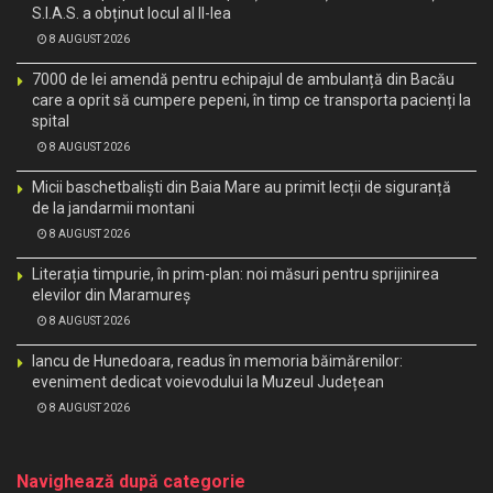
S.I.A.S. a obținut locul al II-lea
8 AUGUST 2026
7000 de lei amendă pentru echipajul de ambulanță din Bacău
care a oprit să cumpere pepeni, în timp ce transporta pacienți la
spital
8 AUGUST 2026
Micii baschetbaliști din Baia Mare au primit lecții de siguranță
de la jandarmii montani
8 AUGUST 2026
Literația timpurie, în prim-plan: noi măsuri pentru sprijinirea
elevilor din Maramureș
8 AUGUST 2026
Iancu de Hunedoara, readus în memoria băimărenilor:
eveniment dedicat voievodului la Muzeul Județean
8 AUGUST 2026
Navighează după categorie