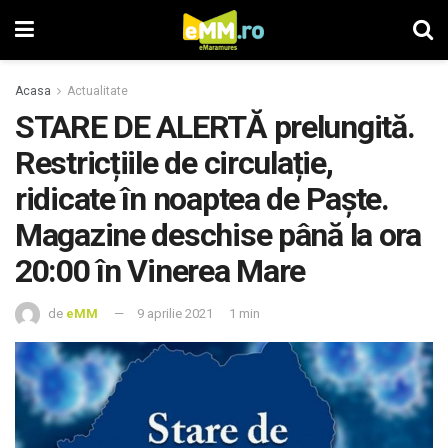
Acasa
Actualitate
STARE DE ALERTĂ prelungită.
Restricțiile de circulație,
ridicate în noaptea de Paște.
Magazine deschise până la ora
20:00 în Vinerea Mare
de
eMM
9 aprilie 2021
1 min