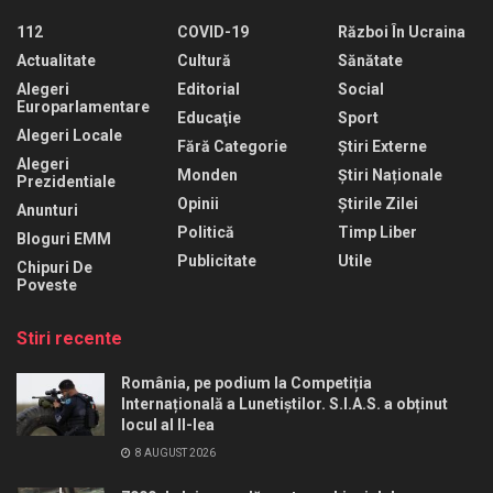
112
COVID-19
Război În Ucraina
Actualitate
Cultură
Sănătate
Alegeri
Editorial
Social
Europarlamentare
Educaţie
Sport
Alegeri Locale
Fără Categorie
Știri Externe
Alegeri
Monden
Știri Naționale
Prezidentiale
Opinii
Știrile Zilei
Anunturi
Politică
Timp Liber
Bloguri EMM
Publicitate
Utile
Chipuri De
Poveste
Stiri recente
România, pe podium la Competiția
Internațională a Lunetiștilor. S.I.A.S. a obținut
locul al II-lea
8 AUGUST 2026