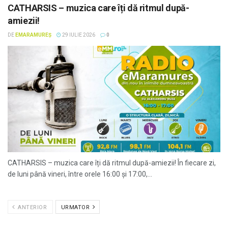
CATHARSIS – muzica care îți dă ritmul după-
amiezii!
DE
EMARAMUREȘ
29 IULIE 2026
0
CATHARSIS – muzica care îți dă ritmul după-amiezii! În fiecare zi,
de luni până vineri, între orele 16:00 și 17:00,...
ANTERIOR
URMATOR