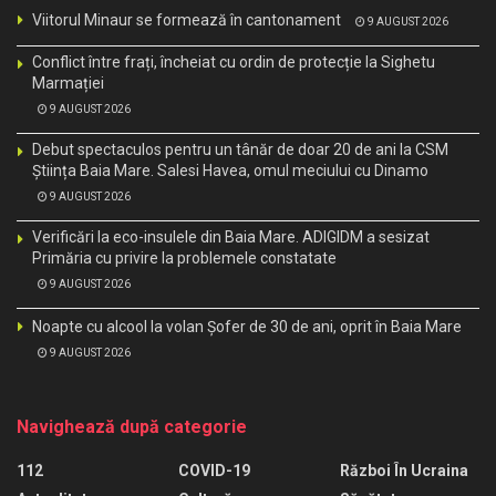
Viitorul Minaur se formează în cantonament
9 AUGUST 2026
Conflict între frați, încheiat cu ordin de protecție la Sighetu
Marmației
9 AUGUST 2026
Debut spectaculos pentru un tânăr de doar 20 de ani la CSM
Știința Baia Mare. Salesi Havea, omul meciului cu Dinamo
9 AUGUST 2026
Verificări la eco-insulele din Baia Mare. ADIGIDM a sesizat
Primăria cu privire la problemele constatate
9 AUGUST 2026
Noapte cu alcool la volan Șofer de 30 de ani, oprit în Baia Mare
9 AUGUST 2026
Navighează după categorie
112
COVID-19
Război În Ucraina