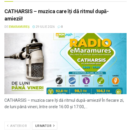
CATHARSIS – muzica care îți dă ritmul după-
amiezii!
DE
EMARAMUREȘ
29 IULIE 2026
0
CATHARSIS – muzica care îți dă ritmul după-amiezii! În fiecare zi,
de luni până vineri, între orele 16:00 și 17:00,...
ANTERIOR
URMATOR