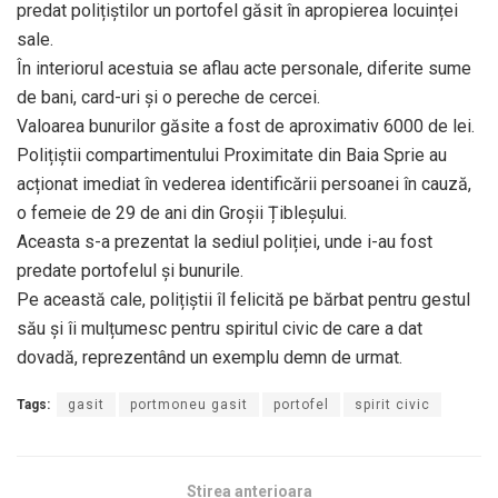
predat polițiștilor un portofel găsit în apropierea locuinței
sale.
În interiorul acestuia se aflau acte personale, diferite sume
de bani, card-uri și o pereche de cercei.
Valoarea bunurilor găsite a fost de aproximativ 6000 de lei.
Polițiștii compartimentului Proximitate din Baia Sprie au
acționat imediat în vederea identificării persoanei în cauză,
o femeie de 29 de ani din Groșii Țibleșului.
Aceasta s-a prezentat la sediul poliției, unde i-au fost
predate portofelul și bunurile.
Pe această cale, polițiștii îl felicită pe bărbat pentru gestul
său și îi mulțumesc pentru spiritul civic de care a dat
dovadă, reprezentând un exemplu demn de urmat.
Tags:
gasit
portmoneu gasit
portofel
spirit civic
Stirea anterioara