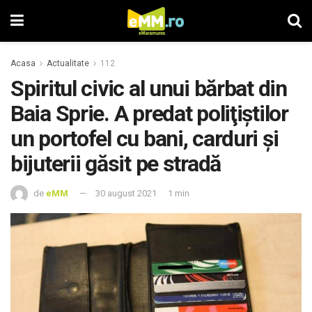
Acasa
Actualitate
112
Spiritul civic al unui bărbat din
Baia Sprie. A predat poliţiştilor
un portofel cu bani, carduri şi
bijuterii găsit pe stradă
de
eMM
30 august 2021
1 min