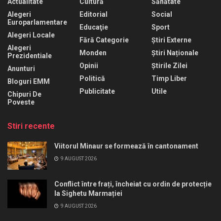
Actualitate
Cultură
Sănătate
Alegeri
Editorial
Social
Europarlamentare
Educaţie
Sport
Alegeri Locale
Fără Categorie
Știri Externe
Alegeri
Monden
Știri Naționale
Prezidentiale
Opinii
Știrile Zilei
Anunturi
Politică
Timp Liber
Bloguri EMM
Publicitate
Utile
Chipuri De
Poveste
Stiri recente
Viitorul Minaur se formează în cantonament
9 AUGUST 2026
Conflict între frați, încheiat cu ordin de protecție
la Sighetu Marmației
9 AUGUST 2026