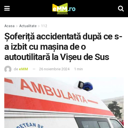
Acasa
Actualitate
112
Șoferiță accidentată după ce s-
a izbit cu mașina de o
autoutilitară la Vișeu de Sus
de
eMM
26 noiembrie 2024
1 min