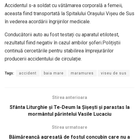
Accidentul s-a soldat cu vătămarea corporală a femeii,
aceasta fiind transportată la Spitalului Orașului Vișeu de Sus
în vederea acordării îngrijirilor medicale.
Conducătorii auto au fost testați cu aparatul etilotest,
rezultatul fiind negativ în cazul ambilor șoferi.Polițiștii
continuă cercetările pentru stabilirea împrejurărilor
producerii accidentului de circulație.
Tags:
accident
baia mare
maramures
viseu de sus
Stirea anterioara
Sfânta Liturghie și Te-Deum la Șișești și parastas la
mormântul părintelui Vasile Lucaciu
Stirea urmatoare
Băimăreancă agresată de fostul concubin care nu a