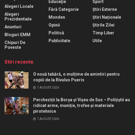
Educaţie
Sport
Alegeri Locale
Fără Categorie
Știri Externe
Alegeri
Monden
Știri Naționale
Prezidentiale
Opinii
Știrile Zilei
Anunturi
Politică
Timp Liber
Bloguri EMM
Publicitate
Utile
Chipuri De
Poveste
Stiri recente
O nouă tabără, o mulțime de amintiri pentru
copiii de la Rivulus Pueris
7 AUGUST 2026
Percheziții la Borșa și Vișeu de Sus – Polițiștii au
ridicat arme, muniție, trofee și materiale
pirotehnice
7 AUGUST 2026