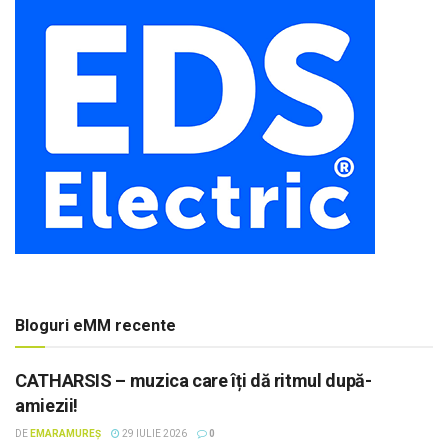
Bloguri eMM recente
CATHARSIS – muzica care îți dă ritmul după-
amiezii!
DE
EMARAMUREȘ
29 IULIE 2026
0