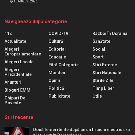
10 AUGUST 2026
Navighează după categorie
112
COVID-19
Război În Ucraina
Actualitate
Cultură
Sănătate
Alegeri
Editorial
Social
Europarlamentare
Educaţie
Sport
Alegeri Locale
Fără Categorie
Știri Externe
Alegeri
Monden
Știri Naționale
Prezidentiale
Opinii
Știrile Zilei
Anunturi
Politică
Timp Liber
Bloguri EMM
Publicitate
Utile
Chipuri De
Poveste
Stiri recente
Două femei rănite după ce un triciclu electric s-a