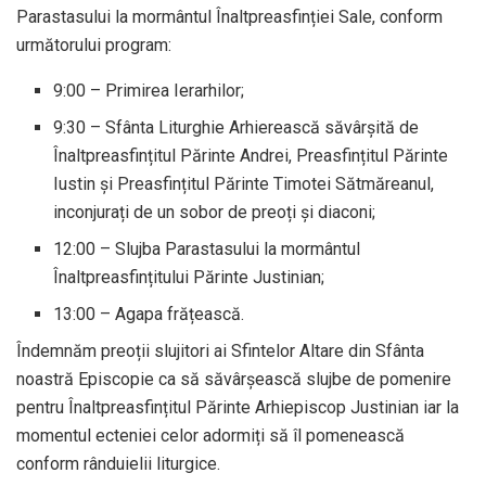
Parastasului la mormântul Înaltpreasfinției Sale, conform
următorului program:
9:00 – Primirea Ierarhilor;
9:30 – Sfânta Liturghie Arhierească săvârșită de
Înaltpreasfințitul Părinte Andrei, Preasfințitul Părinte
Iustin și Preasfințitul Părinte Timotei Sătmăreanul,
inconjurați de un sobor de preoți și diaconi;
12:00 – Slujba Parastasului la mormântul
Înaltpreasfințitului Părinte Justinian;
13:00 – Agapa frățească.
Îndemnăm preoții slujitori ai Sfintelor Altare din Sfânta
noastră Episcopie ca să săvârșească slujbe de pomenire
pentru Înaltpreasfințitul Părinte Arhiepiscop Justinian iar la
momentul ecteniei celor adormiți să îl pomenească
conform rânduielii liturgice.