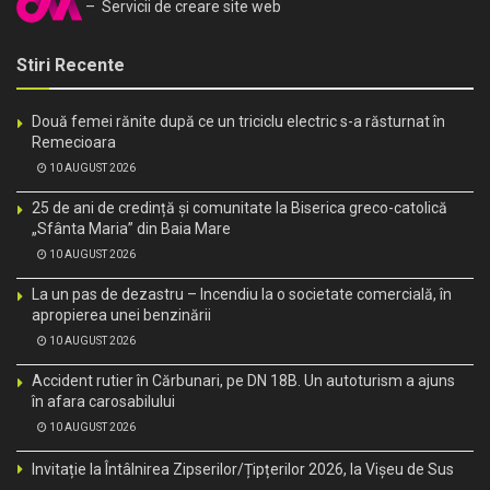
– Servicii de creare site web
Stiri Recente
Două femei rănite după ce un triciclu electric s-a răsturnat în
Remecioara
10 AUGUST 2026
25 de ani de credință și comunitate la Biserica greco-catolică
„Sfânta Maria” din Baia Mare
10 AUGUST 2026
La un pas de dezastru – Incendiu la o societate comercială, în
apropierea unei benzinării
10 AUGUST 2026
Accident rutier în Cărbunari, pe DN 18B. Un autoturism a ajuns
în afara carosabilului
10 AUGUST 2026
Invitație la Întâlnirea Zipserilor/Țipțerilor 2026, la Vișeu de Sus