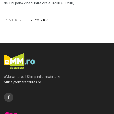
de luni până vineri, între orele 16:00 și 17:00,...
ANTERIOR
URMATOR
eMaramures | Știri și informații la zi
office@emaramures.ro