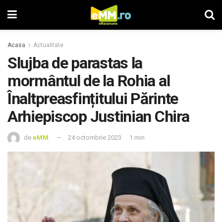
Acasa
Actualitate
Slujba de parastas la
mormântul de la Rohia al
Înaltpreasfințitului Părinte
Arhiepiscop Justinian Chira
de
eMM
24 octombrie 2023
1 min