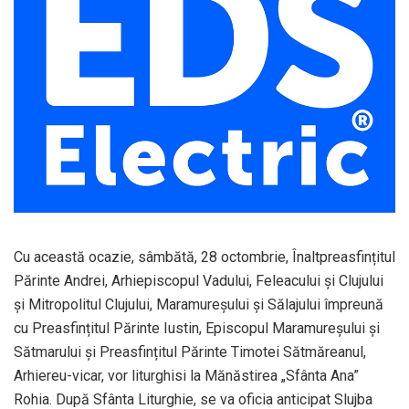
Cu această ocazie, sâmbătă, 28 octombrie, Înaltpreasfințitul
Părinte Andrei, Arhiepiscopul Vadului, Feleacului și Clujului
și Mitropolitul Clujului, Maramureșului și Sălajului împreună
cu Preasfințitul Părinte Iustin, Episcopul Maramureșului și
Sătmarului și Preasfințitul Părinte Timotei Sătmăreanul,
Arhiereu-vicar, vor liturghisi la Mănăstirea „Sfânta Ana”
Rohia. După Sfânta Liturghie, se va oficia anticipat Slujba