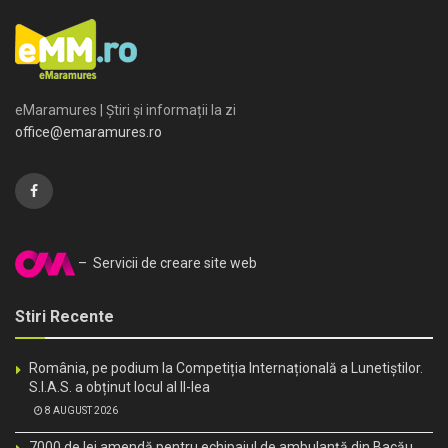
eMaramures | Știri și informații la zi
office@emaramures.ro
– Servicii de creare site web
Stiri Recente
România, pe podium la Competiția Internațională a Lunetiștilor.
S.I.A.S. a obținut locul al II-lea
8 AUGUST 2026
7000 de lei amendă pentru echipajul de ambulanță din Bacău