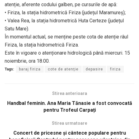
atenție, aferente codului galben, pe cursurile de apă:
• Firiza, la stația hidrometrică Firiza (județul Maramureș);
• Valea Rea, la stația hidrometrică Huta Certeze (județul
Satu Mare).
În momentul actual, se menține peste cota de atenție râul
Firiza, la stația hidrometrică Firiza.
Este în vigoare o atenționare hidrologică până miercuri. 15
noiembrie, ora 18.00.
Tags:
baraj firiza
cote de atenţie
depasire
firiza
Stirea anterioara
Handbal feminin. Ana Maria Tănasie a fost convocată
pentru Trofeul Carpați
Stirea urmatoare
Concert de pricesne și cântece populare pentru