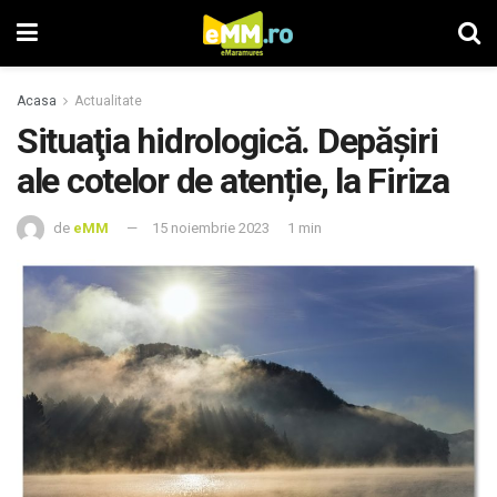
Acasa
Actualitate
Situaţia hidrologică. Depăşiri
ale cotelor de atenție, la Firiza
de
eMM
15 noiembrie 2023
1 min