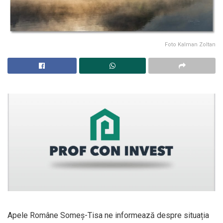
Foto Kalman Zoltan
Apele Române Someş-Tisa ne informează despre situația