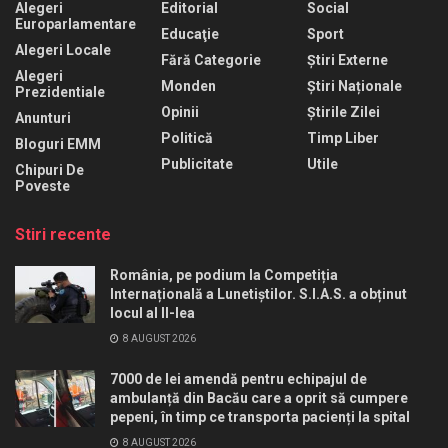
Alegeri
Editorial
Social
Europarlamentare
Educaţie
Sport
Alegeri Locale
Fără Categorie
Știri Externe
Alegeri
Monden
Știri Naționale
Prezidentiale
Opinii
Știrile Zilei
Anunturi
Politică
Timp Liber
Bloguri EMM
Publicitate
Utile
Chipuri De
Poveste
Stiri recente
România, pe podium la Competiția
Internațională a Lunetiștilor. S.I.A.S. a obținut
locul al II-lea
8 AUGUST 2026
7000 de lei amendă pentru echipajul de
ambulanță din Bacău care a oprit să cumpere
pepeni, în timp ce transporta pacienți la spital
8 AUGUST 2026