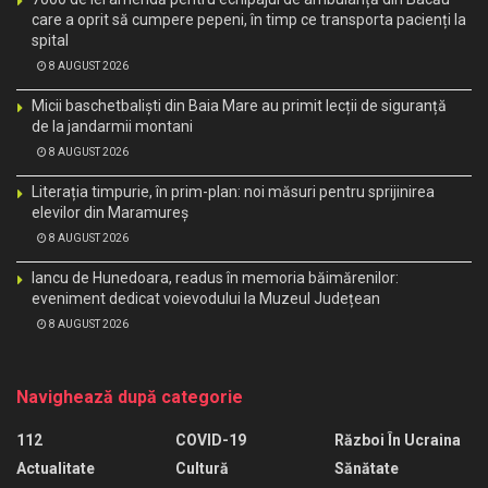
care a oprit să cumpere pepeni, în timp ce transporta pacienți la
spital
8 AUGUST 2026
Micii baschetbaliști din Baia Mare au primit lecții de siguranță
de la jandarmii montani
8 AUGUST 2026
Literația timpurie, în prim-plan: noi măsuri pentru sprijinirea
elevilor din Maramureș
8 AUGUST 2026
Iancu de Hunedoara, readus în memoria băimărenilor:
eveniment dedicat voievodului la Muzeul Județean
8 AUGUST 2026
Navighează după categorie
112
COVID-19
Război În Ucraina
Actualitate
Cultură
Sănătate