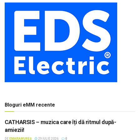
Bloguri eMM recente
CATHARSIS – muzica care îți dă ritmul după-
amiezii!
DE
EMARAMUREȘ
29 IULIE 2026
0