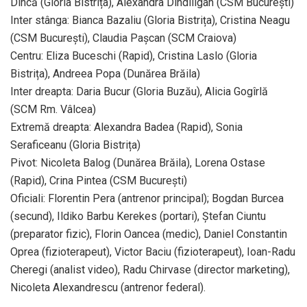
Dincă (Gloria Bistrița), Alexandra Dindiligan (CSM București)
Inter stânga: Bianca Bazaliu (Gloria Bistrița), Cristina Neagu
(CSM București), Claudia Pașcan (SCM Craiova)
Centru: Eliza Buceschi (Rapid), Cristina Laslo (Gloria
Bistrița), Andreea Popa (Dunărea Brăila)
Inter dreapta: Daria Bucur (Gloria Buzău), Alicia Gogîrlă
(SCM Rm. Vâlcea)
Extremă dreapta: Alexandra Badea (Rapid), Sonia
Seraficeanu (Gloria Bistrița)
Pivot: Nicoleta Balog (Dunărea Brăila), Lorena Ostase
(Rapid), Crina Pintea (CSM București)
Oficiali: Florentin Pera (antrenor principal); Bogdan Burcea
(secund), Ildiko Barbu Kerekes (portari), Ștefan Ciuntu
(preparator fizic), Florin Oancea (medic), Daniel Constantin
Oprea (fizioterapeut), Victor Baciu (fizioterapeut), Ioan-Radu
Cheregi (analist video), Radu Chirvase (director marketing),
Nicoleta Alexandrescu (antrenor federal).