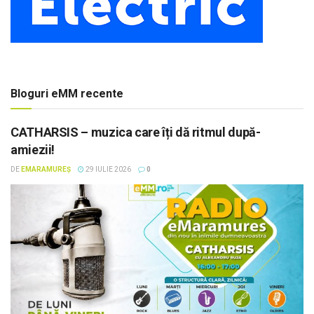
Bloguri eMM recente
CATHARSIS – muzica care îți dă ritmul după-
amiezii!
DE
EMARAMUREȘ
29 IULIE 2026
0