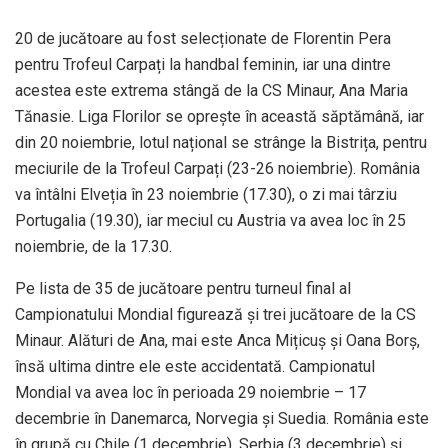
20 de jucătoare au fost selecționate de Florentin Pera
pentru Trofeul Carpați la handbal feminin, iar una dintre
acestea este extrema stângă de la CS Minaur, Ana Maria
Tănasie. Liga Florilor se oprește în această săptămână, iar
din 20 noiembrie, lotul național se strânge la Bistrița, pentru
meciurile de la Trofeul Carpați (23-26 noiembrie). România
va întâlni Elveția în 23 noiembrie (17.30), o zi mai târziu
Portugalia (19.30), iar meciul cu Austria va avea loc în 25
noiembrie, de la 17.30.
Pe lista de 35 de jucătoare pentru turneul final al
Campionatului Mondial figurează și trei jucătoare de la CS
Minaur. Alături de Ana, mai este Anca Mițicuș și Oana Borș,
însă ultima dintre ele este accidentată. Campionatul
Mondial va avea loc în perioada 29 noiembrie – 17
decembrie în Danemarca, Norvegia și Suedia. România este
în grupă cu Chile (1 decembrie), Serbia (3 decembrie) și