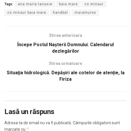
Tags:
ana maria tanasie
baia mare
cs minaur
cs minaur baia mare
handbal
maramures
Stirea anterioara
Începe Postul Naşterii Domnului. Calendarul
dezlegărilor
Stirea urmatoare
Situaţia hidrologică. Depăşiri ale cotelor de atenție, la
Firiza
Lasă un răspuns
Adresa ta de email nu va fi publicată.
Câmpurile obligatorii sunt
*
marcate cu