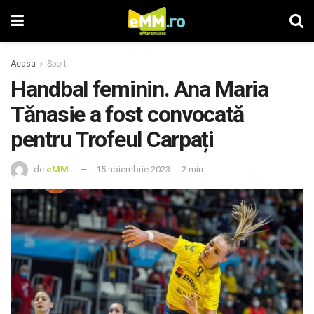
Acasa
Sport
Handbal feminin. Ana Maria
Tănasie a fost convocată
pentru Trofeul Carpați
de
eMM
15 noiembrie 2023
2 min