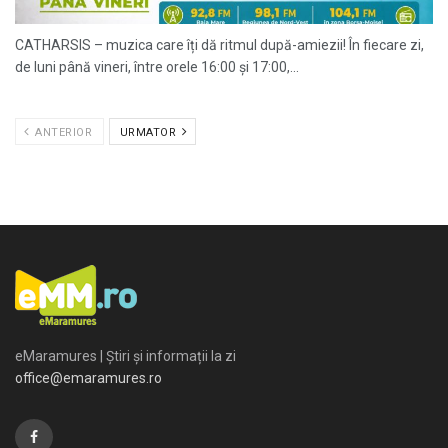
CATHARSIS – muzica care îți dă ritmul după-amiezii! În fiecare zi,
de luni până vineri, între orele 16:00 și 17:00,...
ANTERIOR
URMATOR
eMaramures | Știri și informații la zi
office@emaramures.ro