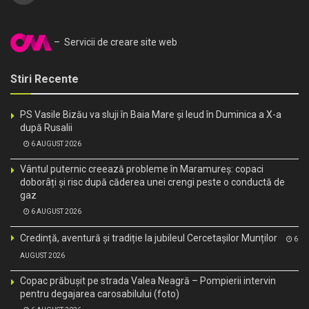
– Servicii de creare site web
Stiri Recente
PS Vasile Bizău va sluji în Baia Mare și Ieud în Duminica a X-a
după Rusalii
6 AUGUST 2026
Vântul puternic creează probleme în Maramureș: copaci
doborâți și risc după căderea unei crengi peste o conductă de
gaz
6 AUGUST 2026
Credință, aventură și tradiție la jubileul Cercetașilor Munților
6
AUGUST 2026
Copac prăbușit pe strada Valea Neagră – Pompierii intervin
pentru degajarea carosabilului (foto)