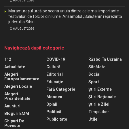
6 AUGUST 2026
Maramureșul urcă pe scena unuia dintre cele mai importante
festivaluri de folclor din lume. Ansamblul „Săliștenii” reprezintă
județul la Sibiu
6 AUGUST 2026
Navighează după categorie
112
COVID-19
Război În Ucraina
Actualitate
Cultură
Sănătate
Alegeri
Editorial
Social
Europarlamentare
Educaţie
Sport
Alegeri Locale
Fără Categorie
Știri Externe
Alegeri
Monden
Știri Naționale
Prezidentiale
Opinii
Știrile Zilei
Anunturi
Politică
Timp Liber
Bloguri EMM
Publicitate
Utile
Chipuri De
Poveste