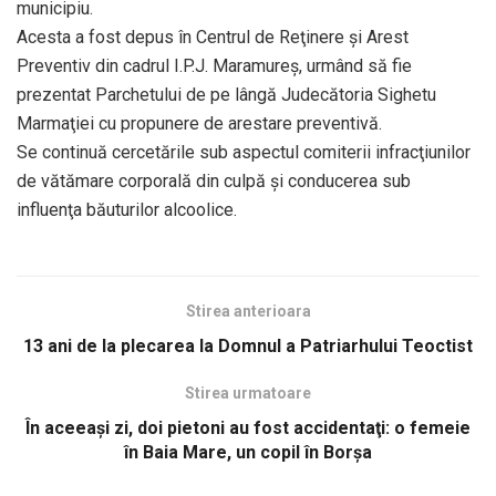
municipiu.
Acesta a fost depus în Centrul de Reţinere şi Arest
Preventiv din cadrul I.P.J. Maramureş, urmând să fie
prezentat Parchetului de pe lângă Judecătoria Sighetu
Marmaţiei cu propunere de arestare preventivă.
Se continuă cercetările sub aspectul comiterii infracţiunilor
de vătămare corporală din culpă şi conducerea sub
influenţa băuturilor alcoolice.
Stirea anterioara
13 ani de la plecarea la Domnul a Patriarhului Teoctist
Stirea urmatoare
În aceeaşi zi, doi pietoni au fost accidentaţi: o femeie
în Baia Mare, un copil în Borşa