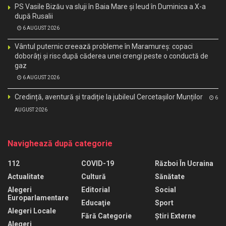
PS Vasile Bizău va sluji în Baia Mare și Ieud în Duminica a X-a
după Rusalii
6 AUGUST 2026
Vântul puternic creează probleme în Maramureș: copaci
doborâți și risc după căderea unei crengi peste o conductă de
gaz
6 AUGUST 2026
Credință, aventură și tradiție la jubileul Cercetașilor Munților
6
AUGUST 2026
Navighează după categorie
112
COVID-19
Război În Ucraina
Actualitate
Cultură
Sănătate
Alegeri
Editorial
Social
Europarlamentare
Educaţie
Sport
Alegeri Locale
Fără Categorie
Știri Externe
Alegeri