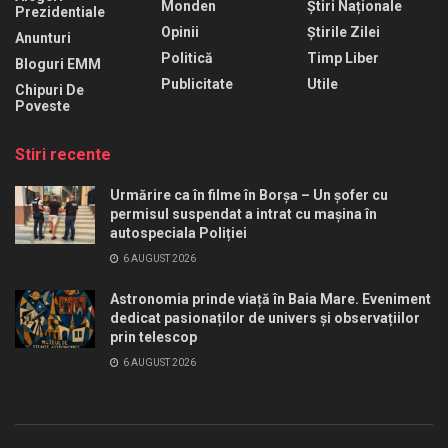
Monden
Știri Naționale
Prezidentiale
Opinii
Știrile Zilei
Anunturi
Politică
Timp Liber
Bloguri EMM
Publicitate
Utile
Chipuri De
Poveste
Stiri recente
Urmărire ca în filme în Borșa – Un șofer cu
permisul suspendat a intrat cu mașina în
autospeciala Poliției
6 AUGUST 2026
Astronomia prinde viață în Baia Mare. Eveniment
dedicat pasionaților de univers și observațiilor
prin telescop
6 AUGUST 2026