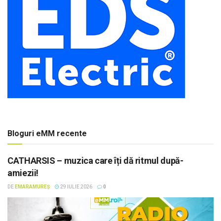
Bloguri eMM recente
CATHARSIS – muzica care îți dă ritmul după-
amiezii!
DE
EMARAMUREȘ
29 IULIE 2026
0