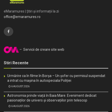
eMaramures | Știri și informații la zi
office@emaramures.ro
– Servicii de creare site web
Stiri Recente
Urmărire ca în filme în Borșa – Un șofer cu permisul suspendat
a intrat cu mașina în autospeciala Poliției
6 AUGUST 2026
Astronomia prinde viață în Baia Mare. Eveniment dedicat
pasionaților de univers și observațiilor prin telescop
6 AUGUST 2026