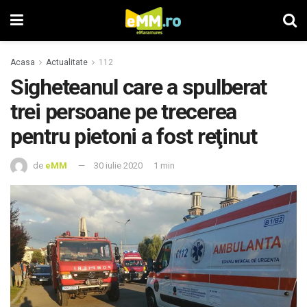
Acasa
Actualitate
112
Sigheteanul care a spulberat
trei persoane pe trecerea
pentru pietoni a fost reţinut
de
eMM
30 iulie 2020
1 min