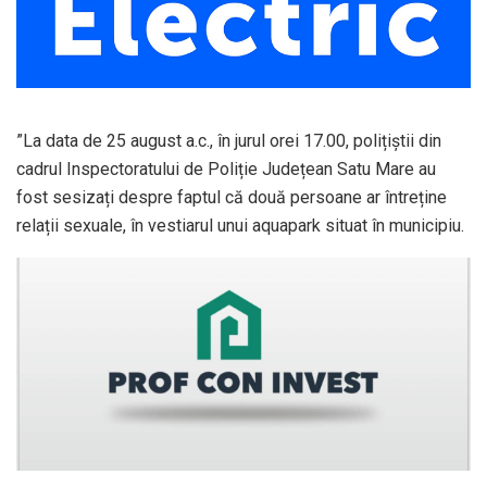
”La data de 25 august a.c., în jurul orei 17.00, polițiștii din
cadrul Inspectoratului de Poliție Județean Satu Mare au
fost sesizați despre faptul că două persoane ar întreține
relații sexuale, în vestiarul unui aquapark situat în municipiu.