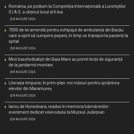
România, pe podium la Competiția Internațională a Lunetiștilor.
S.I.A.S. a obținut locul al II-lea
8 AUGUST 2026
7000 de lei amendă pentru echipajul de ambulanță din Bacău
care a oprit să cumpere pepeni, în timp ce transporta pacienți la
spital
8 AUGUST 2026
Micii baschetbaliști din Baia Mare au primit lecții de siguranță
de la jandarmii montani
8 AUGUST 2026
Literația timpurie, în prim-plan: noi măsuri pentru sprijinirea
elevilor din Maramureș
8 AUGUST 2026
Iancu de Hunedoara, readus în memoria băimărenilor:
eveniment dedicat voievodului la Muzeul Județean
8 AUGUST 2026