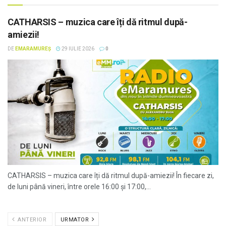
CATHARSIS – muzica care îți dă ritmul după-
amiezii!
DE
EMARAMUREȘ
29 IULIE 2026
0
CATHARSIS – muzica care îți dă ritmul după-amiezii! În fiecare zi,
de luni până vineri, între orele 16:00 și 17:00,...
ANTERIOR
URMATOR