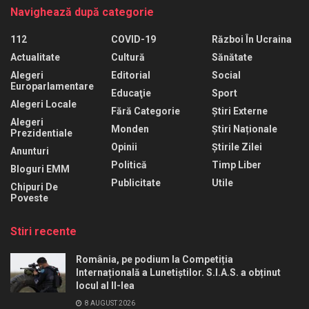
Navighează după categorie
112
COVID-19
Război În Ucraina
Actualitate
Cultură
Sănătate
Alegeri
Editorial
Social
Europarlamentare
Educaţie
Sport
Alegeri Locale
Fără Categorie
Știri Externe
Alegeri
Monden
Știri Naționale
Prezidentiale
Opinii
Știrile Zilei
Anunturi
Politică
Timp Liber
Bloguri EMM
Publicitate
Utile
Chipuri De
Poveste
Stiri recente
România, pe podium la Competiția
Internațională a Lunetiștilor. S.I.A.S. a obținut
locul al II-lea
8 AUGUST 2026