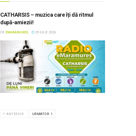
CATHARSIS – muzica care îți dă ritmul
după-amiezii!
DE
EMARAMUREȘ
29 IULIE 2026
ANTERIOR
URMATOR