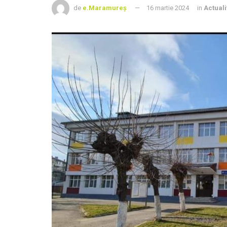
de
e.Maramureș
16 martie 2024
in
Actuali