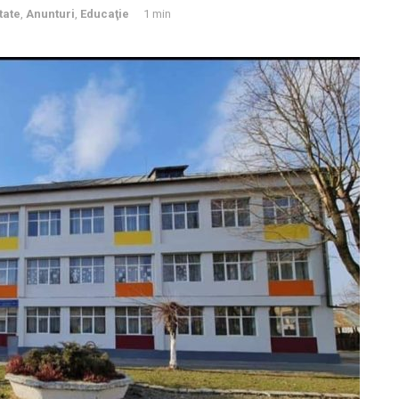
tate
,
Anunturi
,
Educaţie
1 min