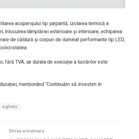
litarea acoperișului tip șarpantă, izolarea termică a
el, înlocuirea tâmplăriei exterioare și interioare, echiparea
rare de căldură și corpuri de iluminat performante tip LED,
olicristaline.
o, fără TVA, iar durata de execuție a lucrărilor este
educației, menționând “Continuăm să investim în
sighetu
Stirea urmatoare