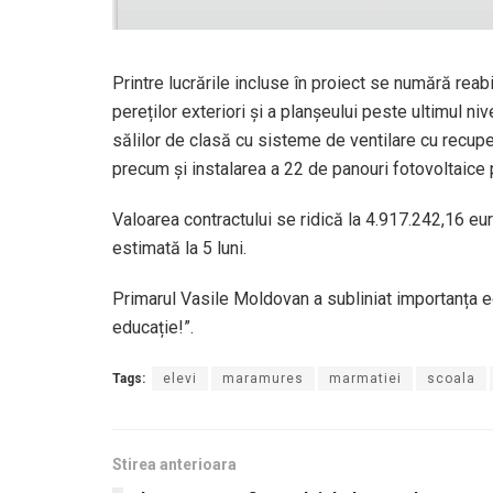
Printre lucrările incluse în proiect se numără reabi
pereților exteriori și a planșeului peste ultimul niv
sălilor de clasă cu sisteme de ventilare cu recupe
precum și instalarea a 22 de panouri fotovoltaice p
Valoarea contractului se ridică la 4.917.242,16 eur
estimată la 5 luni.
Primarul Vasile Moldovan a subliniat importanța 
educație!”.
Tags:
elevi
maramures
marmatiei
scoala
Stirea anterioara