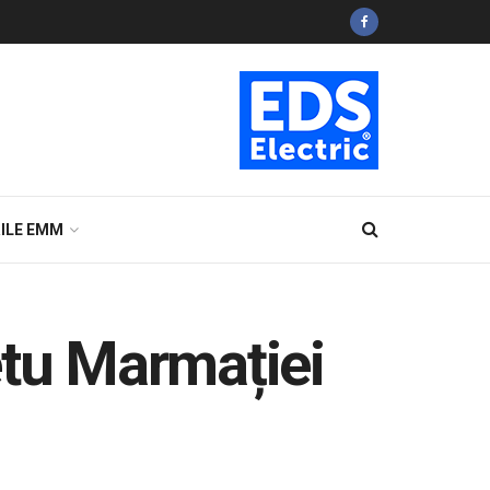
ILE EMM
etu Marmației