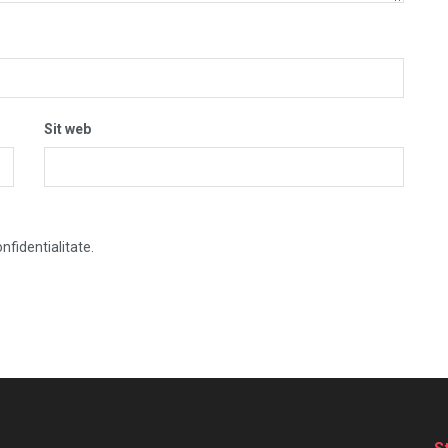
Sit web
nfidentialitate.