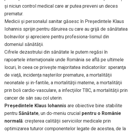
şi niciun control medical care ar putea preveni un deces
prematur.
Medicii şi personalul sanitar găsesc în Preşedintele Klaus
Iohannis sprijin pentru dăruirea cu care au grijă de sănătatea
bolnavilor şi apreciere pentru profesiona-lismul din
domeniul sănătăţii.
Cifrele dezastrului din sănătate le putem regăsi în
rapoartele internaţionale unde România se află pe ultimele
locuri, în ceea ce priveşte majoritatea indicatorilor: speranţa
de viaţă, incidenţa naşterilor premature, a mortalităţii
neonatale şi in-fantile, a mortalităţii materne, a mortalităţii
prin boli cardio-vasculare, a infecţiilor TBC, a mortalităţii prin
cancer de sân sau col uterin.
Preşedintele Klaus Iohannis
are obiective bine stabilite
pentru
Sănătate
, un do-meniu crucial
pentru o Românie
normală
: creşterea calităţii serviciilor medicale prin
optimizarea tuturor componentelor legate de acestea, de la