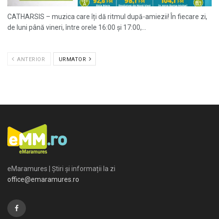
CATHARSIS – muzica care îți dă ritmul după-amiezii! În fiecare zi,
de luni până vineri, între orele 16:00 și 17:00,...
ANTERIOR
URMATOR
eMaramures | Știri și informații la zi
office@emaramures.ro