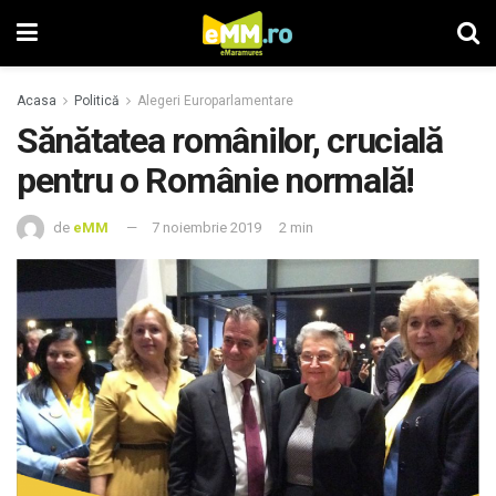
Acasa
Politică
Alegeri Europarlamentare
Sănătatea românilor, crucială
pentru o Românie normală!
de
eMM
7 noiembrie 2019
2 min