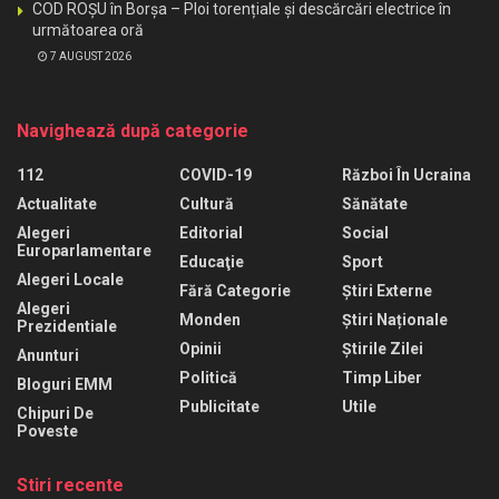
COD ROȘU în Borșa – Ploi torențiale și descărcări electrice în
următoarea oră
7 AUGUST 2026
Navighează după categorie
112
COVID-19
Război În Ucraina
Actualitate
Cultură
Sănătate
Alegeri
Editorial
Social
Europarlamentare
Educaţie
Sport
Alegeri Locale
Fără Categorie
Știri Externe
Alegeri
Monden
Știri Naționale
Prezidentiale
Opinii
Știrile Zilei
Anunturi
Politică
Timp Liber
Bloguri EMM
Publicitate
Utile
Chipuri De
Poveste
Stiri recente