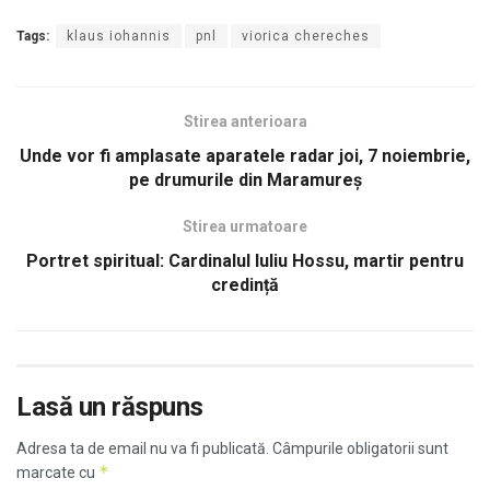
Tags:
klaus iohannis
pnl
viorica chereches
Stirea anterioara
Unde vor fi amplasate aparatele radar joi, 7 noiembrie,
pe drumurile din Maramureş
Stirea urmatoare
Portret spiritual: Cardinalul Iuliu Hossu, martir pentru
credință
Lasă un răspuns
Adresa ta de email nu va fi publicată.
Câmpurile obligatorii sunt
*
marcate cu