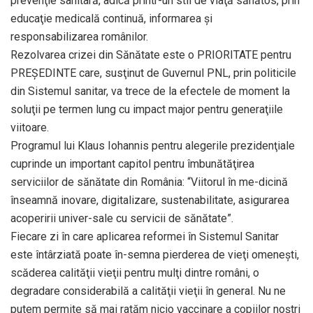
prevenţie sanitară, adică printr-un stil de viaţă sănătos, prin
educaţie medicală continuă, informarea şi
responsabilizarea românilor.
Rezolvarea crizei din Sănătate este o PRIORITATE pentru
PREŞEDINTE care, susţinut de Guvernul PNL, prin politicile
din Sistemul sanitar, va trece de la efectele de moment la
soluţii pe termen lung cu impact major pentru generaţiile
viitoare.
Programul lui Klaus Iohannis pentru alegerile prezidenţiale
cuprinde un important capitol pentru îmbunătăţirea
serviciilor de sănătate din România: “Viitorul în me-dicină
înseamnă inovare, digitalizare, sustenabilitate, asigurarea
acoperirii univer-sale cu servicii de sănătate”.
Fiecare zi în care aplicarea reformei în Sistemul Sanitar
este întârziată poate în-semna pierderea de vieţi omeneşti,
scăderea calităţii vieţii pentru mulţi dintre români, o
degradare considerabilă a calităţii vieţii în general. Nu ne
putem permite să mai ratăm nicio vaccinare a copiilor noştri