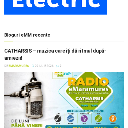
Bloguri eMM recente
CATHARSIS – muzica care îți dă ritmul după-
amiezii!
DE
EMARAMUREȘ
29 IULIE 2026
0