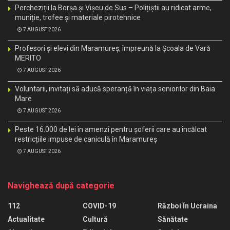
Percheziții la Borșa și Vișeu de Sus – Polițiștii au ridicat arme,
muniție, trofee și materiale pirotehnice
7 AUGUST 2026
Profesori și elevi din Maramureș, împreună la Școala de Vară
MERITO
7 AUGUST 2026
Voluntarii, invitați să aducă speranță în viața seniorilor din Baia
Mare
7 AUGUST 2026
Peste 16.000 de lei în amenzi pentru șoferii care au încălcat
restricțiile impuse de caniculă în Maramureș
7 AUGUST 2026
Navighează după categorie
112
COVID-19
Război În Ucraina
Actualitate
Cultură
Sănătate