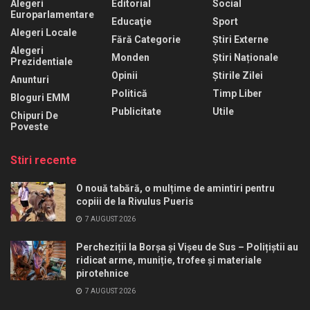
Alegeri
Editorial
Social
Europarlamentare
Educaţie
Sport
Alegeri Locale
Fără Categorie
Știri Externe
Alegeri
Monden
Știri Naționale
Prezidentiale
Opinii
Știrile Zilei
Anunturi
Politică
Timp Liber
Bloguri EMM
Publicitate
Utile
Chipuri De
Poveste
Stiri recente
O nouă tabără, o mulțime de amintiri pentru
copiii de la Rivulus Pueris
7 AUGUST 2026
Percheziții la Borșa și Vișeu de Sus – Polițiștii au
ridicat arme, muniție, trofee și materiale
pirotehnice
7 AUGUST 2026