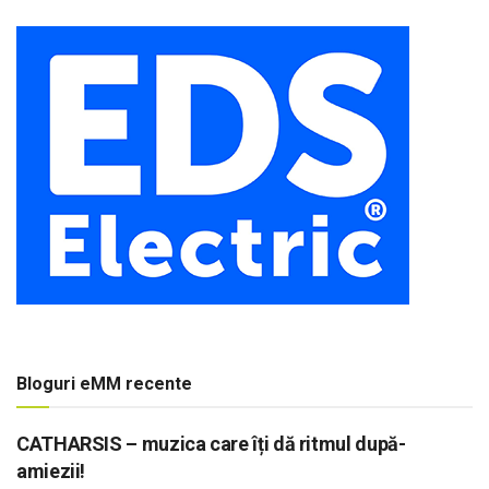
Bloguri eMM recente
CATHARSIS – muzica care îți dă ritmul după-
amiezii!