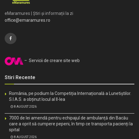
eMaramures | Știri și informații la zi
office@emaramures.ro
– Servicii de creare site web
Stiri Recente
România, pe podium la Competiția Internațională a Lunetiștilor.
S.I.A.S. a obținut locul al II-lea
8 AUGUST 2026
7000 de lei amendă pentru echipajul de ambulanță din Bacău
care a oprit să cumpere pepeni, în timp ce transporta pacienți la
spital
8 AUGUST 2026