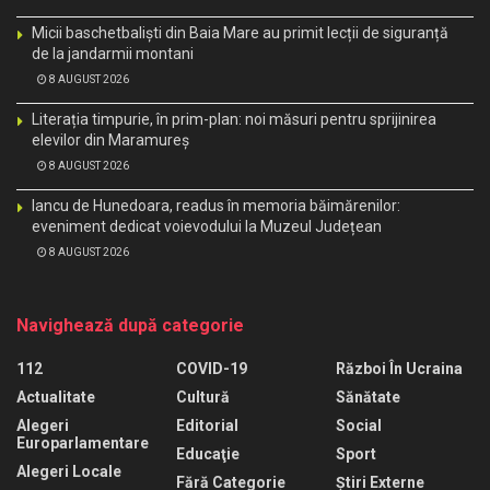
Micii baschetbaliști din Baia Mare au primit lecții de siguranță
de la jandarmii montani
8 AUGUST 2026
Literația timpurie, în prim-plan: noi măsuri pentru sprijinirea
elevilor din Maramureș
8 AUGUST 2026
Iancu de Hunedoara, readus în memoria băimărenilor:
eveniment dedicat voievodului la Muzeul Județean
8 AUGUST 2026
Navighează după categorie
112
COVID-19
Război În Ucraina
Actualitate
Cultură
Sănătate
Alegeri
Editorial
Social
Europarlamentare
Educaţie
Sport
Alegeri Locale
Fără Categorie
Știri Externe