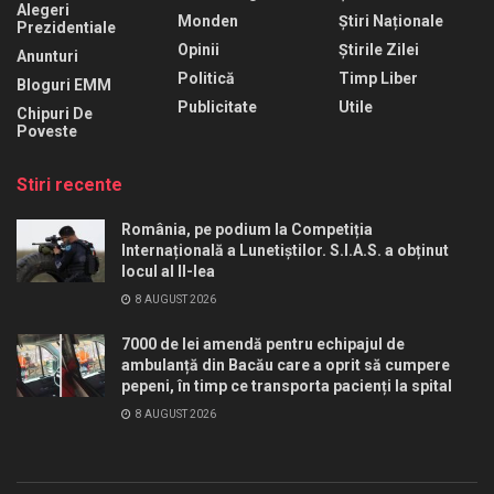
Alegeri
Monden
Știri Naționale
Prezidentiale
Opinii
Știrile Zilei
Anunturi
Politică
Timp Liber
Bloguri EMM
Publicitate
Utile
Chipuri De
Poveste
Stiri recente
România, pe podium la Competiția
Internațională a Lunetiștilor. S.I.A.S. a obținut
locul al II-lea
8 AUGUST 2026
7000 de lei amendă pentru echipajul de
ambulanță din Bacău care a oprit să cumpere
pepeni, în timp ce transporta pacienți la spital
8 AUGUST 2026