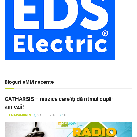
Bloguri eMM recente
CATHARSIS – muzica care îți dă ritmul după-
amiezii!
DE
EMARAMUREȘ
29 IULIE 2026
0