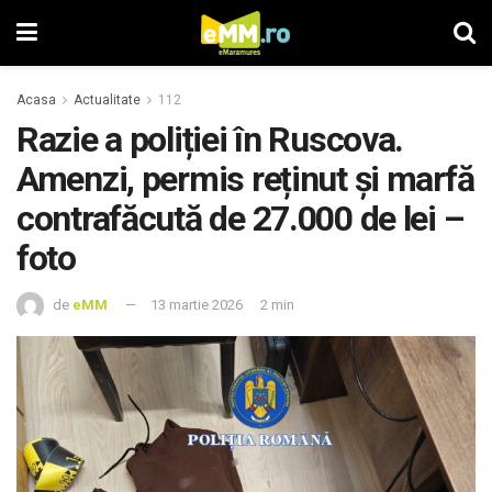
Acasa
Actualitate
112
Razie a poliției în Ruscova.
Amenzi, permis reținut și marfă
contrafăcută de 27.000 de lei –
foto
de
eMM
13 martie 2026
2 min