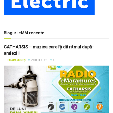
Bloguri eMM recente
CATHARSIS – muzica care îți dă ritmul după-
amiezii!
DE
EMARAMUREȘ
29 IULIE 2026
0