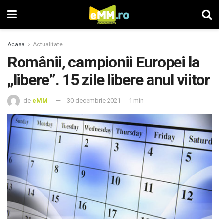
Acasa
Actualitate
Românii, campionii Europei la
„libere”. 15 zile libere anul viitor
de
eMM
30 decembrie 2021
1 min