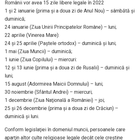
Românii vor avea 15 zile libere legale în 2022
1 şi 2 ianuarie (prima şi a doua zi de Anul Nou) – sâmbătă şi
duminică;
24 ianuarie (Ziua Unirii Principatelor Române) – luni;
22 aprilie (Vinerea Mare):
24 şi 25 aprilie (Paştele ortodox) – duminică şi luni;
1 mai (Ziua Muncii) – duminică;
1 iunie (Ziua Copilului) – miercuri:
12 şi 13 iunie (prima şi a doua zi de Rusalii) – duminică şi
luni;
15 august (Adormirea Maicii Domnului) – luni;
30 noiembrie (Sfântul Andrei) – miercuri;
1 decembrie (Ziua Naţională a României) – joi;
25 şi 26 decembrie (prima şi a doua zi de Crăciun) –
duminică şi luni.
Conform legislaţiei în domeniul muncii, persoanele care
aparţin altor culte religioase legale decât cele creştine