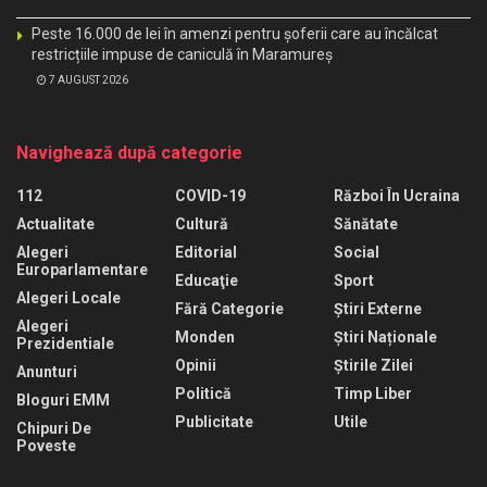
Peste 16.000 de lei în amenzi pentru șoferii care au încălcat
restricțiile impuse de caniculă în Maramureș
7 AUGUST 2026
Navighează după categorie
112
COVID-19
Război În Ucraina
Actualitate
Cultură
Sănătate
Alegeri
Editorial
Social
Europarlamentare
Educaţie
Sport
Alegeri Locale
Fără Categorie
Știri Externe
Alegeri
Monden
Știri Naționale
Prezidentiale
Opinii
Știrile Zilei
Anunturi
Politică
Timp Liber
Bloguri EMM
Publicitate
Utile
Chipuri De
Poveste