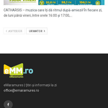
CATHARSIS – muzica care îți dă ritmul după-amiezii! În fiecare zi,
de luni până vineri, între orele 16:00 și 17:00,...
ANTERIOR
URMATOR
eMaramures | Știri și informații la zi
office@emaramures.ro