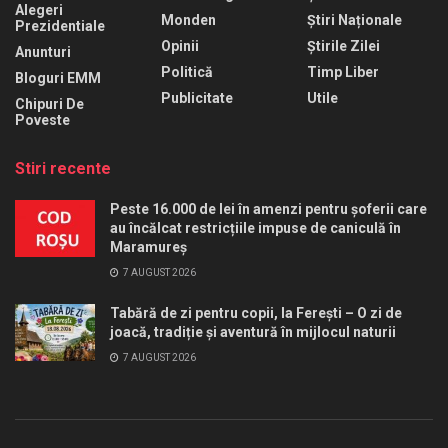
Alegeri
Monden
Știri Naționale
Prezidentiale
Opinii
Știrile Zilei
Anunturi
Politică
Timp Liber
Bloguri EMM
Publicitate
Utile
Chipuri De
Poveste
Stiri recente
Peste 16.000 de lei în amenzi pentru șoferii care
au încălcat restricțiile impuse de caniculă în
Maramureș
7 AUGUST 2026
Tabără de zi pentru copii, la Ferești – O zi de
joacă, tradiție și aventură în mijlocul naturii
7 AUGUST 2026