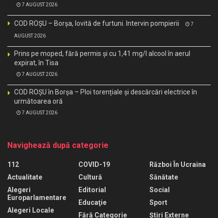
7 AUGUST 2026
COD ROȘU – Borșa, lovită de furtuni. Intervin pompierii
7
AUGUST 2026
Prins pe moped, fără permis și cu 1,41 mg/l alcool în aerul
expirat, în Tisa
7 AUGUST 2026
COD ROȘU în Borșa – Ploi torențiale și descărcări electrice în
următoarea oră
7 AUGUST 2026
Navighează după categorie
112
COVID-19
Război În Ucraina
Actualitate
Cultură
Sănătate
Alegeri
Editorial
Social
Europarlamentare
Educaţie
Sport
Alegeri Locale
Fără Categorie
Știri Externe