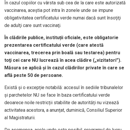
În cazul copiilor cu vârsta sub cea de la care este autorizată
vaccinarea, aceştia pot intra în zonele unde se impune
obligativitatea certificatului verde numai dacă sunt însoţiţi
de adulţi care sunt vaccinaţi.
În clădirile publice, instituții oficiale, este obligatorie
prezentarea certificatului verde (care atestă
vaccinarea, trecerea prin boală sau testarea) pentru
toţi cei care NU lucrează în acea clădire („vizitatori”).
Măsura se aplică și în cazul clădirilor private în care se
află peste 50 de persoane.
Există și o excepție notabilă: accesul în sediile tribunalelor
și parchetelor NU se face în baza certificatului verde
deoarece noile restricții stabilite de autorități nu vizează
activitatea acestora, a anunțat, duminică, Consiliul Superior
al Magistraturii.
De asemenea, acolo unde este posibil, programul de lucru