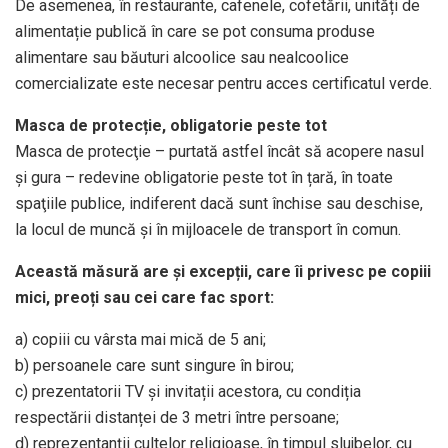
De asemenea, în restaurante, cafenele, cofetării, unități de
alimentație publică în care se pot consuma produse
alimentare sau băuturi alcoolice sau nealcoolice
comercializate este necesar pentru acces certificatul verde.
Masca de protecție, obligatorie peste tot
Masca de protecţie – purtată astfel încât să acopere nasul
și gura – redevine obligatorie peste tot în țară, în toate
spaţiile publice, indiferent dacă sunt închise sau deschise,
la locul de muncă şi în mijloacele de transport în comun.
Această măsură are și excepții, care îi privesc pe copiii
mici, preoți sau cei care fac sport:
a) copiii cu vârsta mai mică de 5 ani;
b) persoanele care sunt singure în birou;
c) prezentatorii TV și invitații acestora, cu condiția
respectării distanței de 3 metri între persoane;
d) reprezentanții cultelor religioase, în timpul slujbelor, cu