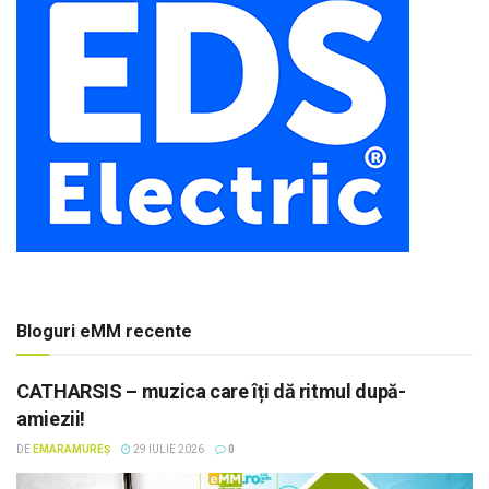
Bloguri eMM recente
CATHARSIS – muzica care îți dă ritmul după-
amiezii!
DE
EMARAMUREȘ
29 IULIE 2026
0