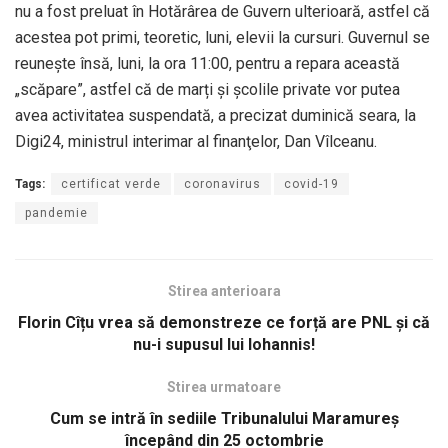
nu a fost preluat în Hotărârea de Guvern ulterioară, astfel că
acestea pot primi, teoretic, luni, elevii la cursuri. Guvernul se
reuneşte însă, luni, la ora 11:00, pentru a repara această
„scăpare”, astfel că de marți și școlile private vor putea
avea activitatea suspendată, a precizat duminică seara, la
Digi24, ministrul interimar al finanţelor, Dan Vîlceanu.
Tags:
certificat verde
coronavirus
covid-19
pandemie
Stirea anterioara
Florin Cîțu vrea să demonstreze ce forță are PNL și că
nu-i supusul lui Iohannis!
Stirea urmatoare
Cum se intră în sediile Tribunalului Maramureș
începând din 25 octombrie