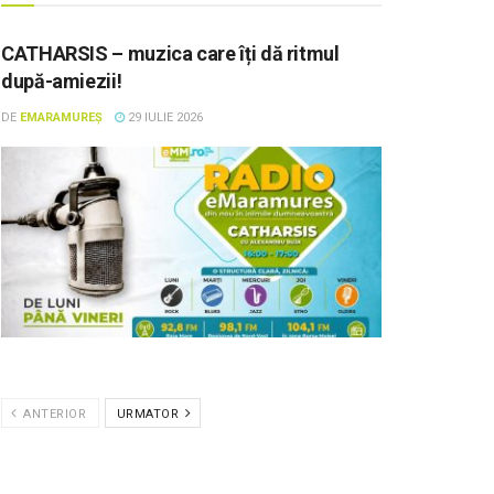
CATHARSIS – muzica care îți dă ritmul
după-amiezii!
DE
EMARAMUREȘ
29 IULIE 2026
ANTERIOR
URMATOR