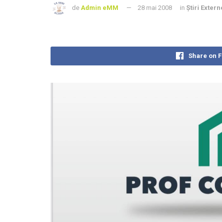
de
Admin eMM
28 mai 2008
in
Știri Extern
Share on 