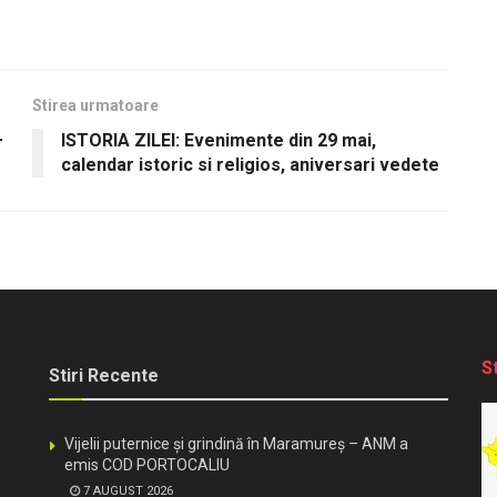
Stirea urmatoare
–
ISTORIA ZILEI: Evenimente din 29 mai,
calendar istoric si religios, aniversari vedete
S
Stiri Recente
Vijelii puternice și grindină în Maramureș – ANM a
emis COD PORTOCALIU
7 AUGUST 2026