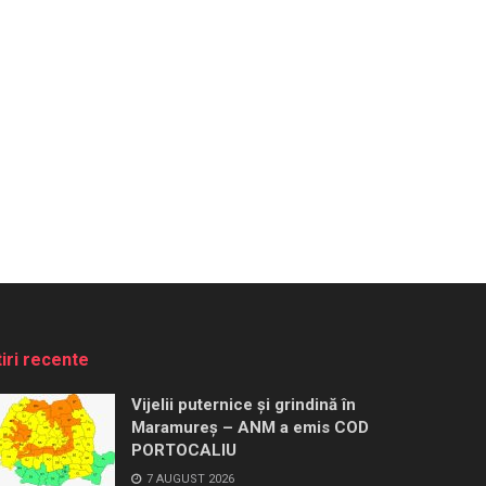
tiri recente
Vijelii puternice și grindină în
Maramureș – ANM a emis COD
PORTOCALIU
7 AUGUST 2026