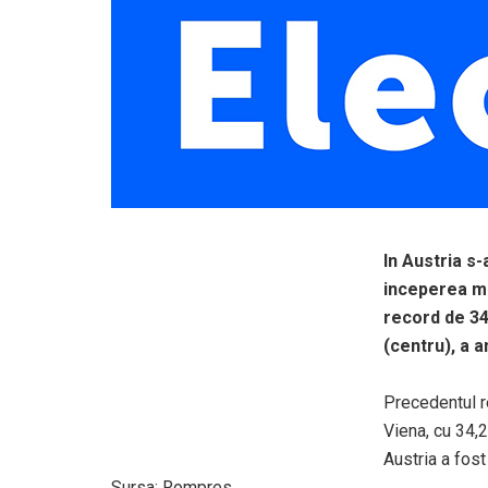
In Austria s-
inceperea ma
record de 34
(centru), a 
Precedentul re
Viena, cu 34,
Austria a fost 
Sursa: Rompres