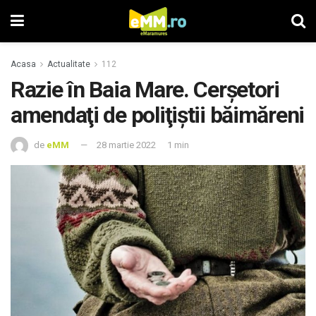
Acasa
Actualitate
112
Razie în Baia Mare. Cerşetori
amendaţi de poliţiştii băimăreni
de
eMM
28 martie 2022
1 min