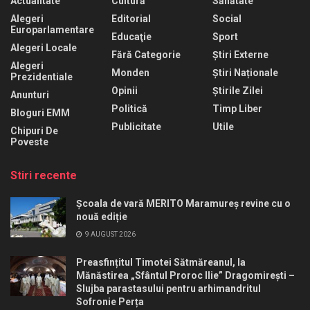
Actualitate
Cultură
Sănătate
Alegeri
Editorial
Social
Europarlamentare
Educaţie
Sport
Alegeri Locale
Fără Categorie
Știri Externe
Alegeri
Monden
Știri Naționale
Prezidentiale
Opinii
Știrile Zilei
Anunturi
Politică
Timp Liber
Bloguri EMM
Publicitate
Utile
Chipuri De
Poveste
Stiri recente
Școala de vară MERITO Maramureș revine cu o
nouă ediție
9 AUGUST 2026
Preasfințitul Timotei Sătmăreanul, la
Mănăstirea „Sfântul Proroc Ilie” Dragomirești –
Slujba parastasului pentru arhimandritul
Sofronie Perța