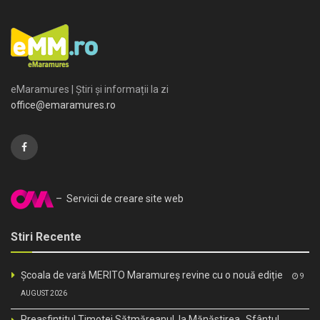
eMaramures | Știri și informații la zi
office@emaramures.ro
– Servicii de creare site web
Stiri Recente
Școala de vară MERITO Maramureș revine cu o nouă ediție
9
AUGUST 2026
Preasfințitul Timotei Sătmăreanul, la Mănăstirea „Sfântul