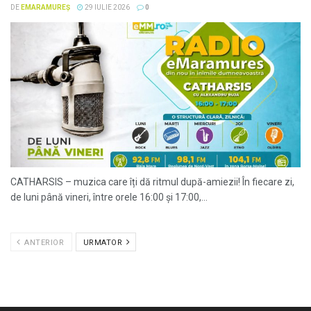
DE
EMARAMUREȘ
29 IULIE 2026
0
CATHARSIS – muzica care îți dă ritmul după-amiezii! În fiecare zi,
de luni până vineri, între orele 16:00 și 17:00,...
ANTERIOR
URMATOR