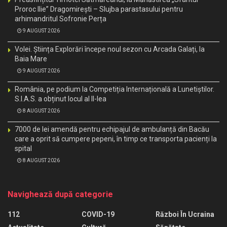
Proroc Ilie” Dragomirești – Slujba parastasului pentru
arhimandritul Sofronie Perța
9 AUGUST 2026
Volei. Știința Explorări începe noul sezon cu Arcada Galați, la
Baia Mare
9 AUGUST 2026
România, pe podium la Competiția Internațională a Lunetiștilor.
S.I.A.S. a obținut locul al II-lea
8 AUGUST 2026
7000 de lei amendă pentru echipajul de ambulanță din Bacău
care a oprit să cumpere pepeni, în timp ce transporta pacienți la
spital
8 AUGUST 2026
Navighează după categorie
112
COVID-19
Război În Ucraina