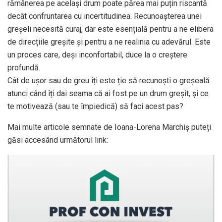
rămânerea pe același drum poate părea mai puțin riscantă
decât confruntarea cu incertitudinea. Recunoașterea unei
greșeli necesită curaj, dar este esențială pentru a ne elibera
de direcțiile greșite și pentru a ne realinia cu adevărul. Este
un proces care, deși inconfortabil, duce la o creștere
profundă.
Cât de ușor sau de greu îți este ție să recunoști o greșeală
atunci când îți dai seama că ai fost pe un drum greșit, și ce
te motivează (sau te împiedică) să faci acest pas?
Mai multe articole semnate de Ioana-Lorena Marchiș puteți
găsi accesând următorul link: