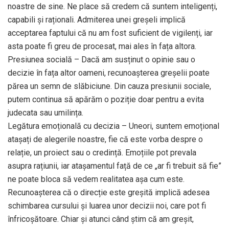
noastre de sine. Ne place să credem că suntem inteligenți,
capabili și raționali. Admiterea unei greșeli implică
acceptarea faptului că nu am fost suficient de vigilenți, iar
asta poate fi greu de procesat, mai ales în fața altora.
Presiunea socială – Dacă am susținut o opinie sau o
decizie în fața altor oameni, recunoașterea greșelii poate
părea un semn de slăbiciune. Din cauza presiunii sociale,
putem continua să apărăm o poziție doar pentru a evita
judecata sau umilința.
Legătura emoțională cu decizia – Uneori, suntem emoțional
atașați de alegerile noastre, fie că este vorba despre o
relație, un proiect sau o credință. Emoțiile pot prevala
asupra rațiunii, iar atașamentul față de ce „ar fi trebuit să fie”
ne poate bloca să vedem realitatea așa cum este.
Recunoașterea că o direcție este greșită implică adesea
schimbarea cursului și luarea unor decizii noi, care pot fi
înfricoșătoare. Chiar și atunci când știm că am greșit,