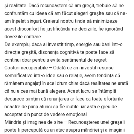
și realitate. Dacă recunoaștem că am greșit, trebuie să ne
confruntăm cu ideea că am făcut alegeri greșite sau că ne-
am înșelat singuri. Creierul nostru tinde să minimizeze
acest disconfort fie justificându-ne deciziile, fie ignorând
dovezile contrare.
De exemplu, dacă ai investit timp, energie sau bani într-o
direcție greșită, disonanța cognitivă te poate face să
continui doar pentru a evita sentimentul de regret.
Costuri irecuperabile – Odată ce am investit resurse
semnificative într-o idee sau o relație, avem tendința să
rămânem angajați în acel drum chiar dacă realitatea ne arată
că nu e cea mai bună alegere. Acest lucru se întâmplă
deoarece simțim că renunțarea ar face ca toate eforturile
noastre de până atunci să fie inutile, iar asta e greu de
acceptat din punct de vedere emoțional.
Mândria și imaginea de sine – Recunoașterea unei greșeli
poate fi percepută ca un atac asupra mândriei și a imaginii