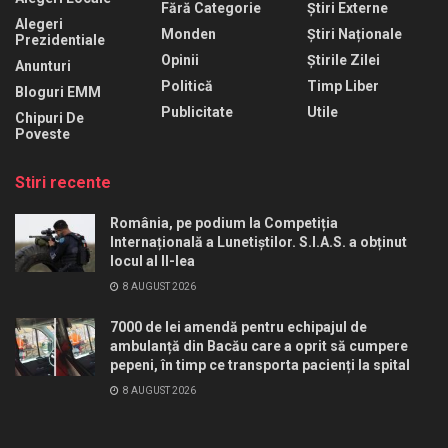
Fără Categorie
Știri Externe
Alegeri
Monden
Știri Naționale
Prezidentiale
Opinii
Știrile Zilei
Anunturi
Politică
Timp Liber
Bloguri EMM
Publicitate
Utile
Chipuri De
Poveste
Stiri recente
România, pe podium la Competiția
Internațională a Lunetiștilor. S.I.A.S. a obținut
locul al II-lea
8 AUGUST 2026
7000 de lei amendă pentru echipajul de
ambulanță din Bacău care a oprit să cumpere
pepeni, în timp ce transporta pacienți la spital
8 AUGUST 2026