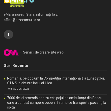
eMaramures | Știri și informații la zi
office@emaramures.ro
– Servicii de creare site web
Stiri Recente
România, pe podium la Competiția Internațională a Lunetiștilor.
S.I.A.S. a obținut locul al II-lea
8 AUGUST 2026
7000 de lei amendă pentru echipajul de ambulanță din Bacău
care a oprit să cumpere pepeni, în timp ce transporta pacienți la
spital