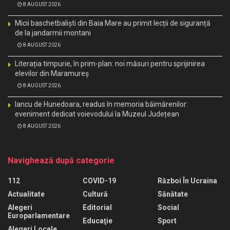
8 AUGUST 2026
Micii baschetbaliști din Baia Mare au primit lecții de siguranță
de la jandarmii montani
8 AUGUST 2026
Literația timpurie, în prim-plan: noi măsuri pentru sprijinirea
elevilor din Maramureș
8 AUGUST 2026
Iancu de Hunedoara, readus în memoria băimărenilor:
eveniment dedicat voievodului la Muzeul Județean
8 AUGUST 2026
Navighează după categorie
112
COVID-19
Război În Ucraina
Actualitate
Cultură
Sănătate
Alegeri
Editorial
Social
Europarlamentare
Educaţie
Sport
Alegeri Locale