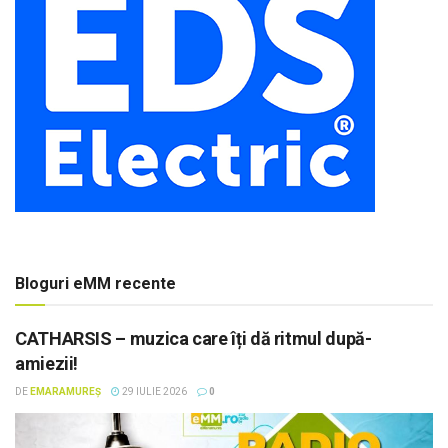
Bloguri eMM recente
CATHARSIS – muzica care îți dă ritmul după-
amiezii!
DE
EMARAMUREȘ
29 IULIE 2026
0