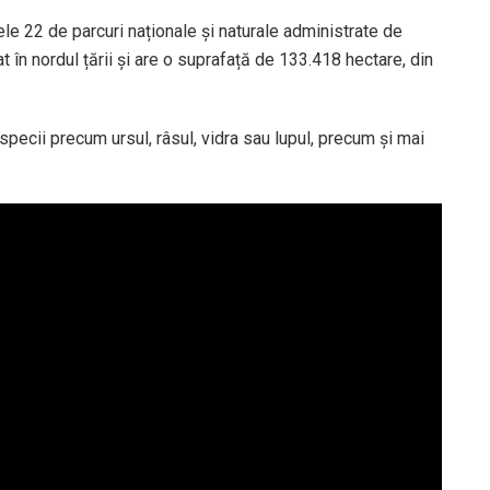
ele 22 de parcuri naționale și naturale administrate de
 în nordul țării și are o suprafață de 133.418 hectare, din
 specii precum ursul, râsul, vidra sau lupul, precum și mai