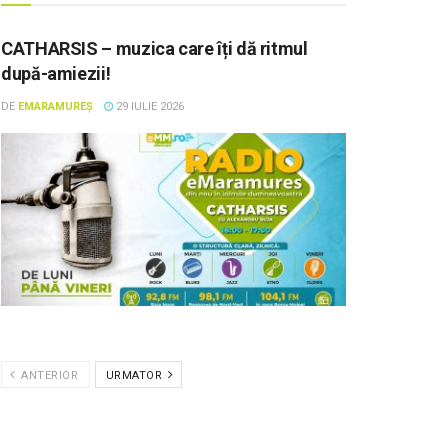
CATHARSIS – muzica care îți dă ritmul
după-amiezii!
DE
EMARAMUREȘ
29 IULIE 2026
ANTERIOR
URMATOR