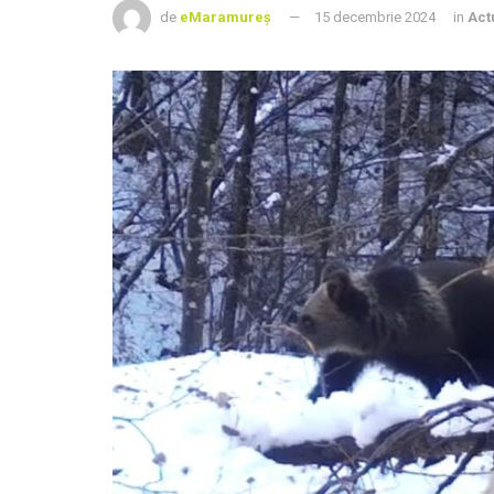
de
eMaramureș
15 decembrie 2024
in
Act