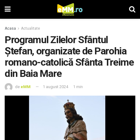
Acasa
Actualitate
Programul Zilelor Sfântul
Ștefan, organizate de Parohia
romano-catolică Sfânta Treime
din Baia Mare
de
eMM
1 august 2024
1 min