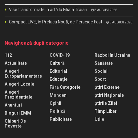
Vise transformate în artă la Filiala Traian
8 AUGUST 2026
Compact LIVE, în Preluca Nouă, de Perseide Fest
8 AUGUST 2026
Navighează după categorie
112
COVID-19
Război În Ucraina
Actualitate
Cultură
Sănătate
Alegeri
Editorial
Social
Europarlamentare
Educaţie
Sport
Alegeri Locale
Fără Categorie
Știri Externe
Alegeri
Monden
Știri Naționale
Prezidentiale
Opinii
Știrile Zilei
Anunturi
Politică
Timp Liber
Bloguri EMM
Publicitate
Utile
Chipuri De
Poveste