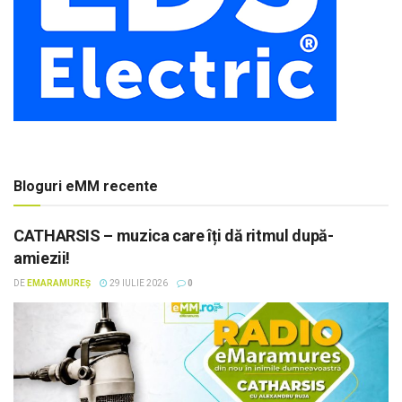
Bloguri eMM recente
CATHARSIS – muzica care îți dă ritmul după-
amiezii!
DE
EMARAMUREȘ
29 IULIE 2026
0