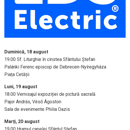
Duminică, 18 august
19.00 Sf. Liturghie în cinstea Sfântului Ștefan
Palánki Ferenc episcop de Debrecen-Nyíregyháza
Piața Cetății
Luni, 19 august
18.00 Vernisajul expoziției de pictură sacrală
Pajor András, Véső Ágoston
Sala de evenimente Philia Oazis
Marți, 20 august
19.00 Hramul capelei Sfântul Ștefan