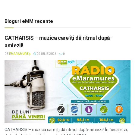
Bloguri eMM recente
CATHARSIS – muzica care îți dă ritmul după-
amiezii!
DE
EMARAMUREȘ
29 IULIE 2026
0
CATHARSIS – muzica care îți dă ritmul după-amiezii! În fiecare zi,