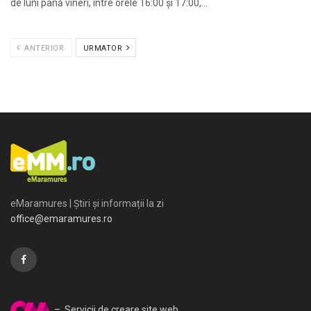
de luni până vineri, între orele 16:00 și 17:00,...
ANTERIOR
URMATOR
eMaramures | Știri și informații la zi
office@emaramures.ro
– Servicii de creare site web