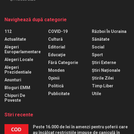
Navighează după categorie
112
COVID-19
Război În Ucraina
Actualitate
Cultură
Sănătate
Alegeri
Editorial
Social
Europarlamentare
Educaţie
Sport
Alegeri Locale
Fără Categorie
Știri Externe
Alegeri
Monden
Știri Naționale
Prezidentiale
Opinii
Știrile Zilei
Anunturi
Politică
Timp Liber
Bloguri EMM
Publicitate
Utile
Chipuri De
Poveste
Stiri recente
Peste 16.000 de lei în amenzi pentru șoferii care
au încălcat restricțiile impuse de caniculă în