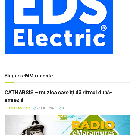
Bloguri eMM recente
CATHARSIS – muzica care îți dă ritmul după-
amiezii!
DE
EMARAMUREȘ
29 IULIE 2026
0