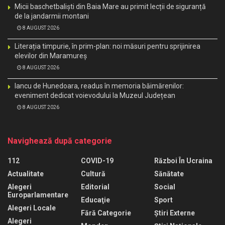
Micii baschetbaliști din Baia Mare au primit lecții de siguranță
de la jandarmii montani
8 AUGUST 2026
Literația timpurie, în prim-plan: noi măsuri pentru sprijinirea
elevilor din Maramureș
8 AUGUST 2026
Iancu de Hunedoara, readus în memoria băimărenilor:
eveniment dedicat voievodului la Muzeul Județean
8 AUGUST 2026
Navighează după categorie
112
COVID-19
Război În Ucraina
Actualitate
Cultură
Sănătate
Alegeri
Editorial
Social
Europarlamentare
Educaţie
Sport
Alegeri Locale
Fără Categorie
Știri Externe
Alegeri