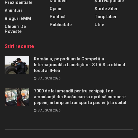
Monden
Știri Naționale
Prezidentiale
Opinii
Știrile Zilei
Anunturi
Politică
Timp Liber
Bloguri EMM
Publicitate
Utile
Chipuri De
Poveste
Stiri recente
România, pe podium la Competiția
Internațională a Lunetiștilor. S.I.A.S. a obținut
locul al II-lea
8 AUGUST 2026
7000 de lei amendă pentru echipajul de
ambulanță din Bacău care a oprit să cumpere
pepeni, în timp ce transporta pacienți la spital
8 AUGUST 2026