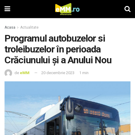
Acasa
Actualitate
Programul autobuzelor si
troleibuzelor în perioada
Crăciunului şi a Anului Nou
de
eMM
20 decembrie 2023
1 min