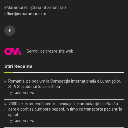
eMaramures | Știri și informații la zi
office@emaramures.ro
– Servicii de creare site web
Stiri Recente
România, pe podium la Competiția Internațională a Lunetiștilor.
S.I.A.S. a obținut locul al II-lea
8 AUGUST 2026
7000 de lei amendă pentru echipajul de ambulanță din Bacău
care a oprit să cumpere pepeni, în timp ce transporta pacienți la
spital
8 AUGUST 2026