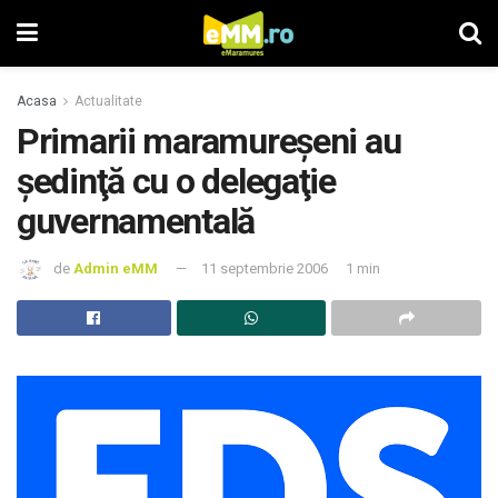
Acasa
Actualitate
Primarii maramureşeni au
şedinţă cu o delegaţie
guvernamentală
de
Admin eMM
11 septembrie 2006
1 min