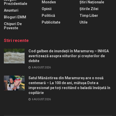
Monden
Știri Naționale
Prezidentiale
Opinii
Știrile Zilei
Anunturi
Politică
Timp Liber
Bloguri EMM
Publicitate
Utile
Chipuri De
Poveste
Stiri recente
Cod galben de inundații în Maramureș – INHGA
avertizează asupra viiturilor și creșterilor de
debite
6 AUGUST 2026
Satul Mănăstirea din Maramureș are o nouă
centenară – La 100 de ani, mătușa Dote a
impresionat pe toți recitând o baladă învățată în
copilărie
6 AUGUST 2026