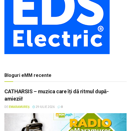
Bloguri eMM recente
CATHARSIS – muzica care îți dă ritmul după-
amiezii!
DE
EMARAMUREȘ
29 IULIE 2026
0