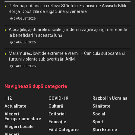
Pelerinaj național cu relicva Sfântului Francisc de Assisi la Băile
Borșa. Două zile de rugăciune și venerare
6 AUGUST 2026
Alocațiile, ajutoarele sociale și indemnizațiile ajung mai repede
la beneficiari în această lună
6 AUGUST 2026
Maramureș, lovit de extremele vremii – Caniculă sufocantă și
furtuni violente sub avertizări ANM
6 AUGUST 2026
Navighează după categorie
112
COVID-19
Război În Ucraina
Actualitate
Cultură
Sănătate
Alegeri
Editorial
Social
Europarlamentare
Educaţie
Sport
Alegeri Locale
Fără Categorie
Știri Externe
Alegeri