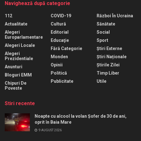
Navighează după categorie
112
COVID-19
Război În Ucraina
Actualitate
Cultură
Sănătate
Alegeri
Editorial
Social
Europarlamentare
Educaţie
Sport
Alegeri Locale
Fără Categorie
Știri Externe
Alegeri
Monden
Știri Naționale
Prezidentiale
Opinii
Știrile Zilei
Anunturi
Politică
Timp Liber
Bloguri EMM
Publicitate
Utile
Chipuri De
Poveste
Stiri recente
Noapte cu alcool la volan Șofer de 30 de ani,
oprit în Baia Mare
9 AUGUST 2026