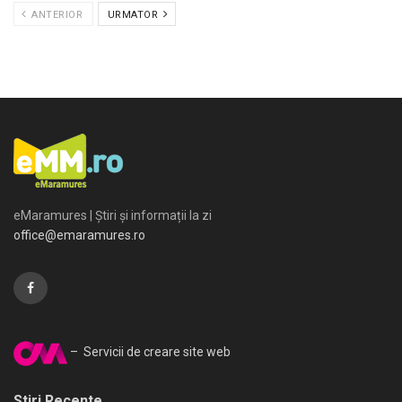
ANTERIOR
URMATOR
eMaramures | Știri și informații la zi
office@emaramures.ro
– Servicii de creare site web
Stiri Recente