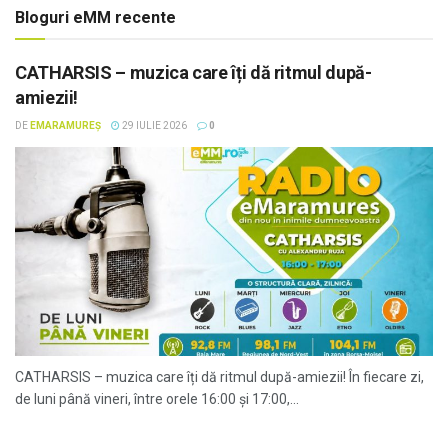
Bloguri eMM recente
CATHARSIS – muzica care îți dă ritmul după-
amiezii!
DE
EMARAMUREȘ
29 IULIE 2026
0
CATHARSIS – muzica care îți dă ritmul după-amiezii! În fiecare zi,
de luni până vineri, între orele 16:00 și 17:00,...