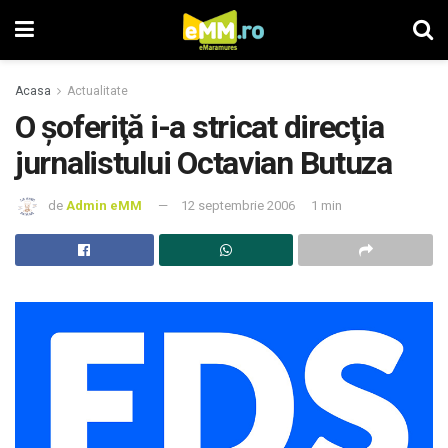
Acasa
Actualitate
O şoferiţă i-a stricat direcţia
jurnalistului Octavian Butuza
de
Admin eMM
12 septembrie 2006
1 min