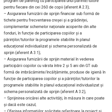
program de parentig cu participarea unui părinte/tutore
pentru fiecare din cei 260 de copii (aferent A 2.3);
– Asigurarea furnizării de sprijin financiar sub formă de
tichete pentru frecventarea creșei și a grădiniței,
complementar schemelor naționale acoperite din alte
fonduri, în funcție de participarea copiilor și a
părinților/tutorilor la programele stabilite în planul
educațional individualizat și schema personalizată de
sprijin (aferent A 3.1);
– Asigurarea furnizării de sprijin material în vederea
participării copiilor cu vârsta între 2 și 5 ani din GT sub
formă de imbrăcăminte/încălțăminte, produse de igienă în
funcție de participarea copiilor și a părinților/tutorilor la
programele stabilite în planul educațional individualizat și
schema personalizată de sprijin (aferent A 3.2);
– Sprijinirea oricărei alte activități, în măsura în care poate
și dacă este cazul;
– Oferirea informațiilor solicitate referitoare la proiect și