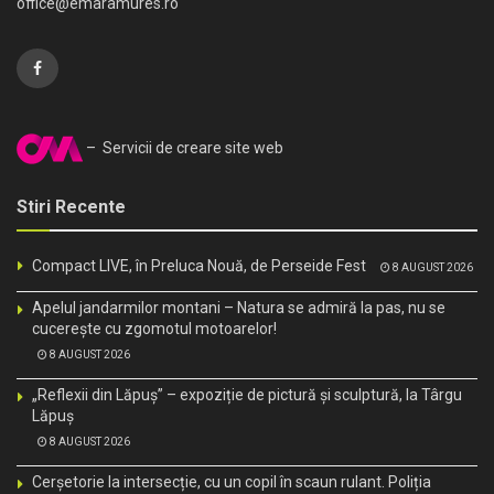
office@emaramures.ro
– Servicii de creare site web
Stiri Recente
Compact LIVE, în Preluca Nouă, de Perseide Fest
8 AUGUST 2026
Apelul jandarmilor montani – Natura se admiră la pas, nu se
cucerește cu zgomotul motoarelor!
8 AUGUST 2026
„Reflexii din Lăpuș” – expoziție de pictură și sculptură, la Târgu
Lăpuș
8 AUGUST 2026
Cerșetorie la intersecție, cu un copil în scaun rulant. Poliția