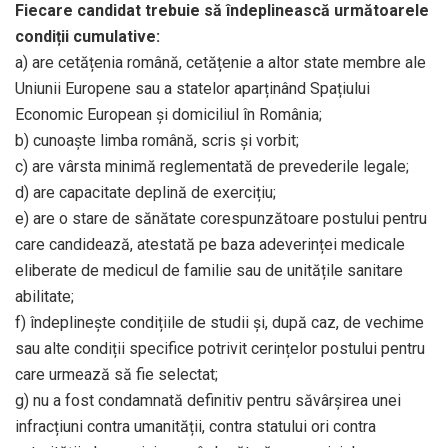
Fiecare candidat trebuie să îndeplinească următoarele
condiții cumulative:
a) are cetățenia română, cetățenie a altor state membre ale
Uniunii Europene sau a statelor aparținând Spațiului
Economic European și domiciliul în România;
b) cunoaște limba română, scris și vorbit;
c) are vârsta minimă reglementată de prevederile legale;
d) are capacitate deplină de exercițiu;
e) are o stare de sănătate corespunzătoare postului pentru
care candidează, atestată pe baza adeverinței medicale
eliberate de medicul de familie sau de unitățile sanitare
abilitate;
f) îndeplinește condițiile de studii și, după caz, de vechime
sau alte condiții specifice potrivit cerințelor postului pentru
care urmează să fie selectat;
g) nu a fost condamnată definitiv pentru săvârșirea unei
infracțiuni contra umanității, contra statului ori contra