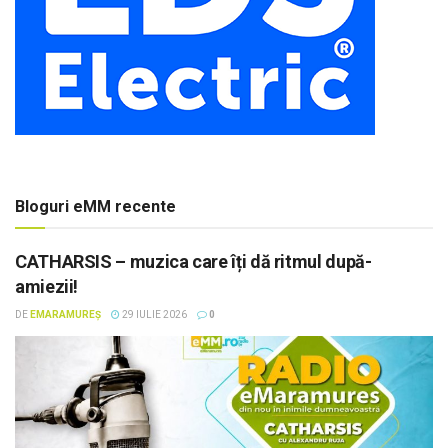
Bloguri eMM recente
CATHARSIS – muzica care îți dă ritmul după-
amiezii!
DE
EMARAMUREȘ
29 IULIE 2026
0