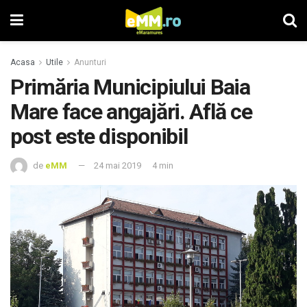
Acasa
Utile
Anunturi
Primăria Municipiului Baia
Mare face angajări. Află ce
post este disponibil
de
eMM
24 mai 2019
4 min