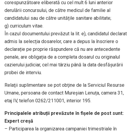
corespunzătoare eliberată cu cel mult 6 luni anterior
derulării concursului, de către medicul de familie al
candidatului sau de către unitățile sanitare abilitate;
g) curriculum vitae.
În cazul documentului prevăzut la lit. e), candidatul declarat
admis la selecția dosarelor, care a depus la înscriere o
declarație pe proprie răspundere că nu are antecedente
penale, are obligația de a completa dosarul cu originalul
cazierului judiciar, cel mai târziu până la data desfășurării
probei de interviu.
Relaţii suplimentare se pot obţine de la Serviciul Resurse
Umane, persoana de contact Mureșian Lenuța, camera 31,
etaj IV, telefon 0262/211001, interior 195.
Principalele atribuții prevăzute în fișele de post sunt:
Expert creșă
– Participarea la organizarea campaniei trimestriale în