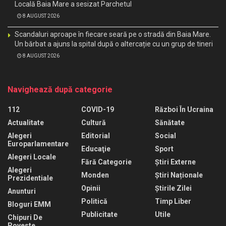
Locală Baia Mare a sesizat Parchetul
8 AUGUST 2026
Scandaluri aproape în fiecare seară pe o stradă din Baia Mare.
Un bărbat a ajuns la spital după o altercație cu un grup de tineri
8 AUGUST 2026
Navighează după categorie
112
COVID-19
Război În Ucraina
Actualitate
Cultură
Sănătate
Alegeri
Editorial
Social
Europarlamentare
Educaţie
Sport
Alegeri Locale
Fără Categorie
Știri Externe
Alegeri
Monden
Știri Naționale
Prezidentiale
Opinii
Știrile Zilei
Anunturi
Politică
Timp Liber
Bloguri EMM
Publicitate
Utile
Chipuri De
Poveste