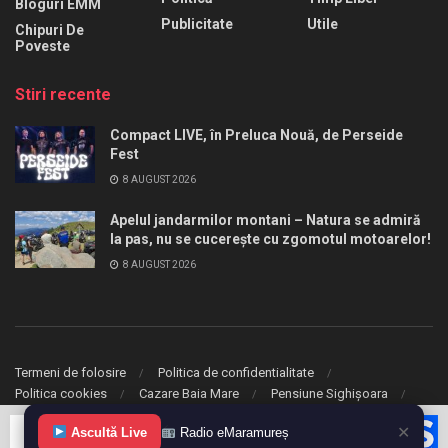
Bloguri EMM
Publicitate
Utile
Chipuri De
Poveste
Stiri recente
Compact LIVE, în Preluca Nouă, de Perseide
Fest
8 AUGUST 2026
Apelul jandarmilor montani – Natura se admiră
la pas, nu se cucerește cu zgomotul motoarelor!
8 AUGUST 2026
Termeni de folosire
Politica de confidentialitate
Politica cookies
Cazare Baia Mare
Pensiune Sighișoara
✕
© 2020 eMaramures. Toate drepturile rezervate.
Ascultă Live
Radio eMaramureș