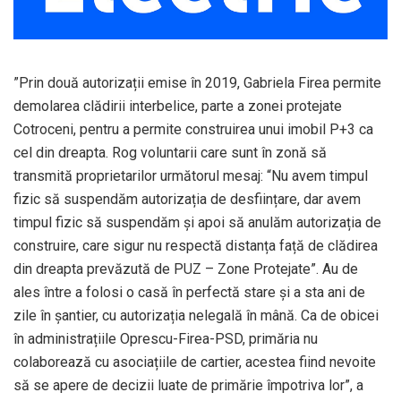
”Prin două autorizații emise în 2019, Gabriela Firea permite
demolarea clădirii interbelice, parte a zonei protejate
Cotroceni, pentru a permite construirea unui imobil P+3 ca
cel din dreapta. Rog voluntarii care sunt în zonă să
transmită proprietarilor următorul mesaj: “Nu avem timpul
fizic să suspendăm autorizația de desființare, dar avem
timpul fizic să suspendăm și apoi să anulăm autorizația de
construire, care sigur nu respectă distanța față de clădirea
din dreapta prevăzută de PUZ – Zone Protejate”. Au de
ales între a folosi o casă în perfectă stare și a sta ani de
zile în șantier, cu autorizația nelegală în mână. Ca de obicei
în administrațiile Oprescu-Firea-PSD, primăria nu
colaborează cu asociațiile de cartier, acestea fiind nevoite
să se apere de decizii luate de primărie împotriva lor”, a