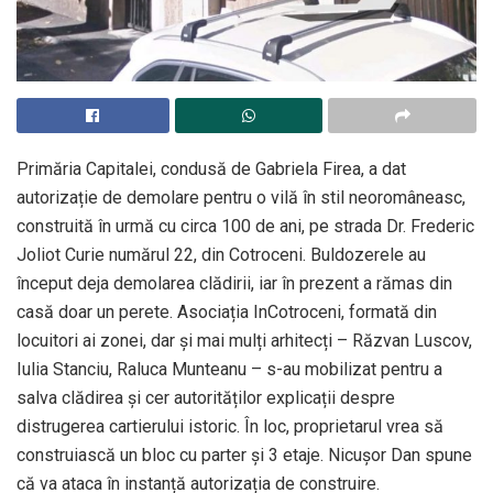
Primăria Capitalei, condusă de Gabriela Firea, a dat
autorizație de demolare pentru o vilă în stil neoromâneasc,
construită în urmă cu circa 100 de ani, pe strada Dr. Frederic
Joliot Curie numărul 22, din Cotroceni. Buldozerele au
început deja demolarea clădirii, iar în prezent a rămas din
casă doar un perete. Asociația InCotroceni, formată din
locuitori ai zonei, dar și mai mulți arhitecți – Răzvan Luscov,
Iulia Stanciu, Raluca Munteanu – s-au mobilizat pentru a
salva clădirea și cer autorităților explicații despre
distrugerea cartierului istoric. În loc, proprietarul vrea să
construiască un bloc cu parter și 3 etaje. Nicușor Dan spune
că va ataca în instanță autorizația de construire.