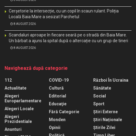
Cerșetorie la intersecție, cu un copil în scaun rulant. Poliția
Locală Baia Mare a sesizat Parchetul
8 AUGUST 2026
Scandaluri aproape în fiecare seară pe o stradă din Baia Mare.
Un bărbat a ajuns la spital după o altercație cu un grup de tineri
8 AUGUST 2026
Navighează după categorie
112
COVID-19
Război În Ucraina
Actualitate
Cultură
Sănătate
Alegeri
Editorial
Social
Europarlamentare
Educaţie
Sport
Alegeri Locale
Fără Categorie
Știri Externe
Alegeri
Monden
Știri Naționale
Prezidentiale
Opinii
Știrile Zilei
Anunturi
Politică
Timp Liber