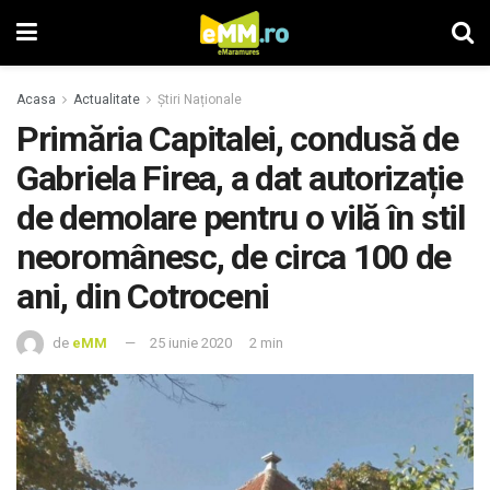
Acasa
Actualitate
Știri Naționale
Primăria Capitalei, condusă de
Gabriela Firea, a dat autorizație
de demolare pentru o vilă în stil
neoromânesc, de circa 100 de
ani, din Cotroceni
de
eMM
25 iunie 2020
2 min