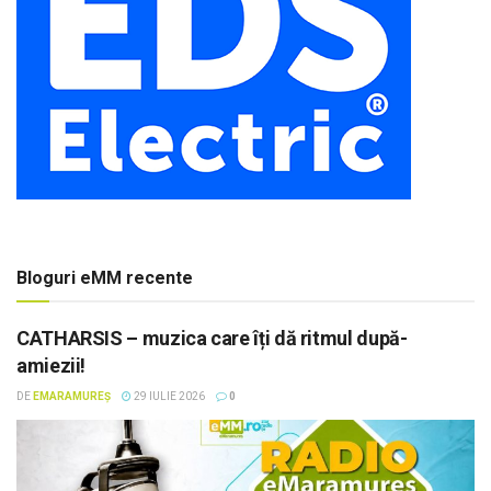
Bloguri eMM recente
CATHARSIS – muzica care îți dă ritmul după-
amiezii!
DE
EMARAMUREȘ
29 IULIE 2026
0