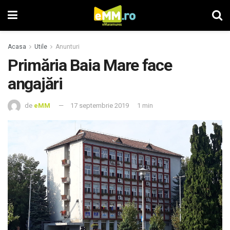
Acasa
Utile
Anunturi
Primăria Baia Mare face
angajări
de
eMM
17 septembrie 2019
1 min