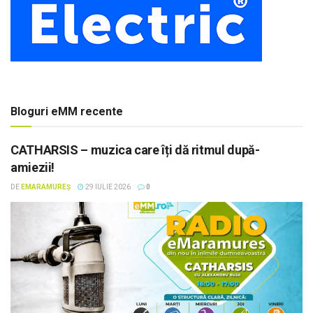
Bloguri eMM recente
CATHARSIS – muzica care îți dă ritmul după-
amiezii!
DE
EMARAMUREȘ
29 IULIE 2026
0