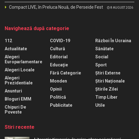
Compact LIVE, în Preluca Nouă, de Perseide Fest
8 AUGUST 2026
Navighează după categorie
112
COVID-19
Război În Ucraina
Actualitate
Cultură
Sănătate
Alegeri
Editorial
Social
Europarlamentare
Educaţie
Sport
Alegeri Locale
Fără Categorie
Știri Externe
Alegeri
Monden
Știri Naționale
Prezidentiale
Opinii
Știrile Zilei
Anunturi
Politică
Timp Liber
Bloguri EMM
Publicitate
Utile
Chipuri De
Poveste
Stiri recente