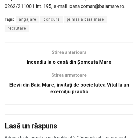
0262/211001 int. 195, e-mail ioana.coman@baiamare.ro.
Tags:
angajare
concurs
primaria baia mare
recrutare
Stirea anterioara
Incendiu la o casă din Şomcuta Mare
Stirea urmatoare
Elevii din Baia Mare, invitaţi de societatea Vital la un
exerciţiu practic
Lasă un răspuns
Adresa ta de email nu va fi publicată.
Câmpurile obligatorii sunt