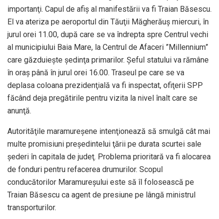
importanţi. Capul de afiş al manifestării va fi Traian Băsescu.
El va ateriza pe aeroportul din Tăuţii Măgherăuş miercuri, în
jurul orei 11.00, după care se va îndrepta spre Centrul vechi
al municipiului Baia Mare, la Centrul de Afaceri ”Millennium”
care găzduieşte şedinţa primarilor. Şeful statului va rămâne
în oraş până în jurul orei 16.00. Traseul pe care se va
deplasa coloana prezidenţială va fi inspectat, ofiţerii SPP
făcând deja pregătirile pentru vizita la nivel înalt care se
anunţă.
Autorităţile maramureşene intenţionează să smulgă cât mai
multe promisiuni preşedintelui ţării pe durata scurtei sale
şederi în capitala de judeţ. Problema prioritară va fi alocarea
de fonduri pentru refacerea drumurilor. Scopul
conducătorilor Maramureşului este să îl folosească pe
Traian Băsescu ca agent de presiune pe lângă ministrul
transporturilor.