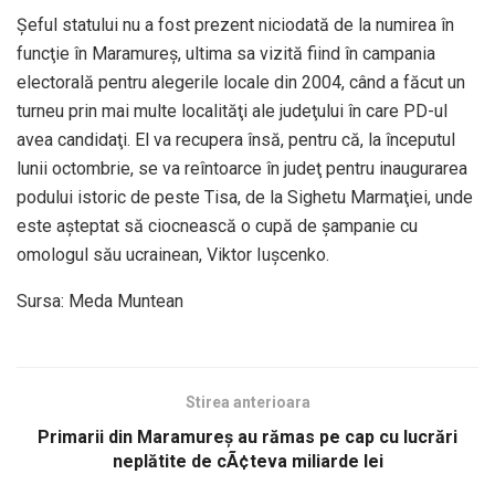
Şeful statului nu a fost prezent niciodată de la numirea în
funcţie în Maramureş, ultima sa vizită fiind în campania
electorală pentru alegerile locale din 2004, când a făcut un
turneu prin mai multe localităţi ale judeţului în care PD-ul
avea candidaţi. El va recupera însă, pentru că, la începutul
lunii octombrie, se va reîntoarce în judeţ pentru inaugurarea
podului istoric de peste Tisa, de la Sighetu Marmaţiei, unde
este aşteptat să ciocnească o cupă de şampanie cu
omologul său ucrainean, Viktor Iuşcenko.
Sursa: Meda Muntean
Stirea anterioara
Primarii din Maramureş au rămas pe cap cu lucrări
neplătite de cÃ¢teva miliarde lei