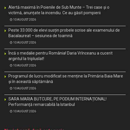
Alertă maximă în Poienile de Sub Munte – Trei case și o
victimă, anunțate la incendiu. Ce au găsit pompierii
10 AUGUST 2026
Peste 33.000 de elevi susțin probele scrise ale examenului de
Bacalaureat – sesiunea de toamnă
10 AUGUST 2026
Încă o medalie pentru România! Daria Vrînceanu a cucerit
argintul la tripluslat!
10 AUGUST 2026
Programul de lucru modificat se menține la Primăria Baia Mare
și în această săptămână
10 AUGUST 2026
SARA MARIA BUTCURE, PE PODIUM INTERNAȚIONAL!
Performanță remarcabilă la Istanbul
10 AUGUST 2026