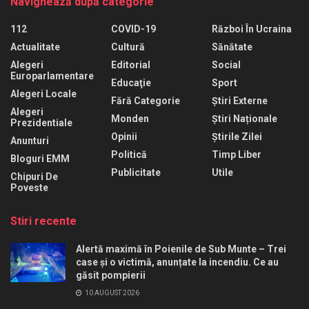
Navighează după categorie
112
COVID-19
Război În Ucraina
Actualitate
Cultură
Sănătate
Alegeri
Editorial
Social
Europarlamentare
Educaţie
Sport
Alegeri Locale
Fără Categorie
Știri Externe
Alegeri
Monden
Știri Naționale
Prezidentiale
Opinii
Știrile Zilei
Anunturi
Politică
Timp Liber
Bloguri EMM
Publicitate
Utile
Chipuri De
Poveste
Stiri recente
Alertă maximă în Poienile de Sub Munte – Trei
case și o victimă, anunțate la incendiu. Ce au
găsit pompierii
10 AUGUST 2026