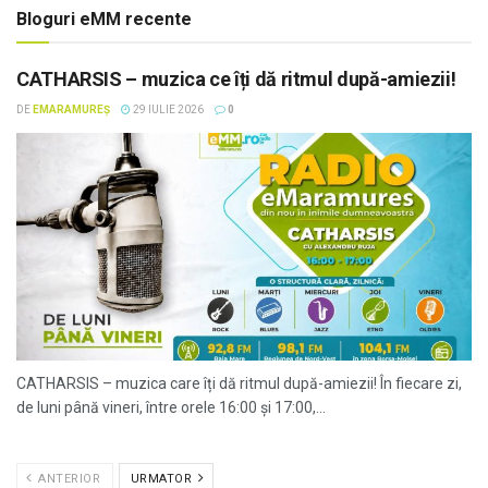
Bloguri eMM recente
CATHARSIS – muzica ce îți dă ritmul după-amiezii!
DE
EMARAMUREȘ
29 IULIE 2026
0
CATHARSIS – muzica care îți dă ritmul după-amiezii! În fiecare zi,
de luni până vineri, între orele 16:00 și 17:00,...
ANTERIOR
URMATOR