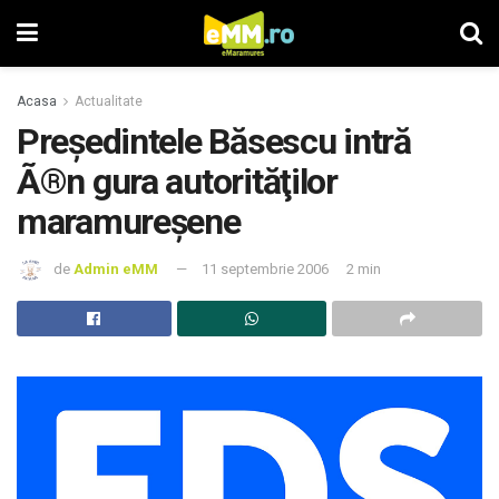
Acasa
Actualitate
Preşedintele Băsescu intră
Ã®n gura autorităţilor
maramureşene
de
Admin eMM
11 septembrie 2006
2 min