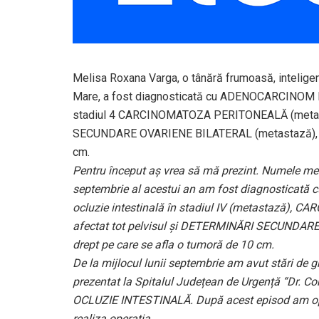
Melisa Roxana Varga, o tânără frumoasă, inteligentă
Mare, a fost diagnosticată cu ADENOCARCINOM M
stadiul 4 CARCINOMATOZA PERITONEALĂ (metastaz
SECUNDARE OVARIENE BILATERAL (metastază), a fo
cm.
Pentru început aș vrea să mă prezint. Numele me
septembrie al acestui an am fost diagnostica
ocluzie intestinală în stadiul IV (metastază),
afectat tot pelvisul și DETERMINĂRI SECUNDARE
drept pe care se afla o tumoră de 10 cm.
De la mijlocul lunii septembrie am avut stări de 
prezentat la Spitalul Județean de Urgență “Dr. Co
OCLUZIE INTESTINALĂ. După acest episod am optat
realiza operația.