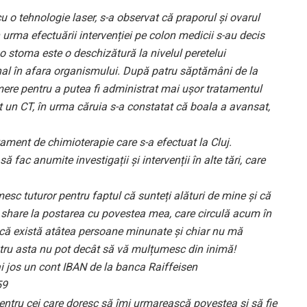
cu o tehnologie laser, s-a observat că praporul și ovarul
În urma efectuării intervenției pe colon medicii s-au decis
 o stoma este o deschizătură la nivelul peretelui
inal în afara organismului. După patru săptămâni de la
mere pentru a putea fi administrat mai ușor tratamentul
at un CT, în urma căruia s-a constatat că boala a avansat,
ament de chimioterapie care s-a efectuat la Cluj.
fac anumite investigații și intervenții în alte tări, care
esc tuturor pentru faptul că sunteți alături de mine și că
d share la postarea cu povestea mea, care circulă acum în
că există atâtea persoane minunate și chiar nu mă
tru asta nu pot decât să vă mulțumesc din inimă!
ai jos un cont IBAN de la banca Raiffeisen
59
ntru cei care doresc să îmi urmarească povestea și să fie