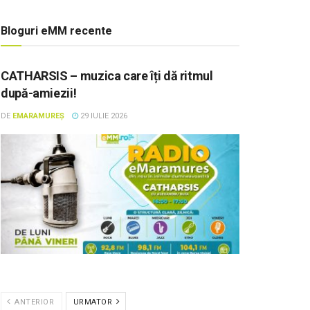
Bloguri eMM recente
CATHARSIS – muzica care îți dă ritmul
după-amiezii!
DE
EMARAMUREȘ
29 IULIE 2026
ANTERIOR
URMATOR