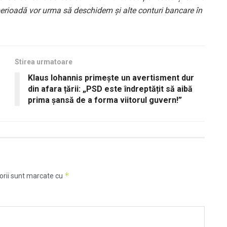
perioadă vor urma să deschidem și alte conturi bancare în
Stirea urmatoare
Klaus Iohannis primește un avertisment dur
din afara țării: „PSD este îndreptățit să aibă
prima șansă de a forma viitorul guvern!”
*
orii sunt marcate cu