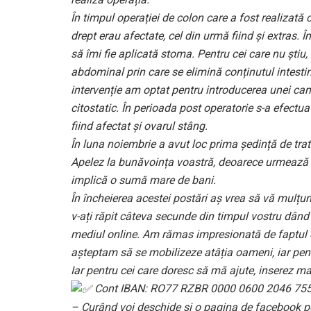
În timpul operației de colon care a fost realizată 
drept erau afectate, cel din urmă fiind și extras. 
să îmi fie aplicată stoma. Pentru cei care nu știu,
abdominal prin care se elimină conținutul intest
intervenție am optat pentru introducerea unei ca
citostatic. În perioada post operatorie s-a efectu
fiind afectat și ovarul stâng.
În luna noiembrie a avut loc prima ședință de trat
Apelez la bunăvoința voastră, deoarece urmează să 
implică o sumă mare de bani.
În încheierea acestei postări aș vrea să vă mulțum
v-ați răpit câteva secunde din timpul vostru dân
mediul online. Am rămas impresionată de faptul 
așteptam să se mobilizeze atâția oameni, iar pen
Iar pentru cei care doresc să mă ajute, inserez m
Cont IBAN: RO77 RZBR 0000 0600 2046 75
– Curând voi deschide și o pagina de facebook pe