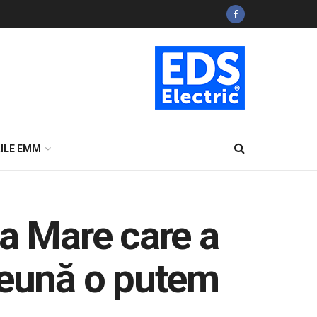
ILE EMM
ia Mare care a
reună o putem