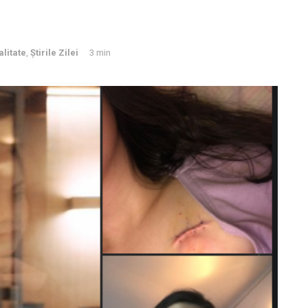
alitate
,
Știrile Zilei
3 min