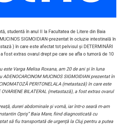
, studentă în anul II la Facultatea de Litere din Baia
UCINOS SIGMOIDIAN-prezentat în ocluzie intestinală în
ă ) în care este afectat tot pelvisul și DETERMINĂRI
st extras ovarul drept pe care se afla o tumoră de 10
u este Varga Melisa Roxana, am 20 de ani și în luna
tă cu ADENOCARCINOM MUCINOS SIGMOIDIAN prezentat în
 CARCINOMATOZĂ PERITONELALA (metastază) în care este
 OVARIENE BILATERAL (metastază), a fost extras ovarul
greață, dureri abdominale și vomă, iar într-o seară m-am
nstantin Opriș” Baia Mare, fiind diagnosticată cu
 să fiu transportată de urgență la Cluj pentru a putea