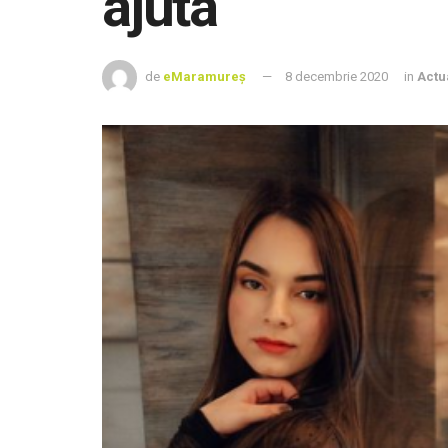
ajuta
de
eMaramureș
8 decembrie 2020
in
Actu