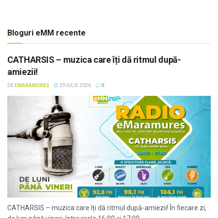
Bloguri eMM recente
CATHARSIS – muzica care îți dă ritmul după-
amiezii!
DE
EMARAMUREȘ
29 IULIE 2026
0
CATHARSIS – muzica care îți dă ritmul după-amiezii! În fiecare zi,