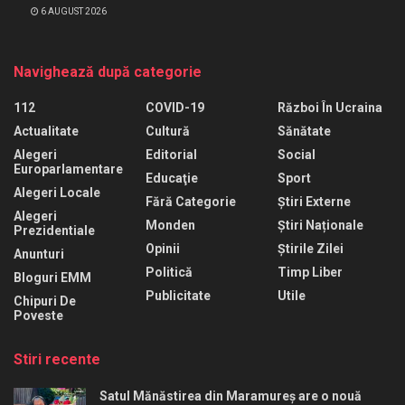
6 AUGUST 2026
Navighează după categorie
112
COVID-19
Război În Ucraina
Actualitate
Cultură
Sănătate
Alegeri
Editorial
Social
Europarlamentare
Educaţie
Sport
Alegeri Locale
Fără Categorie
Știri Externe
Alegeri
Monden
Știri Naționale
Prezidentiale
Opinii
Știrile Zilei
Anunturi
Politică
Timp Liber
Bloguri EMM
Publicitate
Utile
Chipuri De
Poveste
Stiri recente
Satul Mănăstirea din Maramureș are o nouă