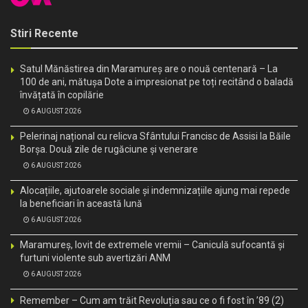
Stiri Recente
Satul Mănăstirea din Maramureș are o nouă centenară – La
100 de ani, mătușa Dote a impresionat pe toți recitând o baladă
învățată în copilărie
6 AUGUST 2026
Pelerinaj național cu relicva Sfântului Francisc de Assisi la Băile
Borșa. Două zile de rugăciune și venerare
6 AUGUST 2026
Alocațiile, ajutoarele sociale și indemnizațiile ajung mai repede
la beneficiari în această lună
6 AUGUST 2026
Maramureș, lovit de extremele vremii – Caniculă sufocantă și
furtuni violente sub avertizări ANM
6 AUGUST 2026
Remember – Cum am trăit Revoluția sau ce o fi fost în ’89 (2)