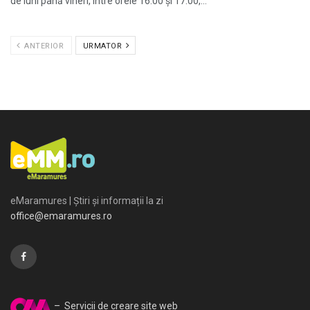
de luni până vineri, între orele 16:00 și 17:00,...
ANTERIOR
URMATOR
eMaramures | Știri și informații la zi
office@emaramures.ro
– Servicii de creare site web